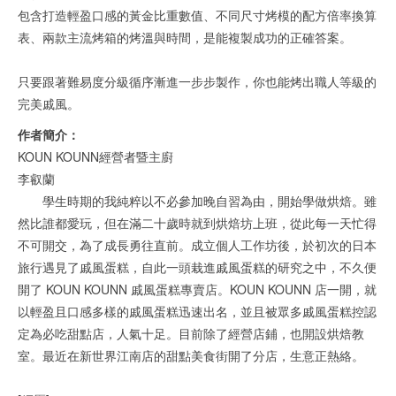
包含打造輕盈口感的黃金比重數值、不同尺寸烤模的配方倍率換算
表、兩款主流烤箱的烤溫與時間，是能複製成功的正確答案。
只要跟著難易度分級循序漸進一步步製作，你也能烤出職人等級的
完美戚風。
作者簡介：
KOUN KOUNN經營者暨主廚
李叡蘭
學生時期的我純粹以不必參加晚自習為由，開始學做烘焙。雖
然比誰都愛玩，但在滿二十歲時就到烘焙坊上班，從此每一天忙得
不可開交，為了成長勇往直前。成立個人工作坊後，於初次的日本
旅行遇見了戚風蛋糕，自此一頭栽進戚風蛋糕的研究之中，不久便
開了 KOUN KOUNN 戚風蛋糕專賣店。KOUN KOUNN 店一開，就
以輕盈且口感多樣的戚風蛋糕迅速出名，並且被眾多戚風蛋糕控認
定為必吃甜點店，人氣十足。目前除了經營店鋪，也開設烘焙教
室。最近在新世界江南店的甜點美食街開了分店，生意正熱絡。