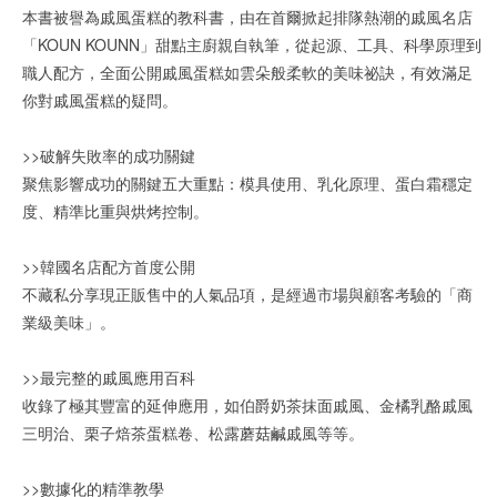
本書被譽為戚風蛋糕的教科書，由在首爾掀起排隊熱潮的戚風名店
「KOUN KOUNN」甜點主廚親自執筆，從起源、工具、科學原理到
職人配方，全面公開戚風蛋糕如雲朵般柔軟的美味祕訣，有效滿足
你對戚風蛋糕的疑問。
>>破解失敗率的成功關鍵
聚焦影響成功的關鍵五大重點：模具使用、乳化原理、蛋白霜穩定
度、精準比重與烘烤控制。
>>韓國名店配方首度公開
不藏私分享現正販售中的人氣品項，是經過市場與顧客考驗的「商
業級美味」。
>>最完整的戚風應用百科
收錄了極其豐富的延伸應用，如伯爵奶茶抹面戚風、金橘乳酪戚風
三明治、栗子焙茶蛋糕卷、松露蘑菇鹹戚風等等。
>>數據化的精準教學