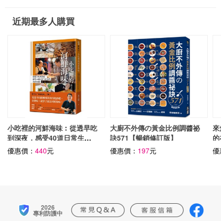
近期最多人購買
小吃裡的河鮮海味︰從透早吃
大廚不外傳の黃金比例調醬祕
來
到深夜，感受40道日常生活
訣571【暢銷修訂版】
的
中的水產靈魂！
優惠價：
440
元
優惠價：
197
元
優
2026
專利防護中