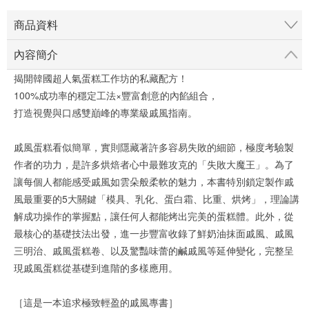
商品資料
內容簡介
揭開韓國超人氣蛋糕工作坊的私藏配方！
100%成功率的穩定工法×豐富創意的內餡組合，
打造視覺與口感雙巔峰的專業級戚風指南。
戚風蛋糕看似簡單，實則隱藏著許多容易失敗的細節，極度考驗製
作者的功力，是許多烘焙者心中最難攻克的「失敗大魔王」。為了
讓每個人都能感受戚風如雲朵般柔軟的魅力，本書特別鎖定製作戚
風最重要的5大關鍵「模具、乳化、蛋白霜、比重、烘烤」，理論講
解成功操作的掌握點，讓任何人都能烤出完美的蛋糕體。此外，從
最核心的基礎技法出發，進一步豐富收錄了鮮奶油抹面戚風、戚風
三明治、戚風蛋糕卷、以及驚豔味蕾的鹹戚風等延伸變化，完整呈
現戚風蛋糕從基礎到進階的多樣應用。
［這是一本追求極致輕盈的戚風專書］