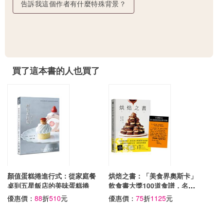
告訴我這個作者有什麼特殊背景？
買了這本書的人也買了
顏值蛋糕捲進行式：從家庭餐
烘焙之書：「美食界奧斯卡」
桌到五星飯店的美味蛋糕捲
飲食書大獎100道食譜，名廚
教你在廚房玩出一流烘焙的要
優惠價：
88
折
510
元
優惠價：
75
折
1125
元
素！（台灣限定：作者親簽精
印扉頁版）