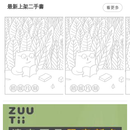
最新上架二手書
我真的不想和你待在這裡
【四年愛班校園日記2】我的
投
麻吉是女生
資
教
二手價：
54
折
316
元
二手價：
62
折
216
元
二
錯
誤