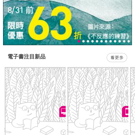
電子書注目新品
日本音樂祭指南：跟著音樂祭
此時此刻：諾貝爾文學獎呼聲
漫
玩遍日本一整年
最高的德國當代作家，奠定國