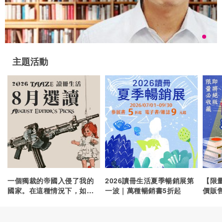
主題活動
一個獨裁的帝國入侵了我的
2026讀冊生活夏季暢銷展第
【限
國家。在這種情況下，如果
一波｜萬種暢銷書5折起
價販
完全就自己來說，我該怎麼
做？我該加入反抗力量，還
是應該避開戰爭，留在家人