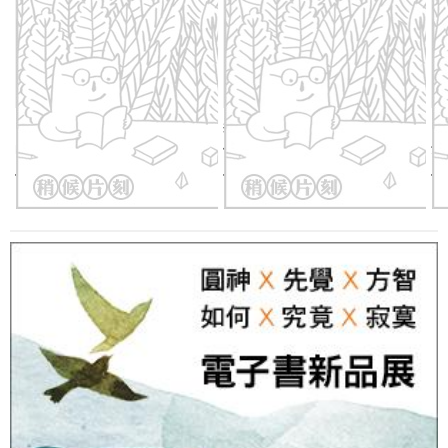
台灣的李登輝時代：意外國度
李登輝的政策視野：從農經幕
曾
的重塑
僚到總統之路
量
域
優惠價：
79
折
497
元
優惠價：
79
折
316
元
優
的