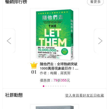
暢銷排行榜
Previous
Next
隨他們去：全球熱銷突破
1000萬冊現象級巨作！改
變千萬人命運的心理技巧
作者：梅爾．羅賓斯
【附放下執念明信片】
優惠價：
79
折
355
元
社群動態
登入會員看好友近日收藏