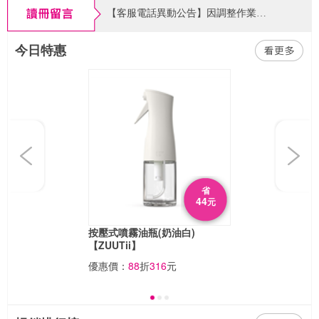
【客服電話異動公告】因調整作業模式，客服電話請改撥02-6605-7599 分機102，或使用客服信箱來信洽詢，謝謝您。客戶服務時間：週一~五 9:00~20:00，例假日期間暫停服務。
【忘記帳密怎麼辦!】忘記帳密不擔心，請點官網首頁右上角「登入」，在會員登入頁面找到「忘記帳密」功能，依系統指示輸入相關資料即可查找帳號或重設密碼囉～
今日特惠
【書紐eXross 支援版本公告】2026/09/01起「書紐eXross」APP 為提供更安全的閱讀環境與效能，將停止支援 Android 8（含）以下版本。請使用Android 8（含）以下之用戶，升級您的系統或改用電腦版閱讀（Android 9 以上及 iOS/iPadOS 用戶不受影響）。
Previous
Next
省
44
元
按壓式噴霧油瓶(奶油白)
【ZUUTii】
優惠價：
88
折
316
元