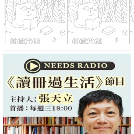
按壓式防潮儲米箱(蜜瓜綠)
玻璃調味料罐(酪梨綠)
守
粉
優惠價：
650
元
優惠價：
298
元
優