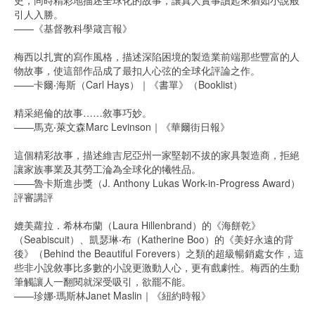
引人入勝。
——《基督教科學箴言報》
梅西以扎實的寫作風格，描述深陷困境的製造業前端那些豐富的人
物故事，使這部作品成了最扣人心弦的全球化評論之作。
——卡爾‧海斯（Carl Hays）｜《書單》（Booklist）
精采絕倫的故事……敘事巧妙。
——馬克‧萊文森Marc Levinson｜《華爾街日報》
這個精彩故事，描述維吉尼亞州一家堅韌不拔的家具製造商，拒絕
讓家族事業及其勞工淪為全球化的犧牲品。
——魯卡斯進步獎（J. Anthony Lukas Work-in-Progress Award）
評審講評
媲美蘿拉．希林布蘭（Laura Hillenbrand）的《海餅乾》
（Seabiscuit）、凱瑟琳‧布（Katherine Boo）的《美好永遠的背
後》（Behind the Beautiful Forevers）之類的超級暢銷處女作，這
些非小說敘事比多數的小說更激動人心，更有戲劇性。梅西的生動
筆觸讓人一翻閱就深受吸引，欲罷不能。
——珍娜‧瑪斯林Janet Maslin｜《紐約時報》