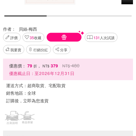
作者：
貝絲‧梅西
評價
35
收藏
131
人次試讀
我要賣
行銷分紅
分享
480
優惠價：
79
，
379
NT$
折
NT$
優惠截止日：
至2026年12月31日
運送方式：
超商取貨、宅配取貨
銷售地區：
全球
訂購後，立即為您進貨