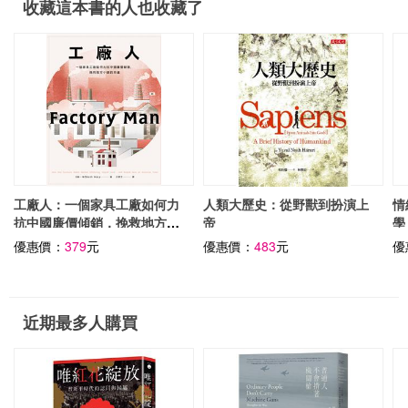
收藏這本書的人也收藏了
工廠人：一個家具工廠如何力
人類大歷史：從野獸到扮演上
情
抗中國廉價傾銷，挽救地方小
帝
學
鎮的命運
史
優惠價：
379
元
優惠價：
483
元
優
近期最多人購買