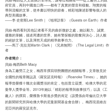
府官員，再到中國進口商——都有了真實的聲音和樣貌。翔實的報
導與流暢的文筆，使本書以明快的節奏，精彩地陳述影響每個人的
典型美國故事。
——李‧史密斯Lee Smith｜《地球訪客》（Guests on Earth）作者
貝絲‧梅西看到其他記者看不見的曲折微妙之處，她以毅力、誠實、
優雅的筆觸，描述周遭的世界。她有警探般的勤奮與決心，詩人般
的絕妙文筆，以及渾然天成的精準敘事功力。
——馬丁‧克拉克Martin Clark｜《兄弟無間》（The Legal Limit）作
者
作者簡介：
貝絲‧梅西Beth Macy
身為工廠勞工之女，梅西常撰寫弱勢團體的相關報導，文章散見於
全國性的報章雜誌及《羅安諾克時報》（Roanoke Times）。她的
報導曾榮獲十幾次全國獎項的肯定，包括普立茲獎、哈佛大學的尼
曼學人獎學金等。2013年她以「精彩的報導與敘事技巧」以及《工
廠人》的撰寫，榮獲魯卡斯進步獎的肯定（該獎係由哥倫比亞大學
的新聞研究所與哈佛大學的尼曼新聞基金會合辦）。梅西現居維吉
尼亞州的羅安諾克市。