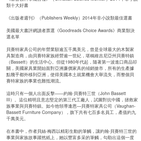
類十大好書
《出版者週刊》（Publishers Weekly）2014年非小說類最佳選書
美國最大書評網讀者票選《Goodreads Choice Awards》商業類決
選名單
貝賽特家具公司的年營業額逾五千萬美元，曾是全球最大的木製家
具製造商，由貝賽特家族經營逾一世紀，堪稱維吉尼亞州貝賽特鎮
（Bassett）的生活中心。但從1980年代起，隨著第一波進口商品叩
關，美國家具業開始面對亞洲廉價家具的傾銷搶市，所有的生產據
點幾乎都外移到亞洲，使得美國本土就業機會大舉流失，而整個貝
賽特家族的事業也難抵潮流。
這時只有一個人出面反擊——約翰‧貝賽特三世（John Bassett
III）。這位精明且意志堅定的第三代工廠人，試圖對抗中國，拯救家
族事業與貝賽特鎮。如今他領導逢恩—貝賽特家具公司（Vaughan-
Bassett Furniture Company），旗下共有七百多名員工，產值約九
千萬美元。
在本書中，作者貝絲‧梅西以精彩生動的筆觸，讓約翰‧貝賽特三世的
事業與家族故事躍然紙上，她以豐富多采的筆觸，勾勒出這個一度