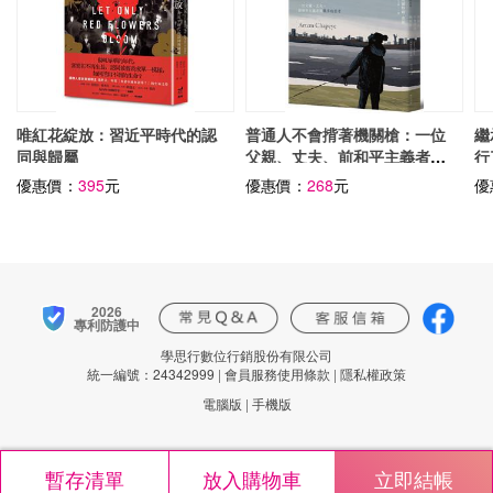
唯紅花綻放：習近平時代的認
普通人不會揹著機關槍：一位
繼
同與歸屬
父親、丈夫、前和平主義者對
行
戰爭的思考
社
優惠價：
395
元
優惠價：
268
元
優
2026
專利防護中
學思行數位行銷股份有限公司
統一編號：24342999
|
會員服務使用條款
|
隱私權政策
電腦版
|
手機版
暫存清單
放入購物車
立即結帳