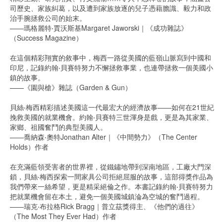
司歷史、家族糾葛，以及遭到家族放逐的兒子憑藉膽識、毅力和政
治手腕拯救公司的始末。
——瑪格麗特‧賈沃斯基Margaret Jaworski｜《成功雜誌》
（Success Magazine）
在這個精彩翔實的敘事中，梅西一路從美國的藍嶺山脈寫到中國和
印尼，記錄約翰‧貝賽特努力不懈拯救事業，也連帶拯救一個美國小
鎮的故事。
——《園與槍》雜誌（Garden & Gun）
貝絲‧梅西精彩描述美國這一代最宏大的經濟故事——如何在21世紀
挽救美國的就業機會。約翰‧貝賽特三世渾身是戲，更是為其家業、
家鄉、祖國奮鬥的典型美國人。
——喬納森‧奧特Jonathan Alter｜《中間勢力》（The Center
Holds）作者
在充滿藍領受害者的世界裡，從鐵鏽地帶到深南地區，工廠大門深
鎖，貝絲‧梅西探索一間家具公司拒絕屈服的故事，這部得獎作品為
我們帶來一絲希望，更是精采絕倫之作。本書記錄約翰‧貝賽特努力
把就業機會留在本土，避免一個美國城鎮淪為空城的奮鬥過程。
——瑞克‧布拉格Rick Bragg｜普立茲獎得主、《他們的過往》
（The Most They Ever Had）作者