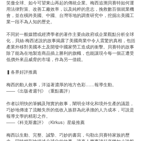
笑傲全球、如今可望東山再起的傳統企業。梅西追溯貝賽特如何運
用法律對策、改善工廠效率，以及純粹的意志，挽救數百個就業機
會，並在橫跨美國、中國、台灣等地的調查研究中，挖掘出美國工
業一段不為人知的歷史。
不同於一般媒體或經濟學者的著作主要由政府或企業觀點分析全球
化，貝絲‧梅西述說的故事揭露了美國商業中令人震驚的真相，包括
產業外移對美國本土及開發中國家勞工造成的衝擊。貝賽特的故事
除了能為在地製造商品插上勝利的旗幟，也能讓現今每一個正遭受
低價外來品威脅的市場，作為另一借鏡。
▍各界好評推薦
梅西的動人敘事，洋溢著濃厚的地方色彩……報導生動。
——《出版者週刊》（重點書評）
作者以明快的筆觸及翔實的敘事，闡明全球化和境外生產的議題，
巧妙地傳達了流離失所的低收入族群為此承擔的人力成本，可說是
報導文學的精彩之作。
——《科克斯書評》（Kirkus）星級推薦
梅西以生動、完整、誠摯、巧妙的書寫，勾勒出貝賽特家族的歷
史，同時精彩地描述全球化的故事，讓真人實事讀起來猶如小說般