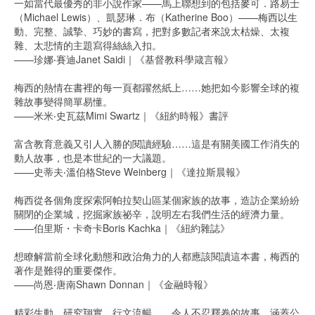
一如當代最優秀的非小說作家——馬上聯想到的包括麥可．路易士
（Michael Lewis）、凱瑟琳．布（Katherine Boo）——梅西以生
動、完整、誠摯、巧妙的書寫，把對多數記者來說太枯燥、太複
雜、太悲情的主題寫得絲絲入扣。
——珍娜‧賽迪Janet Saidi｜《基督教科學箴言報》
梅西的熱情在書裡的每一頁都躍然紙上……她把如今影響全球的複
雜故事變得簡單易懂。
——米米‧史瓦茲Mimi Swartz｜《紐約時報》書評
富含教育意義又引人入勝的閱讀經驗……這是有關美國工作消失的
動人故事，也是本世紀的一大議題。
——史蒂夫‧溫伯格Steve Weinberg｜《達拉斯晨報》
梅西從各個角度探索阿帕拉契山區某個家族的故事，造訪企業紛紛
關閉的企業城，挖掘家族祕辛，說明左右我們生活的經濟力量。
——伯里斯・卡奇卡Boris Kachka｜《紐約雜誌》
想瞭解當前全球化動態和政治角力的人都應該閱讀這本書，梅西的
著作是難得的重要傑作。
——尚恩‧唐南Shawn Donnan｜《金融時報》
精彩生動、研究翔實、行文流暢……令人不忍釋卷的故事，涵蓋公