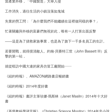
當產業外移，「中國製造」大舉入侵
工作消失，過往生活的小鎮沒落如鬼城
失業的勞工問：「為什麼我們不能繼續在這裡做同樣的事？」
忙著關廠與外移的富豪們無視於此，唯有一人打算出面反擊
——這是為了拯救家族事業，也是為了旗下一千多名員工的生計。
若要開戰，就得摸清敵人。約翰‧貝賽特三世（John Bassett III）反
擊的第一站，
就從暗訪中國大連的家具仿冒工廠開始⋯⋯
《紐約時報》、AMAZON網路書店暢銷書
《紐約時報》2014年度好書
《紐約時報》書評主筆珍娜‧瑪斯林（Janet Maslin）2014年十大好
書
《基督教科學箴言報》（Christian Science Monitor）2014年非小說