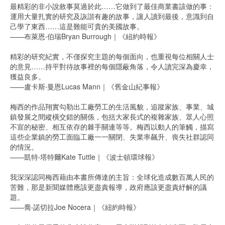
最精彩的非小說敘事莫過於此……它做到了最佳商業書該做的事：
運用大量扎實的研究及詼諧有趣的故事，讓人讀到最後，意識到自
己學了東西……這是難能可貴的美國故事。
——布萊恩‧伯瑞Bryan Burrough｜《紐約時報》
精彩的研究紀實，不僅探究主題的每個面向，也重視每位相關人士
的意見……持平對待故事裡的每個隱蔽角落，令人讀完深為慶幸，
獲益良多。
——盧卡斯‧曼恩Lucas Mann｜《舊金山紀事報》
梅西的作品翔實勾勒出工廠勞工的生活風貌，追蹤家族、事業、城
鎮發展之間縱橫交錯的關係，包括大家長式的複雜家族、眾人心照
不宣的秘密、相互依存的棘手關連等等。梅西以動人的筆觸，描寫
這些企業鎮的勞工面臨工廠一一關閉、失業率飆升、喪失社群認同
的情況。
——凱特‧塔特爾Kate Tuttle｜《波士頓環球報》
我深深認同梅西藉由本書所傳達的主旨：全球化造成數百萬人民的
苦難，那是新聞媒體應該更盡責報導，政府應該更盡責紓解的議
題。
——喬‧諾切拉Joe Nocera｜《紐約時報》