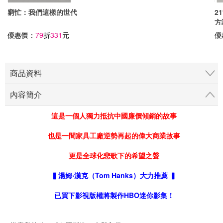
窮忙：我們這樣的世代
地方創生：小型城鎮、商店
2
街、返鄉青年的創業10鐵則
方
優惠價：
79
折
331
元
優惠價：
85
折
272
元
優
商品資料
內容簡介
這是一個人獨力抵抗中國廉價傾銷的故事
也是一間家具工廠逆勢再起的偉大商業故事
更是全球化悲歌下的希望之聲
▍湯姆‧漢克（Tom Hanks）大力推薦 ▍
已買下影視版權將製作HBO迷你影集！