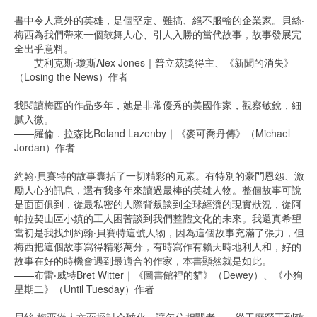
書中令人意外的英雄，是個堅定、難搞、絕不服輸的企業家。貝絲‧
梅西為我們帶來一個鼓舞人心、引人入勝的當代故事，故事發展完
全出乎意料。
——艾利克斯‧瓊斯Alex Jones｜普立茲獎得主、《新聞的消失》
（Losing the News）作者
我閱讀梅西的作品多年，她是非常優秀的美國作家，觀察敏銳，細
膩入微。
——羅倫．拉森比Roland Lazenby｜《麥可喬丹傳》（Michael
Jordan）作者
約翰‧貝賽特的故事囊括了一切精彩的元素。有特別的豪門恩怨、激
勵人心的訊息，還有我多年來讀過最棒的英雄人物。整個故事可說
是面面俱到，從最私密的人際背叛談到全球經濟的現實狀況，從阿
帕拉契山區小鎮的工人困苦談到我們整體文化的未來。我還真希望
當初是我找到約翰‧貝賽特這號人物，因為這個故事充滿了張力，但
梅西把這個故事寫得精彩萬分，有時寫作有賴天時地利人和，好的
故事在好的時機會遇到最適合的作家，本書顯然就是如此。
——布雷‧威特Bret Witter｜《圖書館裡的貓》（Dewey）、《小狗
星期二》（Until Tuesday）作者
貝絲‧梅西從人文面探討全球化，讓每位相關者——從工廠勞工到政