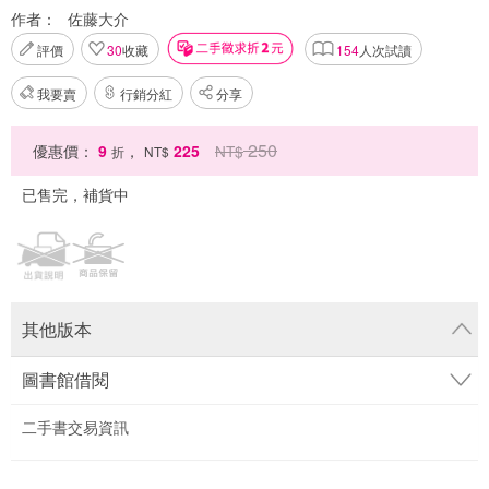
作者：
佐藤大介
評價
30
收藏
154
人次試讀
我要賣
行銷分紅
分享
250
優惠價：
9
，
225
NT$
折
NT$
已售完，補貨中
其他版本
圖書館借閱
二手書交易資訊