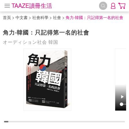
TAAZE讀冊生活
首頁
>
中文書
>
社會科學
>
社會
>
角力‧韓國：只記得第一名的社會
角力‧韓國：只記得第一名的社會
オーディション社会 韓国