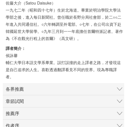
佐藤大介（Satou Daisuke）
一九七二年（昭和四十七年）生於北海道。畢業於明治學院大學法
學部之後，進入每日新聞社。曾任職於長野分局社會部，於二○○二
年進入共同通信社。○六年轉調至外電部。○七年，在公司出資下赴
韓國延世大學留學。○九年三月到一一年底擔任首爾特派記者。著作
為《不在觀光行程上的首爾》（高文研）。
譯者簡介：
侯詠馨
輔仁大學日本語文學系畢業。誤打誤撞的走上譯者之路，才發現這
是自己追求的人生。喜歡透過翻譯看見不同的世界。現為專職譯
者。
各界推薦
章節試閱
推薦序
作者序