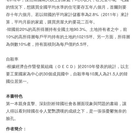
的情況下，想購買全國平均水準的住宅要存五年八個月，首爾則要
存十年六個月。若以韓國的平均家計儲蓄率為2.8%（2011年）來計
算，平均月薪的家庭，購買房屋大約要花二百年。
‧韓國前20%的高所得層持有全國土地90.3%。土地持有者之中，前
10%的高所得層每戶平均持有的土地約10215坪。另一方面，所得層
為倒數10%者，持有面積則為每戶僅約5.5坪。
自殺率
‧根據經濟合作暨發展組織（ＯＥＣＤ）於2010年發表的統計，以主
要工業國家為中心的30個成員國中，自殺率每10萬人為21.5人的韓
國位居第一。
本書特色
第一本親身直擊、深刻剖析韓國社會各層面現象與問題的書籍，讓
人得以看到韓國在令人驚艷讚嘆的成績之下，是一張張憂鬱無奈的
臉孔。
作者簡介：