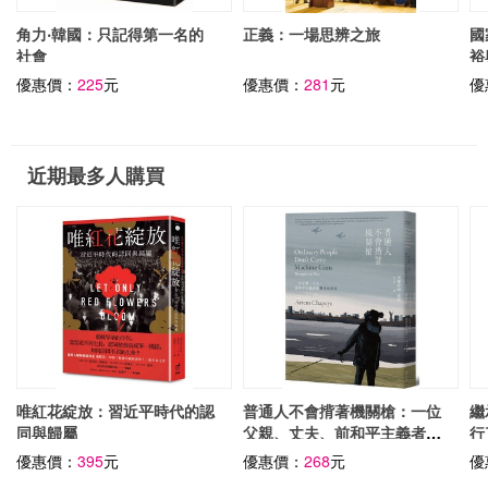
角力‧韓國：只記得第一名的
正義：一場思辨之旅
國
社會
裕
優惠價：
225
元
優惠價：
281
元
優
近期最多人購買
唯紅花綻放：習近平時代的認
普通人不會揹著機關槍：一位
繼
同與歸屬
父親、丈夫、前和平主義者對
行
戰爭的思考
社
優惠價：
395
元
優惠價：
268
元
優