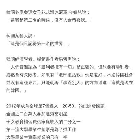
韓國冬季奧運女子花式滑冰冠軍 金妍兒說：
「當我是第二名的時候，沒有人會恭喜我。」
韓國某藝人說：
「這是個只記得第一名的世界。」
韓國經濟學者、暢銷書作者禹晳熏說：
「人們普遍認為『勝利者擁有一切』是正確的。但只要有勝利者，
必然會有失敗者。如果有『敗部復活戰』倒是還好，不過韓國社會
並沒有這種東西。只能朝著『贏過別人』的方向邁進，這就是現在
的韓國。」
2012年成為全球第7個邁入「20-50」的已開發國家。
全國近二百萬人參加選秀當明星
子女教育補習費佔家庭收入的二分之一
第一流大學畢業生整形是為了找工作
大學畢業生實際就業的只有一半