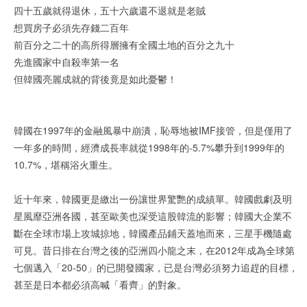
四十五歲就得退休，五十六歲還不退就是老賊
想買房子必須先存錢二百年
前百分之二十的高所得層擁有全國土地的百分之九十
先進國家中自殺率第一名
但韓國亮麗成就的背後竟是如此憂鬱！
韓國在1997年的金融風暴中崩潰，恥辱地被IMF接管，但是僅用了
一年多的時間，經濟成長率就從1998年的-5.7%攀升到1999年的
10.7%，堪稱浴火重生。
近十年來，韓國更是繳出一份讓世界驚艷的成績單。韓國戲劇及明
星風靡亞洲各國，甚至歐美也深受這股韓流的影響；韓國大企業不
斷在全球市場上攻城掠地，韓國產品鋪天蓋地而來，三星手機隨處
可見。昔日排在台灣之後的亞洲四小龍之末，在2012年成為全球第
七個邁入「20-50」的已開發國家，已是台灣必須努力追趕的目標，
甚至是日本都必須高喊「看齊」的對象。