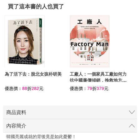
買了這本書的人也買了
為了活下去：脫北女孩朴研美
工廠人：一個家具工廠如何力
抗中國廉價傾銷，挽救地方小
鎮的命運
優惠價：
88
折
282
元
優惠價：
79
折
379
元
商品資料
內容簡介
韓國亮麗成就的背後竟是如此憂鬱！