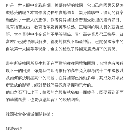
但是，世人眼中光彩絢爛、羨慕仰望的韓國，它自己的國民又是怎
麼感受的呢？本書作者從長年實地調查、親身體驗中，得到的答案
顯然出乎一般人的想像。作者從韓國社會普遍受歡迎的選秀節目、
教育補習支出、教育改革及菁英學校熱、正職與約聘人員的薪資差
距、大企業與中小企業的不平等關係、青年高失業及勞工抗爭、貧
富差距已變得難以解決、都更對抗與不動產神話、已開發國家中的
自殺第一大國等等現象，全面的檢視了韓國亮麗成績下的實況。
書中所提韓國所發生和正在面對的種種困境和問題，台灣也有著程
度不一的困擾。像是我們即將推行的高中免入學考的十二年國教以
及如何解決明星高中的問題，在韓國都已推動多年，其成效好壞及
所造成的影響，絕對是我們要認真掌握和思考的。
他山之石可以攻玉，韓國的光與影就猶如一面鏡子，既要看到正面
的華麗風景，也要慎思其背面的殘酷幽黯。
韓國社會各領域相關數據：
經濟表現