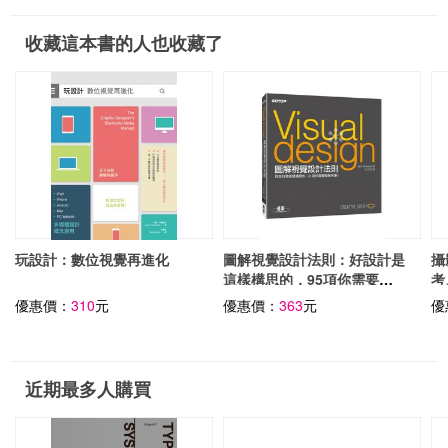
收藏這本書的人也收藏了
玩設計：數位視覺再進化
圖解視覺設計法則：好設計是
攝
這樣構思的，95項你需要瞭
考
解的事！
優惠價：
310
元
優惠價：
363
元
優
近期最多人購買