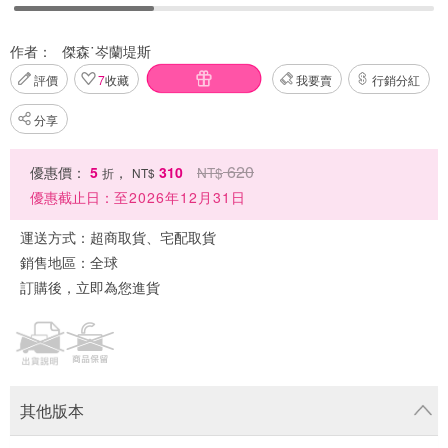
作者：
傑森˙岑蘭堤斯
評價
7
收藏
我要賣
行銷分紅
分享
620
優惠價：
5
，
310
NT$
折
NT$
優惠截止日：
至2026年12月31日
運送方式：
超商取貨、宅配取貨
銷售地區：
全球
訂購後，立即為您進貨
其他版本