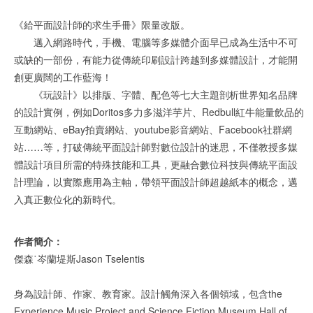
《給平面設計師的求生手冊》限量改版。
邁入網路時代，手機、電腦等多媒體介面早已成為生活中不可
或缺的一部份，有能力從傳統印刷設計跨越到多媒體設計，才能開
創更廣闊的工作藍海！
《玩設計》以排版、字體、配色等七大主題剖析世界知名品牌
的設計實例，例如Doritos多力多滋洋芋片、Redbull紅牛能量飲品的
互動網站、eBay拍賣網站、youtube影音網站、Facebook社群網
站……等，打破傳統平面設計師對數位設計的迷思，不僅教授多媒
體設計項目所需的特殊技能和工具，更融合數位科技與傳統平面設
計理論，以實際應用為主軸，帶領平面設計師超越紙本的概念，邁
入真正數位化的新時代。
作者簡介：
傑森˙岑蘭堤斯Jason Tselentis
身為設計師、作家、教育家。設計觸角深入各個領域，包含the
Experience Music Project and Science Fiction Museum Hall of