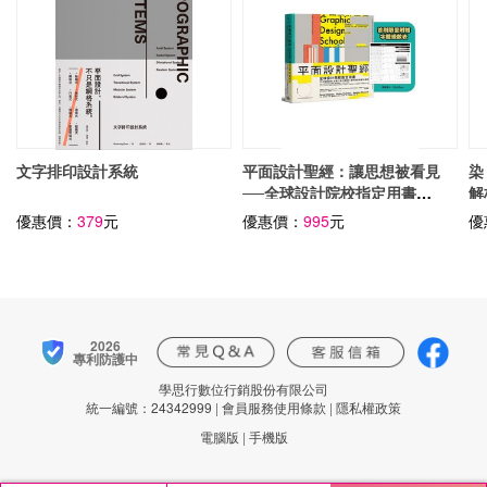
文字排印設計系統
平面設計聖經：讓思想被看見
染
──全球設計院校指定用書，
解
建立字型、色彩、版面、印刷
優惠價：
379
元
優惠價：
995
元
優
與數位媒體的核心判斷力【限
量附贈字體級數表｜設計師實
戰必備！】
2026
專利防護中
學思行數位行銷股份有限公司
統一編號：24342999
|
會員服務使用條款
|
隱私權政策
電腦版
|
手機版