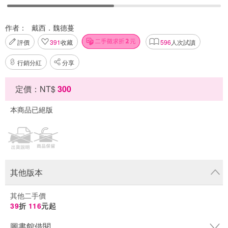
作者：
戴西．魏德蔓
評價
391
收藏
596
人次試讀
行銷分紅
分享
定價：NT$
300
本商品已絕版
其他版本
其他二手價
39
折
116
元起
圖書館借閱