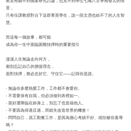
教室裡聽不到個案研究討論，也見不到學生七嘴八舌爭相發言的情
景，
只有任課教授對台下這群菁英學生，說一段文憑也給不了的人生智
慧。
而這每一個故事，都可能
成為你一生中面臨困難抉擇時的重要指引
漫漫人生無論走向何方，
都別忘記自己的價值理念，
面對抉擇，務必忠於它、守住它——記得你是誰。
‧ 無論你多麼熱愛工作，工作都不會愛你。
‧ 不需要保有自我，但必須做到表裡如一。
‧ 當好運降臨在妳身上，別忘了也造福他人。
‧ 不要因為得過且過，而錯失改造世界的機會！
‧ 問問自己，員工勤奮工作，是因為擔心考績不好、或怕被你羞辱
嗎？