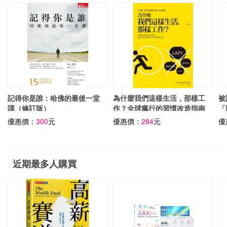
記得你是誰：哈佛的最後一堂
為什麼我們這樣生活，那樣工
被
課（修訂版）
作？全球瘋行的習慣改造指南
「
優惠價：
300
元
優惠價：
284
元
優
近期最多人購買