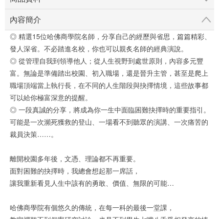
內容簡介
◎ 精選15位哈佛商學院名師，分享自己的經歷與省思，篇篇精彩、
發人深省。不必踏進名校，你也可以親炙名師的經典演說。
◎ 從管理自我到領導他人；從人生視野到處世原則，內容多元豐
富。無論是準備踏出校園、初入職場，還是晉升主管，甚至是爬上
職場頂端當上執行長，在不同的人生階段與抉擇情境，這些故事都
可以給你極富深意的提醒。
◎ 一段真誠的分享，將成為你一生中面臨困難抉擇時的重要指引。
可能是一次瀕死獲救的登山、一場看不到聽眾的演講、一次痛苦的
裁員決策……。
離開校園多年後，文憑、理論都不再重要。
面對困難的抉擇時，我總會想起那一席話，
讓我重新看見人生中該有的勇敢、價值、無限的可能…
哈佛商學院有個悠久的傳統，在每一科的最後一堂課，