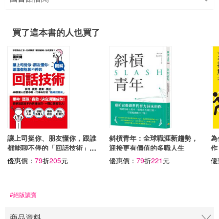
買了這本書的人也買了
讓上司挺你、朋友懂你，跟誰
斜槓青年：全球職涯新趨勢，
為
都能聊不停的「回話技術」：
迎接更有價值的多職人生
作
談判、責罵、提案、請託，
優惠價：
79
折
205
元
優惠價：
79
折
221
元
優
40個讓人欲罷不能、拍手叫
好的「臨場說話術」
#絕版讀賣
商品資料