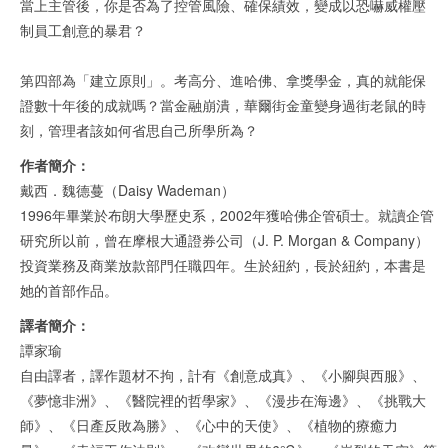
當上主管後，你是否為了控管風險、確保績效，變成以恐嚇威權壓
制員工創意的暴君？
第四部為「建立原則」。考高分、進哈佛、拿獎學金，真的就能保
證數十年後的成就嗎？當金融崩潰，華爾街金童變身過街老鼠的時
刻，管理者該如何省思自己所學所為？
作者簡介：
戴西．魏德蔓（Daisy Wademan）
1996年畢業於布朗大學歷史系，2002年獲哈佛企管碩士。就讀企管
研究所以前，曾在摩根大通證券公司（J. P. Morgan & Company）
投資業務及商業放款部門任職四年。生於紐約，長於紐約，本書是
她的首部作品。
譯者簡介：
譚家瑜
自由譯者，譯作題材不拘，計有《創意成真》、《小腳與西服》、
《夢憶非洲》、《醫院裡的哲學家》、《漫步在海邊》、《挑戰大
師》、《日產反敗為勝》、《心中的天使》、《植物的療癒力