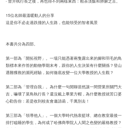
‧ 晉升執行長之後，再也得不到兩樣東西：粗茶淡飯和肺腑之言。
15位名師最溫暖動人的分享
這是你不必走過跌撞的人生路，也能領受的智者風景
本書共分為四部。
第一部為「開拓視野」。一場只能憑著兩隻露出來的腳和羽毛的鳥
類標本來作答的動物學期末考，跟你的人生決策有什麼關係？登山
遇難獲救的瀕死經驗，如何徹底改變一位大學教授的人生觀？
第二部為「管理自我」。為什麼一句閒聊居然讓一間營業所關門大
吉，嚇壞了菜鳥執行長？還沒戴上畢業方帽，為什麼教授就苦口婆
心勸告你：若是收到校友會邀請函，千萬別去！
第三部為「領導他人」。一個大學時代熱衷籃球、總在教室最後一
排打瞌睡的學生，為何成了哈佛商學院人人聞之色變的嚴格教授？