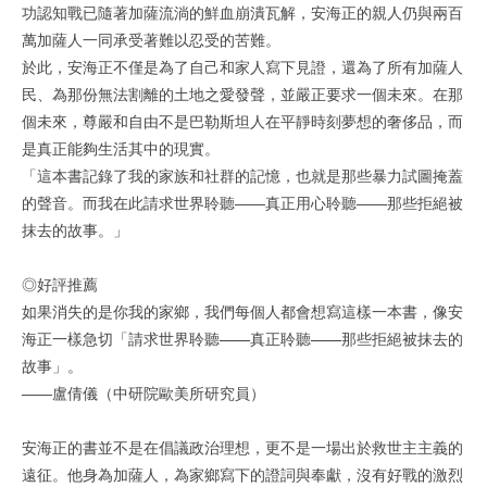
功認知戰已隨著加薩流淌的鮮血崩潰瓦解，安海正的親人仍與兩百
萬加薩人一同承受著難以忍受的苦難。
於此，安海正不僅是為了自己和家人寫下見證，還為了所有加薩人
民、為那份無法割離的土地之愛發聲，並嚴正要求一個未來。在那
個未來，尊嚴和自由不是巴勒斯坦人在平靜時刻夢想的奢侈品，而
是真正能夠生活其中的現實。
「這本書記錄了我的家族和社群的記憶，也就是那些暴力試圖掩蓋
的聲音。而我在此請求世界聆聽――真正用心聆聽――那些拒絕被
抹去的故事。」
◎好評推薦
如果消失的是你我的家鄉，我們每個人都會想寫這樣一本書，像安
海正一樣急切「請求世界聆聽——真正聆聽——那些拒絕被抹去的
故事」。
――盧倩儀（中研院歐美所研究員）
安海正的書並不是在倡議政治理想，更不是一場出於救世主主義的
遠征。他身為加薩人，為家鄉寫下的證詞與奉獻，沒有好戰的激烈