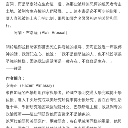
言詞，而是堅定站在生命這一邊，為那些被肆無忌憚的殖民者奪走
土地、被剝奪生存權的人們發聲。……這本書是必不可少的指引，
讓人直視被烙上火印的此刻，那與加薩之名緊緊相連的苦難和罪
行。
――阿蘭・布洛薩（Alain Brossat）
關於離鄉並目睹家鄉嘗盡死亡與廢墟的凌辱，安海正說過一席很傳
神的話，我謹記在心。他說：「我不是個堅強的人，也不想扮演很
堅強的模樣，因為我知道活著是一種存在，不僅僅是生存。」
――鍾喬
作者簡介：
安海正（Hazem Almassry）
來自加薩的巴勒斯坦作家與學者。於國立陽明交通大學完成博士學
位後，進入中央研究院歐美研究所從事博士後研究，曾在台灣生活
近十年。學術研究涵蓋歐盟能源外交、巴勒斯坦主權，以及剝奪的
政治經濟――這些問題對他而言從來不是抽象的。
以阿拉伯語與英語寫作。兩種語言，各自承載著同樣的重量。他與
家人一同生活。他們跟隨他跨越海洋，從未要求他停筆。