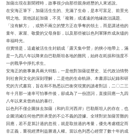
加薩出現在新聞裡時，故事很少由那些親身經歷的人來述說。
在安海正筆下，加薩活生生的、充滿了生命，是本可富足、前景光
明之地。當他談起加薩，不見「複雜」或遙遠的地緣政治議題、
「沒有解方」，或勢不兩立的雙方正在爭奪的領土，而是講述他的
童年、家屋、敬愛的父母身影，以及那些被以色列軍隊炸成灰燼的
幸福時光。
但實情是，這處被活生生封鎖成「露天集中營」的狹小地帶上，滿
是一九四八年以降來自巴勒斯坦各地的難民，始終在耗損和強度不
一的戰爭中掙扎求生。
安海正的敘事兼具兩大特點，一是他對加薩從歷史、近代政治情勢
到社會與文化的深刻理解，二是他的生命軌跡。本書原以紀錄和研
究的方式書寫，旨在和不熟悉以巴衝突現實的讀者對話，二〇二三
年十月那一連串可怕事件後，卻成為了一份證詞，直接回應一九四
八年以來未曾終結的暴行。
以色列不僅企圖抹去加薩（和約旦河西岸）巴勒斯坦人的存在，也
企圖消滅任何他們所承受的不公不義的證據。全球對於加薩苦難的
回應，若不是算計過的忽視，就是取捨過的考量，優先考慮穩定而
非正義，重視經濟利益勝過人權。當以色列悉心經營了數十年的成