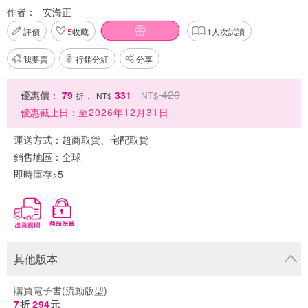
作者：
安海正
評價
5
收藏
1
人次試讀
我要賣
行銷分紅
分享
420
優惠價：
79
，
331
NT$
折
NT$
優惠截止日：
至2026年12月31日
運送方式：
超商取貨、宅配取貨
銷售地區：
全球
即時庫存>5
其他版本
購買電子書(流動版型)
7
折
294
元