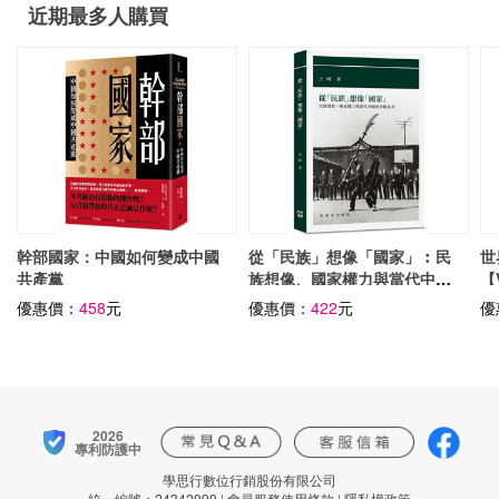
近期最多人購買
幹部國家：中國如何變成中國
從「民族」想像「國家」︰民
世
共產黨
族想像、國家權力與當代中國
【
的多數暴力
金
優惠價：
458
元
優惠價：
422
元
優
從
環
通
界
2026
專利防護中
學思行數位行銷股份有限公司
統一編號：24342999
|
會員服務使用條款
|
隱私權政策