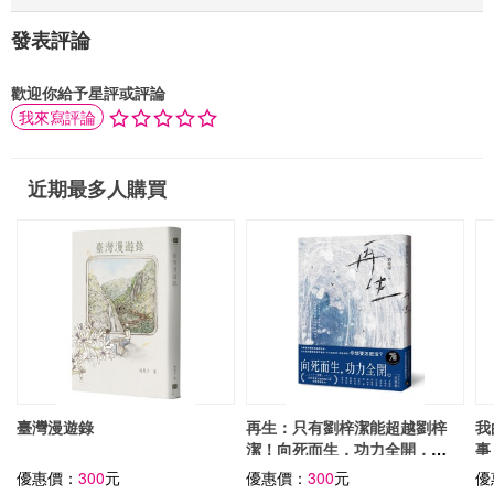
發表評論
歡迎你給予星評或評論
我來寫評論
近期最多人購買
臺灣漫遊錄
再生：只有劉梓潔能超越劉梓
我
潔！向死而生，功力全開，以
事
小說技藝衝撞生死邊界！
優惠價：
300
元
優惠價：
300
元
優