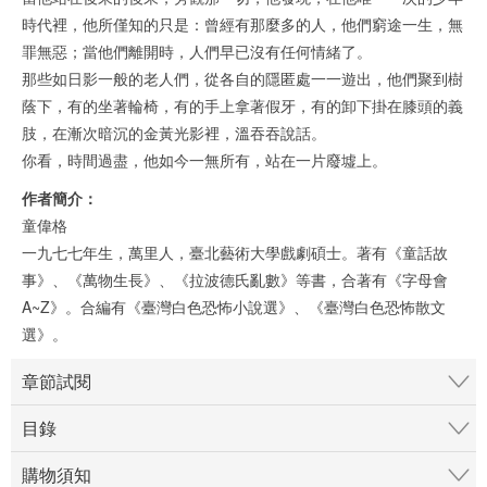
時代裡，他所僅知的只是：曾經有那麼多的人，他們窮途一生，無
罪無惡；當他們離開時，人們早已沒有任何情緒了。
那些如日影一般的老人們，從各自的隱匿處一一遊出，他們聚到樹
蔭下，有的坐著輪椅，有的手上拿著假牙，有的卸下掛在膝頭的義
肢，在漸次暗沉的金黃光影裡，溫吞吞說話。
你看，時間過盡，他如今一無所有，站在一片廢墟上。
作者簡介：
童偉格
一九七七年生，萬里人，臺北藝術大學戲劇碩士。著有《童話故
事》、《萬物生長》、《拉波德氏亂數》等書，合著有《字母會
A~Z》。合編有《臺灣白色恐怖小說選》、《臺灣白色恐怖散文
選》。
章節試閱
目錄
購物須知