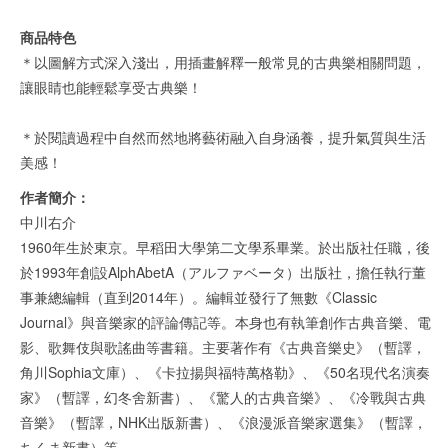
商品特色
＊以圖解方式深入淺出，用插畫解釋一般常見的古典樂相關問題，
讓眼睛也能輕鬆享受古典樂！
＊於閱讀過程中自然而然地將藝術融入自身涵養，提升氣質與生活
美感！
作者簡介：
中川右介
1960年生於東京。早稻田大學第二文學系畢業。於出版社任職，後
於1993年創設AlphAbetA（アルファベータ）出版社，擔任執行董
事兼總編輯（直到2014年）。編輯並發行了無數《Classic
Journal》與音樂家的評論傳記等。本身也有執筆創作古典音樂、電
影、歌舞伎與歌謠曲等書籍。主要著作有《古典音樂史》（暫譯，
角川Sophia文庫）、《卡拉揚與福特萬格勒》、《50名現代名演奏
家》（暫譯，幻冬舍新書）、《驚人的古典音樂》、《冷戰與古典
音樂》（暫譯，NHK出版新書）、《浪漫派音樂家選集》（暫譯，
ちくま新書）等。