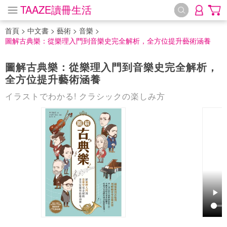
TAAZE讀冊生活
首頁
>
中文書
>
藝術
>
音樂
>
圖解古典樂：從樂理入門到音樂史完全解析，全方位提升藝術涵養
圖解古典樂：從樂理入門到音樂史完全解析，
全方位提升藝術涵養
イラストでわかる! クラシックの楽しみ方