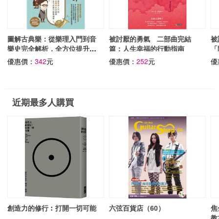
圖解古典樂：從樂理入門到音
被討厭的勇氣 二部曲完結
被
樂史完全解析，全方位提升藝
篇：人生幸福的行動指南
「
術涵養
優惠價：
342
元
優惠價：
252
元
優
近期最多人購買
創造力的修行︰打開一切可能
六弦百貨店（60）
焦
教