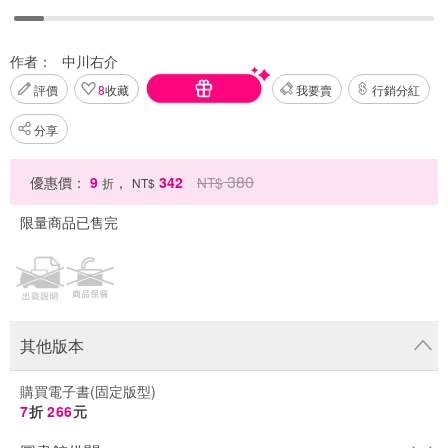
作者：
中川右介
評價
8
收藏
我要賣
行銷分紅
分享
380
優惠價：
9
，
342
NT$
折
NT$
限量商品已售完
其他版本
購買電子書(固定版型)
7
折
266
元