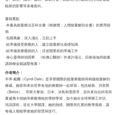
輻射的影響等各種面向。
書籍重點
‧本書為能量療法百科全書《精微體：人體能量解剖全書》的實用指
南
‧包羅萬象，深入淺出，立刻上手
‧給準備接受療癒的人：建立能量療法基礎知識
‧給準備當療癒師的人：詳述開業前的準備工作
‧身心靈導師胡因夢、《哈佛心醫師》作者許瑞云、回春瑜伽與能量
講師柳金銘誠摯推薦！
作者簡介：
辛蒂‧戴爾（Cyndi Dale）是享譽國際的能量療癒師與精微能量解剖
權威。她曾和來自世界各地的療癒師一起研習，包括秘魯、貝里斯
（Belize）、哥斯大黎加、日本、冰島和墨西哥，並向來自拉科塔與
夏威夷卡胡納等療癒傳統的導師學習，如今她在全球舉辦工作坊、
培訓課程，並在大學開課。她的熱情、關懷與扎實的教學風格，讓
每個人都能學會她的智慧與技巧。