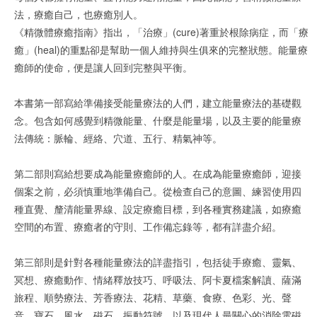
法，療癒自己，也療癒別人。
《精微體療癒指南》指出，「治療」(cure)著重於根除病症，而「療
癒」(heal)的重點卻是幫助一個人維持與生俱來的完整狀態。能量療
癒師的使命，便是讓人回到完整與平衡。
本書第一部寫給準備接受能量療法的人們，建立能量療法的基礎觀
念。包含如何感覺到精微能量、什麼是能量場，以及主要的能量療
法傳統：脈輪、經絡、穴道、五行、精氣神等。
第二部則寫給想要成為能量療癒師的人。在成為能量療癒師，迎接
個案之前，必須慎重地準備自己。從檢查自己的意圖、練習使用四
種直覺、釐清能量界線、設定療癒目標，到各種實務建議，如療癒
空間的布置、療癒者的守則、工作備忘錄等，都有詳盡介紹。
第三部則是針對各種能量療法的詳盡指引，包括徒手療癒、靈氣、
冥想、療癒動作、情緒釋放技巧、呼吸法、阿卡夏檔案解讀、薩滿
旅程、順勢療法、芳香療法、花精、草藥、食療、色彩、光、聲
音、寶石、風水、磁石、振動符號，以及現代人最關心的消除電磁