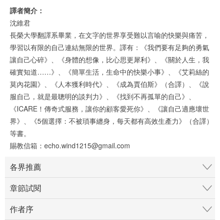
譯者簡介：
沈維君
長榮大學翻譯系畢業，在文字的世界享受難以言喻的快樂與痛苦，
學習以有限的自己連結無限的世界。譯有：《我們要有足夠的勇氣
讓自己心碎》、《身體的想像，比心思更犀利》、《關於人生，我
確實知道……》、《簡單生活，生命中的快樂小事》、《艾莉絲的
莫內花園》、《人本獲利時代》、《成為賈伯斯》（合譯）、《說
服自己，就是最聰明的談判力》、《找到不再孤單的自己》、
《ICARE！傳奇式服務，讓你的顧客愛死你》、《讓自己適應壞世
界》、《5個選擇：不被瑣事纏身，每天都有高效生產力》（合譯）
等書。
賜教信箱：echo.wind1215@gmail.com
各界推薦
章節試閱
作者序