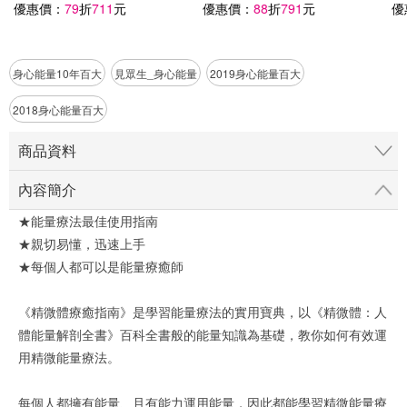
優惠價：
79
折
711
元
優惠價：
88
折
791
元
優
身心能量10年百大
見眾生_身心能量
2019身心能量百大
2018身心能量百大
商品資料
內容簡介
★能量療法最佳使用指南
★親切易懂，迅速上手
★每個人都可以是能量療癒師
《精微體療癒指南》是學習能量療法的實用寶典，以《精微體：人
體能量解剖全書》百科全書般的能量知識為基礎，教你如何有效運
用精微能量療法。
每個人都擁有能量、且有能力運用能量，因此都能學習精微能量療