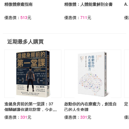
精微體療癒指南
精微體：人體能量解剖全書
A
優惠價：
513
元
優惠價：
711
元
優
近期最多人購買
進健身房前的第一堂課︰37
啟動你的內在療癒力，創造自
定
個關鍵讓你避坑防雷，少走冤
己的人生奇蹟
枉路
優惠價：
331
元
優惠價：
331
元
優