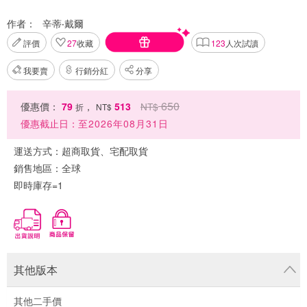
作者：
辛蒂‧戴爾
評價
27
收藏
123
人次試讀
我要賣
行銷分紅
分享
650
優惠價：
79
，
513
NT$
折
NT$
優惠截止日：
至2026年08月31日
運送方式：
超商取貨、宅配取貨
銷售地區：
全球
即時庫存=1
其他版本
其他二手價