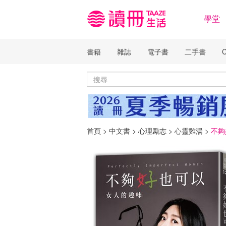
學堂
書籍
雜誌
電子書
二手書
首頁
>
中文書
>
心理勵志
>
心靈雞湯
>
不夠