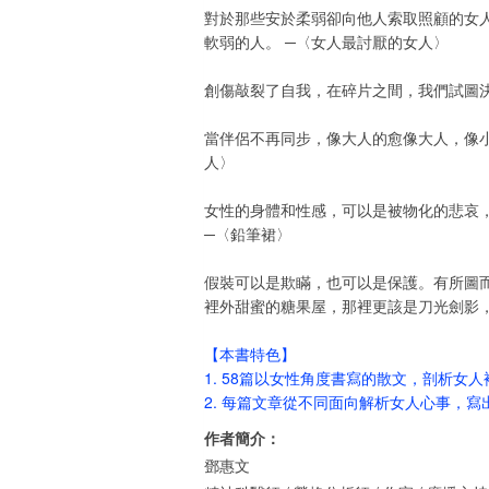
對於那些安於柔弱卻向他人索取照顧的女
軟弱的人。 ─〈女人最討厭的女人〉
創傷敲裂了自我，在碎片之間，我們試圖
當伴侶不再同步，像大人的愈像大人，像
人〉
女性的身體和性感，可以是被物化的悲哀
─〈鉛筆裙〉
假裝可以是欺瞞，也可以是保護。有所圖
裡外甜蜜的糖果屋，那裡更該是刀光劍影，
【本書特色】
1. 58篇以女性角度書寫的散文，剖析女
2. 每篇文章從不同面向解析女人心事，
作者簡介：
鄧惠文