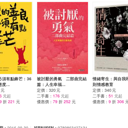
必須有點鋒芒：36
被討厭的勇氣 二部曲完結
情緒寄生：與自我和
度...
篇：人生幸福...
則情感教育
元
定價：
320
元
定價：
340
元
6
元起
二手書：
176
元起
二手書：
51
元起
9
折
221
元
優惠價：
79
折
252
元
優惠價：
9
折
306
期：
2016-09-30
ISBN/ISSN：
9789863427131