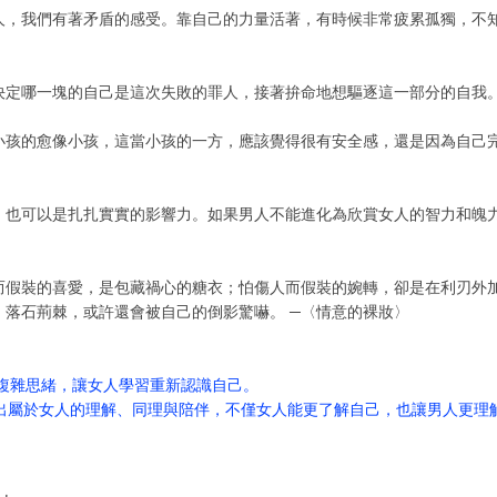
人，我們有著矛盾的感受。靠自己的力量活著，有時候非常疲累孤獨，不
決定哪一塊的自己是這次失敗的罪人，接著拚命地想驅逐這一部分的自我。
小孩的愈像小孩，這當小孩的一方，應該覺得很有安全感，還是因為自己完
，也可以是扎扎實實的影響力。如果男人不能進化為欣賞女人的智力和魄
而假裝的喜愛，是包藏禍心的糖衣；怕傷人而假裝的婉轉，卻是在利刃外
落石荊棘，或許還會被自己的倒影驚嚇。 ─〈情意的裸妝〉
人複雜思緒，讓女人學習重新認識自己。
寫出屬於女人的理解、同理與陪伴，不僅女人能更了解自己，也讓男人更理