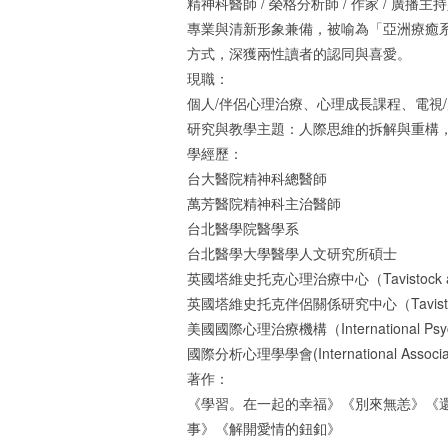
精神科醫師 / 榮格分析師 / 作家 / 廣播主
專業與清新形象兼備，被喻為「亞洲療癒
方式，深獲兩性讀者的認同與喜愛。
現職：
個人/伴侶心理治療、心理成長課程、電視/
研究與教學主題：人際思維的拆解與重構
學經歷：
台大醫院精神科總醫師
萬芳醫院精神科主治醫師
台北醫學院醫學系
台北醫學大學醫學人文研究所碩士
英國塔維史托克心理治療中心（Tavistock and
英國塔維史托克伴侶關係研究中心（Tavistock Cen
美國國際心理治療機構（International Psycho
國際分析心理學學會(International Associatio
著作：
《學習。在一起的幸福》《別來無恙》《
事》《解開愛情的鈕釦》