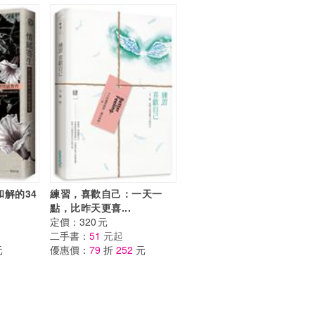
解的34
練習，喜歡自己：一天一
點，比昨天更喜...
定價：
320
元
二手書：
51
元起
元
優惠價：
79
折
252
元