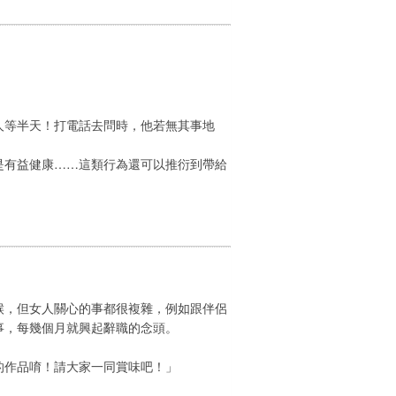
人等半天！打電話去問時，他若無其事地
是有益健康……這類行為還可以推衍到帶給
候，但女人關心的事都很複雜，例如跟伴侶
事，每幾個月就興起辭職的念頭。
的作品唷！請大家一同賞味吧！」