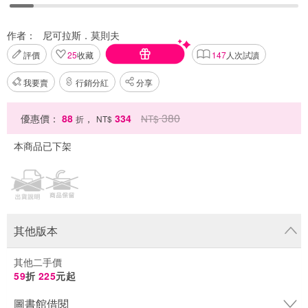
作者：
尼可拉斯．莫則夫
評價
25
收藏
147
人次試讀
我要賣
行銷分紅
分享
380
優惠價：
88
，
334
NT$
折
NT$
本商品已下架
其他版本
其他二手價
59
折
225
元起
圖書館借閱