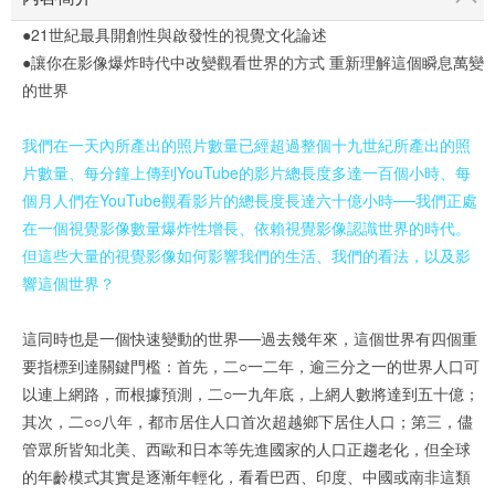
●21世紀最具開創性與啟發性的視覺文化論述
●讓你在影像爆炸時代中改變觀看世界的方式 重新理解這個瞬息萬變
的世界
我們在一天內所產出的照片數量已經超過整個十九世紀所產出的照
片數量、每分鐘上傳到YouTube的影片總長度多達一百個小時、每
個月人們在YouTube觀看影片的總長度長達六十億小時──我們正處
在一個視覺影像數量爆炸性增長、依賴視覺影像認識世界的時代。
但這些大量的視覺影像如何影響我們的生活、我們的看法，以及影
響這個世界？
這同時也是一個快速變動的世界──過去幾年來，這個世界有四個重
要指標到達關鍵門檻：首先，二○一二年，逾三分之一的世界人口可
以連上網路，而根據預測，二○一九年底，上網人數將達到五十億；
其次，二○○八年，都市居住人口首次超越鄉下居住人口；第三，儘
管眾所皆知北美、西歐和日本等先進國家的人口正趨老化，但全球
的年齡模式其實是逐漸年輕化，看看巴西、印度、中國或南非這類