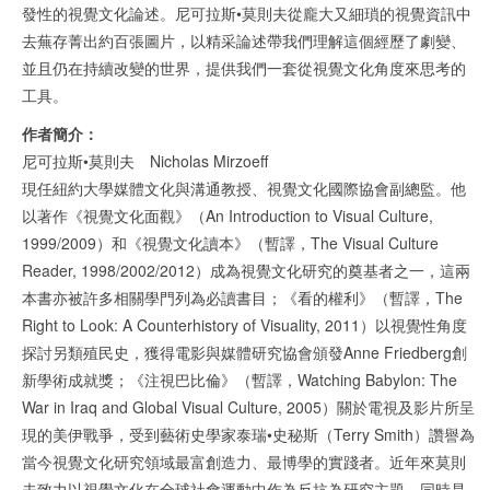
發性的視覺文化論述。尼可拉斯•莫則夫從龐大又細瑣的視覺資訊中
去蕪存菁出約百張圖片，以精采論述帶我們理解這個經歷了劇變、
並且仍在持續改變的世界，提供我們一套從視覺文化角度來思考的
工具。
作者簡介：
尼可拉斯•莫則夫 Nicholas Mirzoeff
現任紐約大學媒體文化與溝通教授、視覺文化國際協會副總監。他
以著作《視覺文化面觀》（An Introduction to Visual Culture,
1999/2009）和《視覺文化讀本》（暫譯，The Visual Culture
Reader, 1998/2002/2012）成為視覺文化研究的奠基者之一，這兩
本書亦被許多相關學門列為必讀書目；《看的權利》（暫譯，The
Right to Look: A Counterhistory of Visuality, 2011）以視覺性角度
探討另類殖民史，獲得電影與媒體研究協會頒發Anne Friedberg創
新學術成就獎；《注視巴比倫》（暫譯，Watching Babylon: The
War in Iraq and Global Visual Culture, 2005）關於電視及影片所呈
現的美伊戰爭，受到藝術史學家泰瑞•史秘斯（Terry Smith）讚譽為
當今視覺文化研究領域最富創造力、最博學的實踐者。近年來莫則
夫致力以視覺文化在全球社會運動中作為反抗為研究主題，同時是