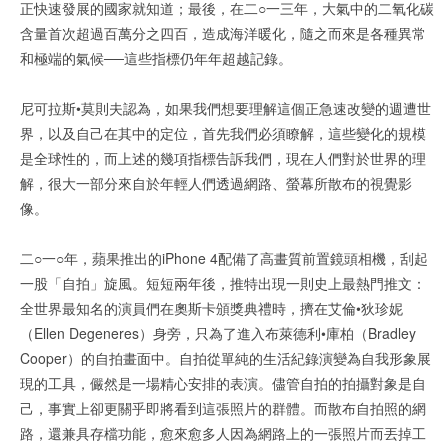
正快速發展的國家就知道；最後，在二○一三年，大氣中的二氧化碳
含量首次超過百萬分之四百，造成海洋暖化，隨之而來是各種異常
和極端的氣候──這些指標仍年年超越記錄。
尼可拉斯•莫則夫認為，如果我們想要理解這個正急速改變的週遭世
界，以及自己在其中的定位，首先我們必須瞭解，這些變化的規模
是全球性的，而上述的幾項指標告訴我們，現在人們對於世界的理
解，很大一部分來自於年輕人們透過網路、螢幕所散布的視覺影
像。
二○一○年，蘋果推出的iPhone 4配備了高畫質前置鏡頭相機，刮起
一股「自拍」旋風。短短兩年後，推特出現一則史上最熱門推文：
全世界最知名的演員們在奧斯卡頒獎典禮時，擠在艾倫•狄珍妮
（Ellen Degeneres）身旁，只為了進入布萊德利•庫柏（Bradley
Cooper）的自拍畫面中。自拍從單純的生活紀錄演變為自我形象展
現的工具，儼然是一場精心安排的表演。儘管自拍的拍攝對象是自
己，事實上卻更關乎即將看到這張照片的群體。而散布自拍照的網
路，還兼具存檔功能，愈來愈多人因為網路上的一張照片而丟掉工