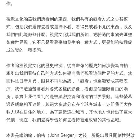
作。
視覺文化涵蓋我們所看到的東西、我們共有的觀看方式之心智模
式，包括我們選擇去看或選擇不看、看得見或看不見的東西，以及
我們由此能做些什麼。視覺文化以我們所知、經驗過的事物去匯整
某種世界觀，它不只是看著事物發生的一種方式，更是能夠積極促
成改變的一種姿態。
作者追溯視覺文化的歷史根源，從自畫像的歷史如何演變為自拍，
牽引出我們看待自己的方式如何導向我們觀看這個世界的方式。然
而科技日新月異，眼見不再能為憑，「觀看」也逐漸變成某種表
演。我們透過螢幕看到各式各樣的影像，看似是個無限自由的場
所，事實上我們看到的是被縝密控管和過濾的世界景觀。這些螢幕
透過網絡相互連通，其絕大多數分布在全球各城市，亦即我們大多
數人現在居住的地方。為了建造這些城市，其他地方也付出了巨大
代價，現在，我們還得學習如何去看待被迫改變的其他區域。
本書是繼約翰．伯格（John Berger）之後，所提出最具開創性與啟