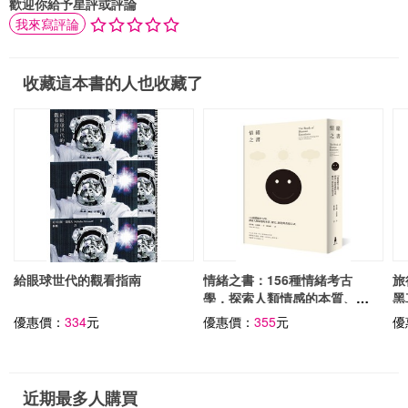
歡迎你給予星評或評論
我來寫評論
收藏這本書的人也收藏了
給眼球世代的觀看指南
情緒之書：156種情緒考古
旅
學，探索人類情感的本質、歷
黑
史、演化與表現方式
優惠價：
334
元
優惠價：
355
元
優
近期最多人購買