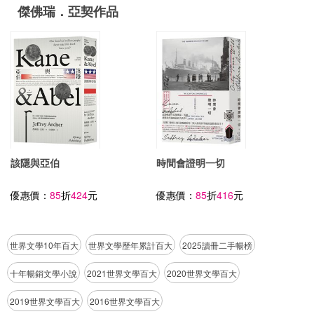
傑佛瑞．亞契作品
該隱與亞伯
時間會證明一切
優惠價：
85
折
424
元
優惠價：
85
折
416
元
世界文學10年百大
世界文學歷年累計百大
2025讀冊二手暢榜
十年暢銷文學小說
2021世界文學百大
2020世界文學百大
2019世界文學百大
2016世界文學百大