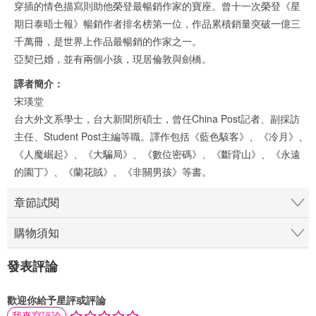
穿插的情色描寫則助他榮登最暢銷作家的寶座。曾十一次榮登《星
期日泰晤士報》暢銷作者排名榜第一位，作品累積銷量突破一億三
千萬冊，是世界上作品最暢銷的作家之一。
亞契已婚，並有兩個小孩，現居倫敦與劍橋。
譯者簡介：
宋瑛堂
台大外文系學士，台大新聞所碩士，曾任China Post記者、副採訪
主任、Student Post主編等職。譯作包括《藍色駭客》、《冷月》、
《人魔崛起》、《大騙局》、《數位密碼》、《斷背山》、《永遠
的園丁》、《蘭花賊》、《非關男孩》等書。
章節試閱
購物須知
發表評論
歡迎你給予星評或評論
我來寫評論