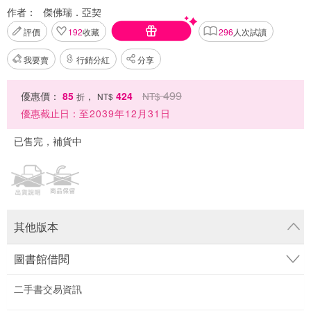
作者：
傑佛瑞．亞契
評價
192
收藏
296
人次試讀
我要賣
行銷分紅
分享
499
優惠價：
85
，
424
NT$
折
NT$
優惠截止日：
至2039年12月31日
已售完，補貨中
其他版本
圖書館借閱
二手書交易資訊