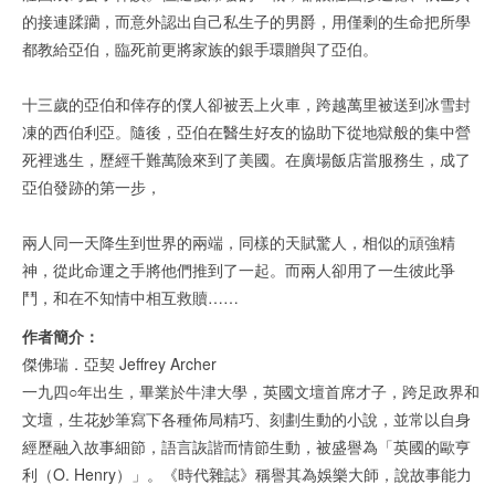
的接連蹂躪，而意外認出自己私生子的男爵，用僅剩的生命把所學
都教給亞伯，臨死前更將家族的銀手環贈與了亞伯。
十三歲的亞伯和倖存的僕人卻被丟上火車，跨越萬里被送到冰雪封
凍的西伯利亞。隨後，亞伯在醫生好友的協助下從地獄般的集中營
死裡逃生，歷經千難萬險來到了美國。在廣場飯店當服務生，成了
亞伯發跡的第一步，
兩人同一天降生到世界的兩端，同樣的天賦驚人，相似的頑強精
神，從此命運之手將他們推到了一起。而兩人卻用了一生彼此爭
鬥，和在不知情中相互救贖……
作者簡介：
傑佛瑞．亞契 Jeffrey Archer
一九四○年出生，畢業於牛津大學，英國文壇首席才子，跨足政界和
文壇，生花妙筆寫下各種佈局精巧、刻劃生動的小說，並常以自身
經歷融入故事細節，語言詼諧而情節生動，被盛譽為「英國的歐亨
利（O. Henry）」。《時代雜誌》稱譽其為娛樂大師，說故事能力