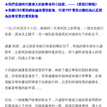
★我們這個時代最偉大的敘事者和小說家。——《星期日郵報》
★美國CBS電視網改編為電視影集、印度YRF電視台翻拍為以孟買
為故事背景的電視影集
一九○六年四月十八日，兩個同一天來到世上的男孩，一個生於銀行
世家，貴為天之驕子；另一個則是母親死於河邊前生下的私生子。
威廉‧凱因，波士頓富有銀行世家的獨生兒子，幸福的童年卻在六歲
那年，父親死於鐵達尼號船難時戛然而止。而十歲即迸發過人的理
財天賦，則讓人不敢小覷。
十四歲的威廉更憑藉智慧與手腕，挫敗了繼父奪取巨額財產的陰
謀，但母親還是過世了。而當威廉振作精神從哈佛大學畢業，在廣
場飯店舉杯慶祝即將接下自家銀行時，注意到有個怪異的服務生，
竟戴著華麗的銀手環……
亞伯，一個被獵戶收養的私生子，六歲那年被接入羅諾斯基男爵的
莊園成為公子伴讀。但隨後爆發的一戰，卻讓莊園慘遭德、俄士兵