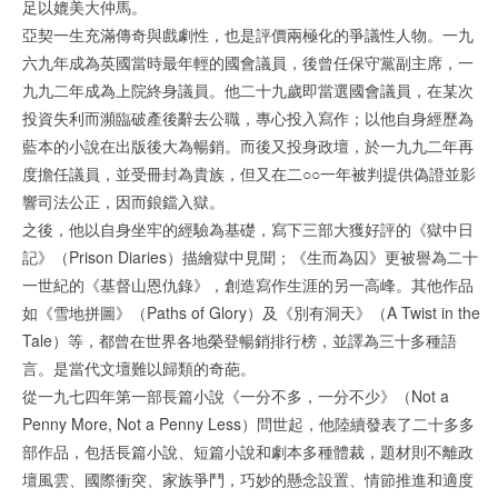
足以媲美大仲馬。
亞契一生充滿傳奇與戲劇性，也是評價兩極化的爭議性人物。一九
六九年成為英國當時最年輕的國會議員，後曾任保守黨副主席，一
九九二年成為上院終身議員。他二十九歲即當選國會議員，在某次
投資失利而瀕臨破產後辭去公職，專心投入寫作；以他自身經歷為
藍本的小說在出版後大為暢銷。而後又投身政壇，於一九九二年再
度擔任議員，並受冊封為貴族，但又在二○○一年被判提供偽證並影
響司法公正，因而鋃鐺入獄。
之後，他以自身坐牢的經驗為基礎，寫下三部大獲好評的《獄中日
記》（Prison Diaries）描繪獄中見聞；《生而為囚》更被譽為二十
一世紀的《基督山恩仇錄》，創造寫作生涯的另一高峰。其他作品
如《雪地拼圖》（Paths of Glory）及《別有洞天》（A Twist in the
Tale）等，都曾在世界各地榮登暢銷排行榜，並譯為三十多種語
言。是當代文壇難以歸類的奇葩。
從一九七四年第一部長篇小說《一分不多，一分不少》（Not a
Penny More, Not a Penny Less）問世起，他陸續發表了二十多多
部作品，包括長篇小說、短篇小說和劇本多種體裁，題材則不離政
壇風雲、國際衝突、家族爭鬥，巧妙的懸念設置、情節推進和適度