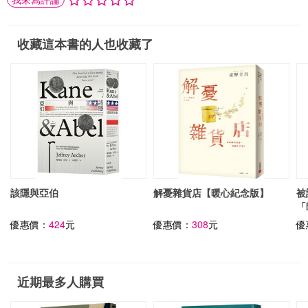
收藏這本書的人也收藏了
該隱與亞伯
解憂雜貨店【暖心紀念版】
被
「
優惠價：
424
元
優惠價：
308
元
優
近期最多人購買