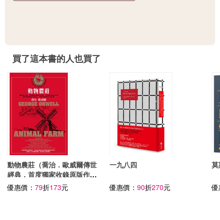
買了這本書的人也買了
動物農莊（喬治．歐威爾傳世
一九八四
莫
經典．首度獨家收錄原版作者
序〈新聞自由〉）
優惠價：
79
折
173
元
優惠價：
90
折
270
元
優