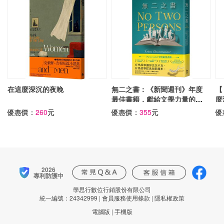
在這麼深沉的夜晚
無二之書：《新聞週刊》年度
【
最佳書籍，獻給文學力量的動
麼
人情書
「
優惠價：
260
元
優惠價：
355
元
優
2026
專利防護中
學思行數位行銷股份有限公司
統一編號：24342999
|
會員服務使用條款
|
隱私權政策
電腦版
|
手機版