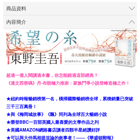
商品資料
內容簡介
超過一億人閱讀過本書，你怎能錯過這部經典？
《達文西密碼》丹‧布朗極力推崇：家族鬥爭小說登峰造極之作！
★紐約時報暢銷榜第一名，橫掃國際暢銷榜全球，累積銷量已突破
三千三百萬冊！
★與《梅岡城故事》《飄》同列為全球百大暢銷小說
★榮登BBC一百部英國人最喜愛的文學作品之列
★美國AMAZON網路書店讀者四顆半星絕讚好評
★可以與大仲馬相提並論的敘事者！——《華盛頓郵報》