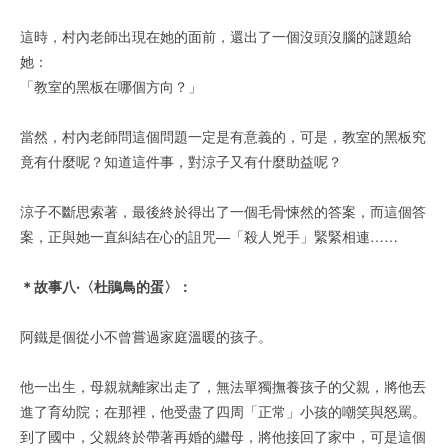
這時，村內老師出現在她的面前，還出了一個沒頭沒腦的謎題給
她：
「教室的黑板在哪個方向？」
當然，村內老師問這個問題一定是有意義的，可是，教室的黑板究
竟有什麼呢？知道這件事，對涼子又有什麼助益呢？
涼子不斷思索著，最後終於得出了一個毛骨悚然的答案，而這個答
案，正與她一直糾結在心的詛咒—「殺人兇手」緊緊相連……
＊故事八‧〈杜鵑鳥的蛋〉：
阿鐵是個從小不曾嘗過家庭溫暖的孩子。
他一出生，母親就離家出走了，無法單獨撫養孩子的父親，將他丟
進了育幼院；在那裡，他受盡了四周「正常」小孩的嘲笑與怒罵。
到了國中，父親終於帶著再婚的繼母，將他接回了家中，可是這個