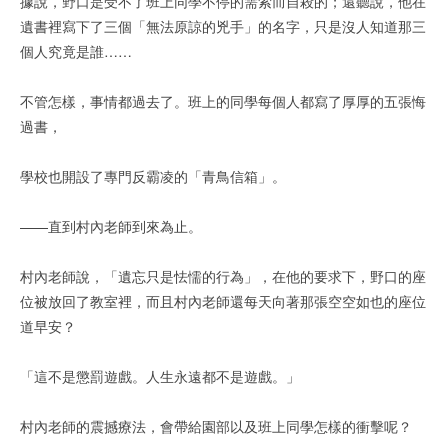
據說，野口是受不了班上同學不停的需索而自殺的；還聽說，他在
遺書裡寫下了三個「無法原諒的兇手」的名字，只是沒人知道那三
個人究竟是誰……
不管怎樣，事情都過去了。班上的同學每個人都寫了厚厚的五張悔
過書，
學校也開設了專門反霸凌的「青鳥信箱」。
——直到村內老師到來為止。
村內老師說，「遺忘只是怯懦的行為」，在他的要求下，野口的座
位被放回了教室裡，而且村內老師還每天向著那張空空如也的座位
道早安？
「這不是懲罰遊戲。人生永遠都不是遊戲。」
村內老師的震撼療法，會帶給園部以及班上同學怎樣的衝擊呢？