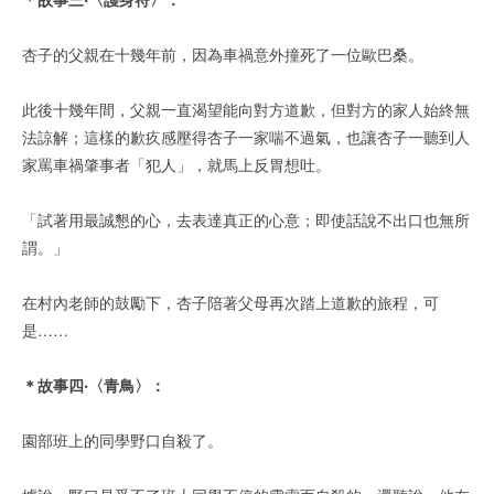
杏子的父親在十幾年前，因為車禍意外撞死了一位歐巴桑。
此後十幾年間，父親一直渴望能向對方道歉，但對方的家人始終無
法諒解；這樣的歉疚感壓得杏子一家喘不過氣，也讓杏子一聽到人
家罵車禍肇事者「犯人」，就馬上反胃想吐。
「試著用最誠懇的心，去表達真正的心意；即使話說不出口也無所
謂。」
在村內老師的鼓勵下，杏子陪著父母再次踏上道歉的旅程，可
是……
＊故事四‧〈青鳥〉：
園部班上的同學野口自殺了。