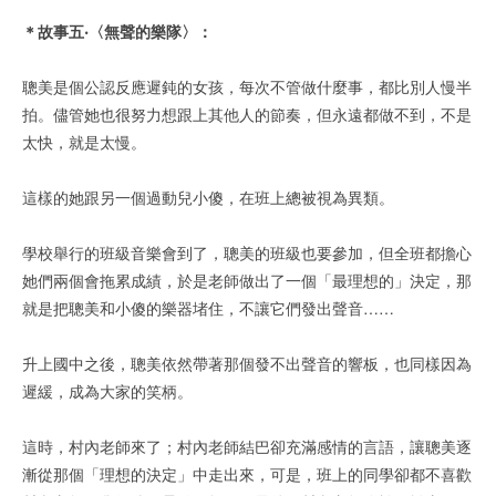
＊故事五‧〈無聲的樂隊〉：
聰美是個公認反應遲鈍的女孩，每次不管做什麼事，都比別人慢半
拍。儘管她也很努力想跟上其他人的節奏，但永遠都做不到，不是
太快，就是太慢。
這樣的她跟另一個過動兒小傻，在班上總被視為異類。
學校舉行的班級音樂會到了，聰美的班級也要參加，但全班都擔心
她們兩個會拖累成績，於是老師做出了一個「最理想的」決定，那
就是把聰美和小傻的樂器堵住，不讓它們發出聲音……
升上國中之後，聰美依然帶著那個發不出聲音的響板，也同樣因為
遲緩，成為大家的笑柄。
這時，村內老師來了；村內老師結巴卻充滿感情的言語，讓聰美逐
漸從那個「理想的決定」中走出來，可是，班上的同學卻都不喜歡