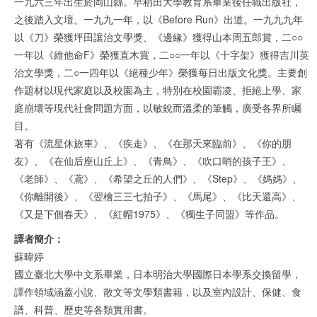
一九六三年出生於岡山縣。早稻田大學教育系畢業後任職出版社，
之後踏入文壇。一九九一年，以《Before Run》出道。一九九九年
以《刀》榮獲坪田讓治文學獎、《邊緣》獲得山本周五郎賞，二○○
一年以《維他命F》榮獲直木賞，二○○一年以《十字架》獲得吉川英
治文學獎，二○一四年以《絕種少年》榮獲每日出版文化獎。主要創
作題材以現代家庭以及校園為主，特別在校園霸凌、拒絕上學、家
庭崩壞等現代社會問題方面，以敏銳而溫柔的筆觸，廣受各界所矚
目。
著有《流星休旅車》、《疾走》、《在那天來臨前》、《你的朋
友》、《在仙后座山丘上》、《青鳥》、《吹口哨的孩子王》、
《老師》、《鳶》、《希望之丘的人們》、《Step》、《媽媽》、
《你離開後》、《翌檜三三七拍子》、《馬尾》、《比天還高》、
《又是下個春天》、《紅帽1975》、《獨生子同盟》等作品。
譯者簡介：
蘇暐婷
國立臺北大學中文系畢業，日本明治大學國際日本學系交換留學，
譯作領域涵蓋小說、散文等文學類書籍，以及室內設計、保健、食
譜、科普、歷史等各類實用書。