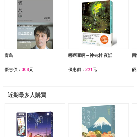
青鳥
哪啊哪啊～神去村 夜話
回
優惠價：
308
元
優惠價：
221
元
優
近期最多人購買