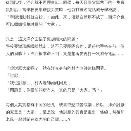
從那以後，洋介就不再理會班上同學，每天只跟父親留下的一隻倉
鼠對話；當學校要舉辦接力賽時，他就打匿名電話威脅學校說，
「舉辦活動我就自殺」；如此一來，活動自然辦不成了，而洋介也
可以繼續擺脫討厭的「大家」。
只是，這次洋介面臨了更加頭大的問題：
學校要辦班級蜈蚣競走，這不只要團隊合作，還得把手搭在前一個
人的肩膀上；洋介根本辦不到，於是想著要再打一次威脅電話……
「你討厭大家嗎？」站在洋介身前的村內老師這樣問著。
「討厭。」
「我也討厭。」村內老師如此回應，
「問題是，你眼前的所有人，真的只是『大家』嗎？」
每個人其實都有不同的臉孔，或喜或悲或憂或樂，所以，洋介討厭
的究竟是「大家」，還是說，他討厭的其實是畫出一條線，然後和
老鼠一起封閉在線內的自己呢……？