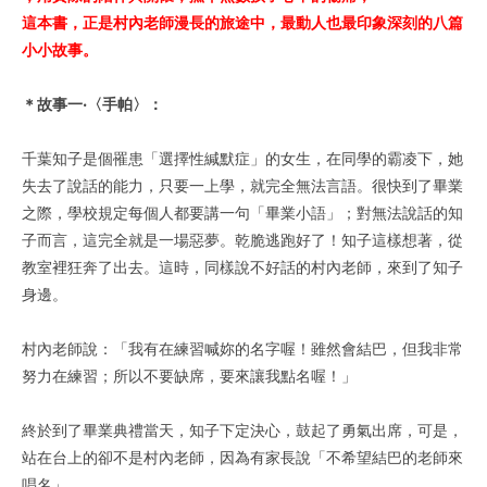
這本書，正是村內老師漫長的旅途中，最動人也最印象深刻的八篇
小小故事。
＊故事一‧〈手帕〉：
千葉知子是個罹患「選擇性緘默症」的女生，在同學的霸凌下，她
失去了說話的能力，只要一上學，就完全無法言語。很快到了畢業
之際，學校規定每個人都要講一句「畢業小語」；對無法說話的知
子而言，這完全就是一場惡夢。乾脆逃跑好了！知子這樣想著，從
教室裡狂奔了出去。這時，同樣說不好話的村內老師，來到了知子
身邊。
村內老師說：「我有在練習喊妳的名字喔！雖然會結巴，但我非常
努力在練習；所以不要缺席，要來讓我點名喔！」
終於到了畢業典禮當天，知子下定決心，鼓起了勇氣出席，可是，
站在台上的卻不是村內老師，因為有家長說「不希望結巴的老師來
唱名」……