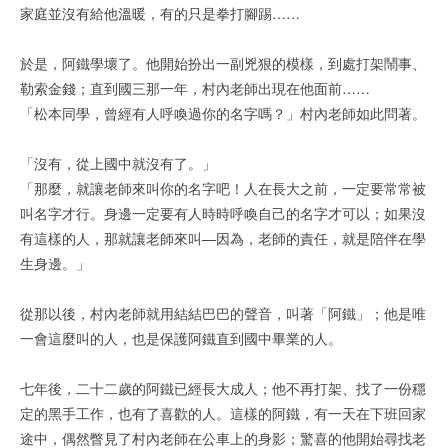
家庭並沒有給他溫暖，有的只是拳打腳踢……
於是，阿鐵學壞了。他開始扮出一副兇狠的模樣，到處打架鬧事、
勒索金錢；直到國三那一年，村內老師出現在他面前……
「松本同學，曾經有人呼喚過你的名字嗎？」村內老師如此問著。
「沒有，從上國中就沒有了。」
「那麼，就讓老師來叫你的名字吧！人在長大之前，一定要常常被
叫名字才行。身邊一定要有人時時呼喚自己的名字才可以；如果沒
有這樣的人，那就讓老師來叫—因為，老師的責任，就是陪伴在學
生身邊。」
從那以後，村內老師就用結結巴巴的聲音，叫著「阿鐵」；他是唯
一會這麼叫的人，也是保護阿鐵直到國中畢業的人。
七年後，二十二歲的阿鐵已經長大成人；他不再打架、找了一份穩
定的黑手工作，也有了喜歡的人。這樣的阿鐵，有一天在下班回家
途中，偶然瞥見了村內老師在公車上的身影；驚喜的他開始尋找老