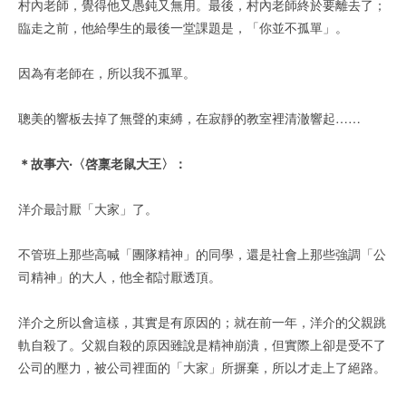
村內老師，覺得他又愚鈍又無用。最後，村內老師終於要離去了；
臨走之前，他給學生的最後一堂課題是，「你並不孤單」。
因為有老師在，所以我不孤單。
聰美的響板去掉了無聲的束縛，在寂靜的教室裡清澈響起……
＊故事六‧〈啓稟老鼠大王〉：
洋介最討厭「大家」了。
不管班上那些高喊「團隊精神」的同學，還是社會上那些強調「公
司精神」的大人，他全都討厭透頂。
洋介之所以會這樣，其實是有原因的；就在前一年，洋介的父親跳
軌自殺了。父親自殺的原因雖說是精神崩潰，但實際上卻是受不了
公司的壓力，被公司裡面的「大家」所摒棄，所以才走上了絕路。