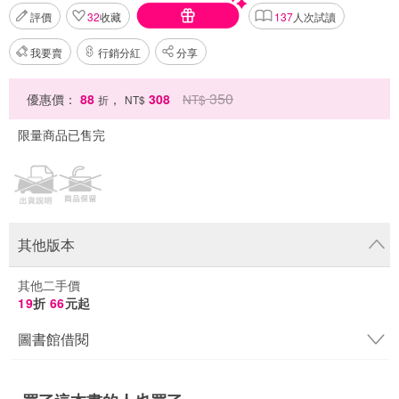
評價
32
收藏
137
人次試讀
我要賣
行銷分紅
分享
350
優惠價：
88
，
308
NT$
折
NT$
限量商品已售完
其他版本
其他二手價
19
折
66
元起
圖書館借閱