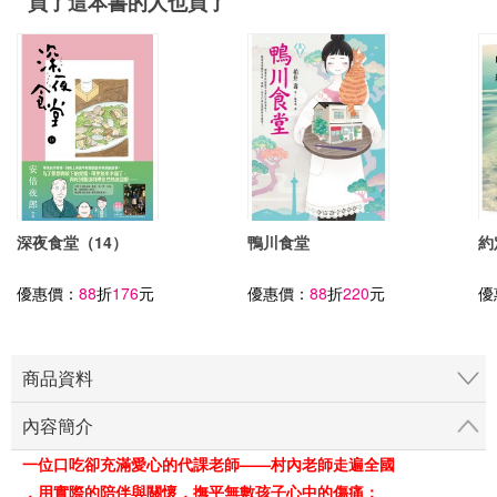
買了這本書的人也買了
深夜食堂（14）
鴨川食堂
約
優惠價：
88
折
176
元
優惠價：
88
折
220
元
優
商品資料
內容簡介
一位口吃卻充滿愛心的代課老師——村內老師走遍全國
，用實際的陪伴與關懷，撫平無數孩子心中的傷痛；