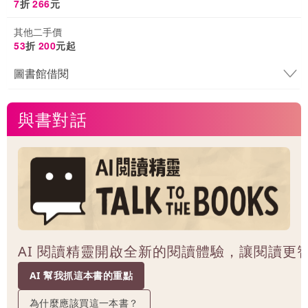
7
折
266
元
其他二手價
53
折
200
元起
圖書館借閱
與書對話
AI 閱讀精靈開啟全新的閱讀體驗，讓閱讀更
AI 幫我抓這本書的重點
為什麼應該買這一本書？