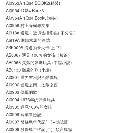
AI0953A 1Q84 BOOK2(精裝)
AI0954 1Q84 Book3
AI0954A 1Q84 Book3(精裝)
AI0956 村上春樹雜文集
AI918a 邊境．近境含攝影集( 不分售 )
AI919A 迴轉木馬的終端
2BK0008 海邊的卡夫卡(上.下)
AB0067 遇見 100％的女孩（短篇）
AB0068 失落的彈珠玩具 (中篇小說)
AB0130 聽風的歌 (小說)
AI0901 世界末日與冷酷異境
AI0902 國境之南．太陽之西
AI0903 聽風的歌
AI0904 1973年的彈珠玩具
AI0905 遇見100%的女孩
AI0906 尋羊冒險記
AI0907 發條鳥年代記(一)--鵲賊篇
AI0908 發條鳥年代記(二)--預言鳥篇