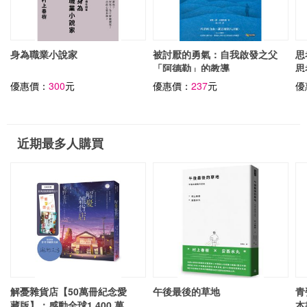
身為職業小說家
被討厭的勇氣：自我啟發之父
思
「阿德勒」的教導
思
優惠價：
300
元
優惠價：
237
元
優
近期最多人購買
解憂雜貨店【50萬冊紀念愛
午後最後的草地
青
藏版】：感動全球1,400 萬人
本