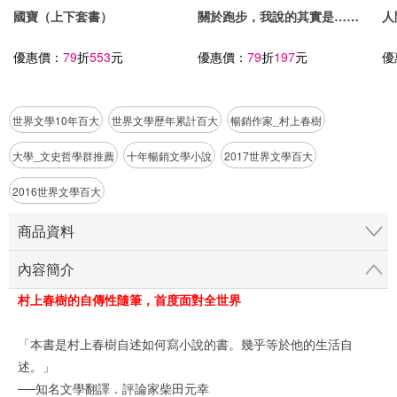
國寶（上下套書）
關於跑步，我說的其實是……
人
優惠價：
79
折
553
元
優惠價：
79
折
197
元
優
世界文學10年百大
世界文學歷年累計百大
暢銷作家_村上春樹
大學_文史哲學群推薦
十年暢銷文學小說
2017世界文學百大
2016世界文學百大
商品資料
內容簡介
村上春樹的自傳性隨筆，首度面對全世界
「本書是村上春樹自述如何寫小說的書。幾乎等於他的生活自
述。」
──知名文學翻譯．評論家柴田元幸