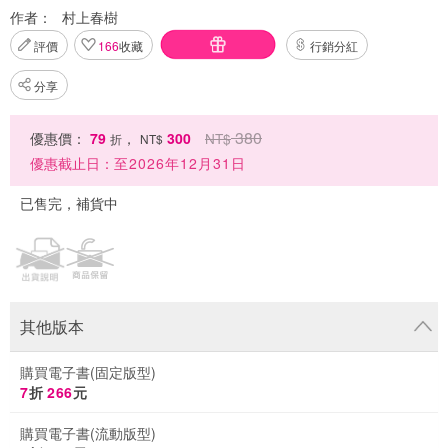
作者：
村上春樹
評價
166
收藏
行銷分紅
分享
380
優惠價：
79
，
300
NT$
折
NT$
優惠截止日：
至2026年12月31日
已售完，補貨中
其他版本
購買電子書(固定版型)
7
折
266
元
購買電子書(流動版型)