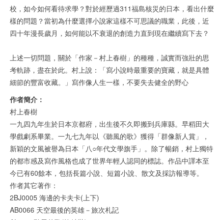
校，如今如何看待求學？對於經歷過311福島核災的日本，看出什麼
樣的問題？當初為什麼選擇小說家這樣不可思議的職業，此後，近
四十年漫長歲月，如何能以不衰退的創造力直到現在繼續寫下去？
上述一切問題，關於「作家－村上春樹」的種種，誠實而強壯的思
考軌跡，盡在於此。村上說：「寫小說時最重要的寶藏，就是具體
細節的豐富收藏。」寫作像人生一樣，不要失去健全的野心
作者簡介：
村上春樹
一九四九年生於日本京都府，出生後不久即搬到兵庫縣。早稻田大
學戲劇系畢業。一九七九年以《聽風的歌》獲得「群像新人賞」，
新穎的文風被譽為日本「八○年代文學旗手」。除了暢銷，村上獨特
的都市感及寫作風格也成了世界年輕人認同的標誌。作品中譯本至
今已有60餘本，包括長篇小說、短篇小說、散文及採訪報導等。
作者其它著作：
2BJ0005 海邊的卡夫卡(上下)
AB0066 天空最後的英雄－旅次札記