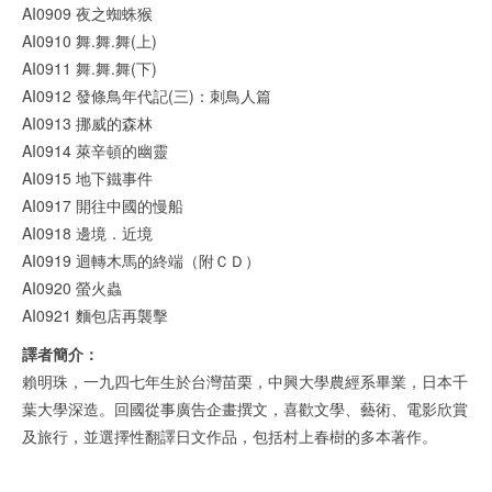
AI0909 夜之蜘蛛猴
AI0910 舞.舞.舞(上)
AI0911 舞.舞.舞(下)
AI0912 發條鳥年代記(三)：刺鳥人篇
AI0913 挪威的森林
AI0914 萊辛頓的幽靈
AI0915 地下鐵事件
AI0917 開往中國的慢船
AI0918 邊境．近境
AI0919 迴轉木馬的終端（附ＣＤ）
AI0920 螢火蟲
AI0921 麵包店再襲擊
譯者簡介：
賴明珠，一九四七年生於台灣苗栗，中興大學農經系畢業，日本千
葉大學深造。回國從事廣告企畫撰文，喜歡文學、藝術、電影欣賞
及旅行，並選擇性翻譯日文作品，包括村上春樹的多本著作。