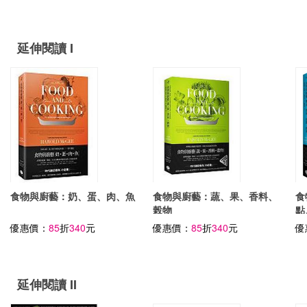
再升級！
延伸閱讀 I
食物與廚藝：奶、蛋、肉、魚
食物與廚藝：蔬、果、香料、
食
榖物
點
優惠價：
85
折
340
元
優惠價：
85
折
340
元
優
延伸閱讀 II