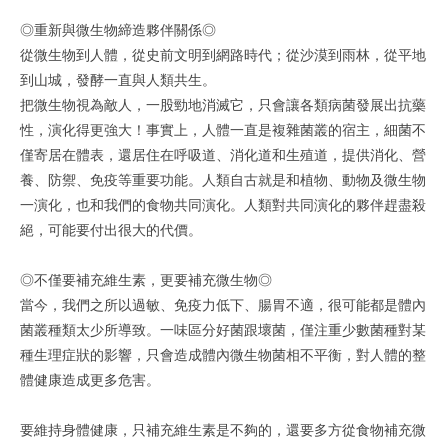
◎重新與微生物締造夥伴關係◎
從微生物到人體，從史前文明到網路時代；從沙漠到雨林，從平地
到山城，發酵一直與人類共生。
把微生物視為敵人，一股勁地消滅它，只會讓各類病菌發展出抗藥
性，演化得更強大！事實上，人體一直是複雜菌叢的宿主，細菌不
僅寄居在體表，還居住在呼吸道、消化道和生殖道，提供消化、營
養、防禦、免疫等重要功能。人類自古就是和植物、動物及微生物
一演化，也和我們的食物共同演化。人類對共同演化的夥伴趕盡殺
絕，可能要付出很大的代價。
◎不僅要補充維生素，更要補充微生物◎
當今，我們之所以過敏、免疫力低下、腸胃不適，很可能都是體內
菌叢種類太少所導致。一味區分好菌跟壞菌，僅注重少數菌種對某
種生理症狀的影響，只會造成體內微生物菌相不平衡，對人體的整
體健康造成更多危害。
要維持身體健康，只補充維生素是不夠的，還要多方從食物補充微