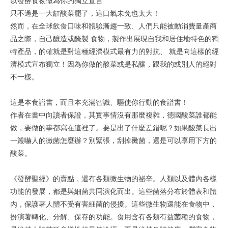
只不過是一大缸酸菜罷了，這口氣未免也太大！
然而，在全球飲食口味和體驗漸趨一致、人們只能被動消費量產商
品之際，自己釀造或醃製 食物，製作出展現自我和居住地特色的獨
特產品，的確就是對這種經濟模式最有力的對抗、 就是向這樣的經
濟模式宣布獨立！因為你做的酸菜或是私釀，跟我的或別人的絕對
不一樣。
這是本食譜書，而且本充滿智識、驅使你行動的食譜書！
作者在書中向讀者保證，其實事情沒有那麼複雜，德國酸菜誰都能
做，要做的事都寫在這裡了。要是出了什麼差錯呢？如果酸菜長出
一叢嚇人的黴菌怎麼辦？別緊張，刮掉黴菌，還是可以享用下方的
酸菜。
《發酵聖經》的賣點，還有各類微生物的祕辛。人類以及體內各樣
功能的發展，都是與細菌共同演化而出。這些菌落分布於體表和體
內，保護著人體不受有害細菌的侵擾。這些微生物還能在食物中，
扮演著轉化、分解、保存的功能。食用含有各類有益菌種的食物，