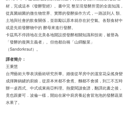
材，完成這本《發酵聖經》。書中完 整呈現發酵所需的全面知識，
從真菌細菌的微生物世界、實際的發酵操作方式，一路談到人 類、
土地與社會的飲食關係，並鼓勵以原本就存在於空氣、各類食材中
或是先前發酵物中的 酵母來進行發酵。
卡茲馬不停蹄地在北美各地開設授發酵相關知識和技術，被譽為
「發酵的復興主義者」。但他都自稱「山鐸酸菜」
（Sandorkraut）。
譯者簡介：
王秉慧
台灣藝術大學表演藝術研究所畢。婚後從琴房中的溫室花朵搖身變
成揮舞鍋鏟的廚娘，從原本米都不會煮、麵都不會揉，到三不五時
辦一桌西式、中式或東南亞料理。熱愛閱讀食譜，翻譯此書之後，
竟也跟麥可．波倫一樣，開始在家中廚房養起會冒泡泡的發酵蔬菜
水果了。