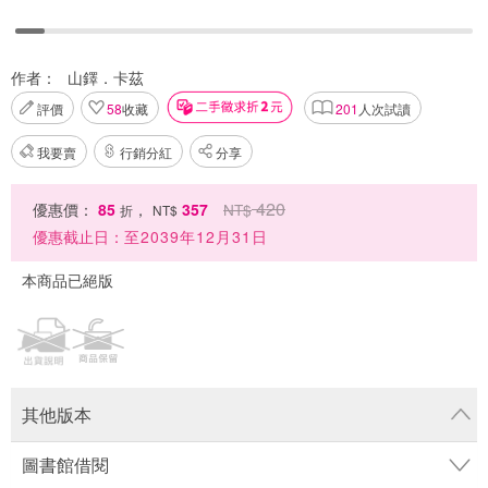
作者：
山鐸．卡茲
評價
58
收藏
201
人次試讀
我要賣
行銷分紅
分享
420
優惠價：
85
，
357
NT$
折
NT$
優惠截止日：
至2039年12月31日
本商品已絕版
其他版本
圖書館借閱