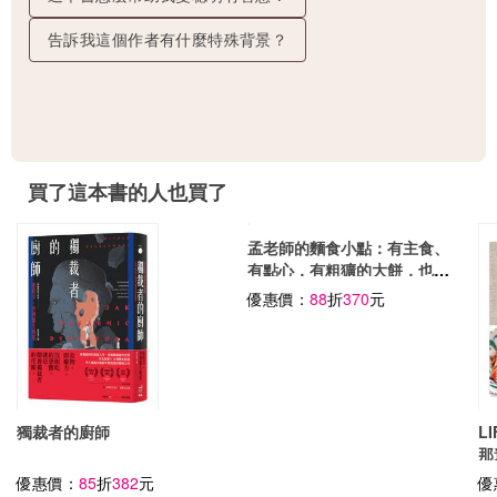
告訴我這個作者有什麼特殊背景？
買了這本書的人也買了
獨裁者的廚師
孟老師的麵食小點：有主食、
L
有點心，有粗獷的大餅，也有
那
細緻的軟餅，甜鹹兼具，美味
優惠價：
85
折
382
元
優惠價：
88
折
370
元
優