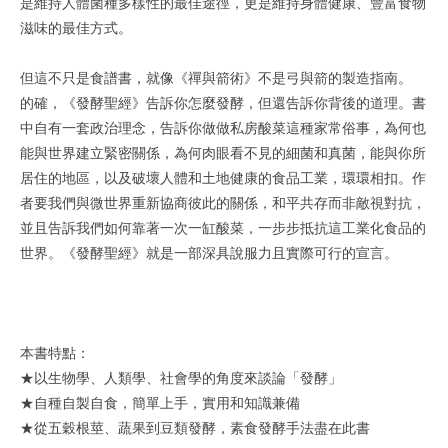
是維持人體菌種多樣性的最佳途徑，更是維持身體健康、豐富食物
滋味的最佳方式。
但這不只是食譜書，就像《禪與箭術》不是弓與箭的製造指南。
的確，《發酵聖經》告訴你怎麼發酵，但還告訴你背後的道理。書
中自有一套政治理念，告訴你做做私房酸菜這種家常俗事，為何也
能與世界建立緊密關係，為何肉眼看不見的細菌和真菌，能與你所
居住的地區，以及破壞人體和土地健康的食品工業，環環相扣。作
者要我們與微世界重新協商彼此的關係，和平共存而非敵視對抗，
並且告訴我們如何靠著一次一缸酸菜，一步步抵抗這工業化食品的
世界。《發酵聖經》就是一部深具說服力且實際可行的宣言。
本書特點：
★以生物學、人類學、社會學的角度來談論「發酵」
★自種自製自食，簡單上手，實用和知識兼備
★從五穀根莖、蔬果到豆類發酵，素食發酵手法盡在此書