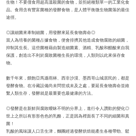
生物！不要僅食用超高溫殺菌的食物，並拒絕種類單一的工業化食
品。食用含有豐富菌種的發酵食物，是人體平衡微生物菌落的最佳
途徑。
◎讓細菌來牽制細菌，用發酵來延長食物壽命◎
當人為培養的菌種占據食物，便會排擠其他造成食物腐敗的細菌，
抑制其生長。這些菌種藉由製造細菌素、酒精、乳酸和醋酸來自我
保護，創造出不利於腐敗菌種生長的環境，人類則以此來保存食
物。
數千年來，餵飽亞馬遜雨林、西非沙漠、墨西哥山城居民的，都是
發酵食物。在冷藏設備尚未問世或未及之處，要延長食物壽命並維
繫人類生存，發酵就是最重要也最健康的方法。
◎發酵是在新鮮與腐敗曖昧不明的分界上，進行令人讚歎的變化◎
世上之所以有形形色色的乳酪，正是因為裡面長了不同的細菌和真
菌！
乳酸的風味讓人口舌生津，麵團經過發酵烘焙能產生各種帶勁、鬆