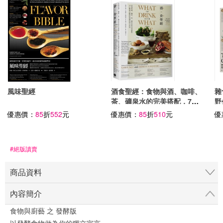
風味聖經
酒食聖經：食物與酒、咖啡、
雜
茶、礦泉水的完美搭配，73
野
位權威主廚與侍酒師的頂尖意
優惠價：
85
折
552
元
優惠價：
85
折
510
元
優
見
#絕版讀賣
商品資料
內容簡介
食物與廚藝 之 發酵版
以發酵食物做為你的獨立宣言