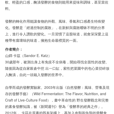
軟、輕盈的口感，醃漬發酵的食物則能用來提味和調味，甚至當佐
料。
發酵的轉化作用能讓食物的外觀、風味、香氣和口感產生特殊變
化。發酵是「經過控制的腐敗」，在新鮮與腐敗曖昧不明的分界
上，進行令人讚歎的變化。一旦習慣了這股味道，就會深深愛上這
種帶有腐壞味的味道，擁抱生命最樸質的一面。
作者簡介：
山鐸‧卡茲（Sandor E. Katz）
30歲那年，被測出身上有免疫不全病毒，開始尋找全面性的改變。
隨後因為從自家榖倉中挖 出一口缸，索性把菜園中的包心菜切碎放
入醃漬，自此一頭栽入發酵的世界中。
自學而成的發酵實驗家。2003年出版《自然發酵：風味、營養及現
存的發酵手藝》（Wild Fermentation: The Flavor, Nutrition, and
Craft of Live-Culture Food），書中革命性的 野生發酵觀念和完整
的素食發酵知識，被《新聞週刊》譽為「發酵界的經典之作」。
2012年， 卡茲在原書的既有架構上，再加入肉類和魚類的發酵食