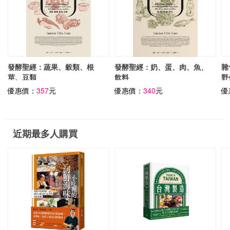
發酵聖經：蔬果、穀類、根
發酵聖經：奶、蛋、肉、魚、
雜
莖、豆類
飲料
野
優惠價：
357
元
優惠價：
340
元
優
近期最多人購買