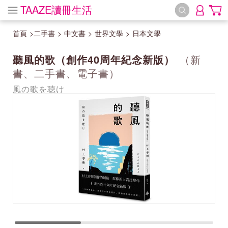
TAAZE讀冊生活
首頁
>
二手書
>
中文書
>
世界文學
>
日本文學
聽風的歌（創作40周年紀念新版）
（新
書、二手書、電子書）
風の歌を聴け