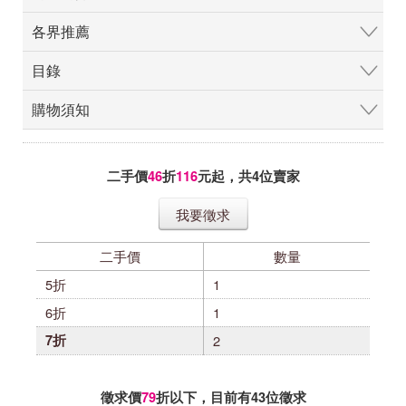
各界推薦
目錄
購物須知
二手價
46
折
116
元起，共
4
位賣家
我要徵求
二手價
數量
5折
1
6折
1
7折
2
徵求價
79
折以下，目前有
43
位徵求