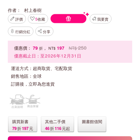
作者：
村上春樹
評價
5
收藏
我要賣
行銷分紅
分享
250
優惠價：
79
，
197
NT$
折
NT$
優惠截止日：
至2026年12月31日
運送方式：
超商取貨、宅配取貨
銷售地區：
全球
訂購後，立即為您進貨
購買新書
其他二手價
圖書館借閱
79
折
197
元
46
折
116
元起