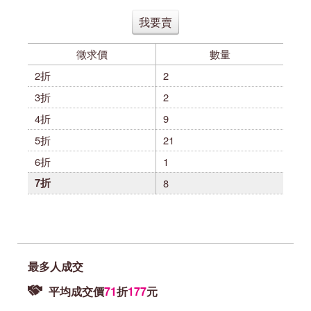
我要賣
徵求價
數量
2折
2
3折
2
4折
9
5折
21
6折
1
7折
8
最多人成交
平均成交價
71
折
177
元