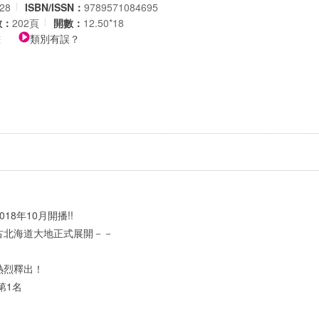
-28
ISBN/ISSN：
9789571084695
數：
202頁
開數：
12.50*18
畫
類別有誤？
8年10月開播!!
古北海道大地正式展開－－
熱烈釋出！
第1名