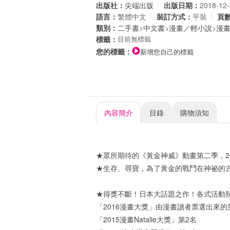
出版社：
尖端出版
出版日期：
2018-12
語言：
繁體中文
裝訂方式：
平裝
頁
類別：
二手書
>
中文書
>
漫畫／輕小說
>
漫
標籤：
目前無標籤
您的標籤：
新增您自己的標籤
內容簡介
目錄
購物須知
★眾所期待的《黃金神威》動畫第二季，201
★生存、尋寶，為了黃金的戰鬥在神祕的
★得獎不斷！日本大話題之作！各式活動
「2016漫畫大獎」由漫畫讀者票選出來的
「2015漫畫Natalie大獎」第2名