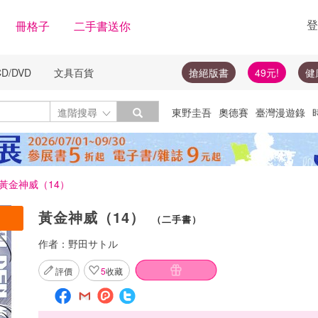
登
冊格子
二手書送你
CD/DVD
文具百貨
搶絕版書
49元!
健
Toggle Dropdown
進階搜尋
東野圭吾
奧德賽
臺灣漫遊錄
絕版書
圓神
楓樹林
李登輝
隨
投資
黃金神威（14）
黃金神威（14）
（二手書）
作者：
野田サトル
評價
5
收藏