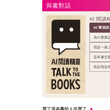
與書對話
AI 閱
AI 幫我
為什麼應
我是一個
這本書怎
告訴我這
買了這本書的人也買了