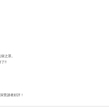
監獄之眾。
了!!
」，深受讀者好評！