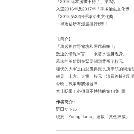
「2016 這本漫畫不得了」第2名
入選2016年及2017年「手塚治虫文化獎」
「2018 第22回手塚治虫文化獎」
一舉攻佔所有漫畫排行榜!!!!
【簡介】
「務必抓住野篦坊和阿席莉帕!!」
叛逆的情報軍官……乘著水雷艇現身。
幕末的英雄則在緊要關頭背叛了杉元。
埋伏的大軍是由惡鬼典獄長所率領的網走
鶴見、土方、犬童、杉元！演員終於都到齊
今晚，戰爭即將爆發!!!
禁止眨眼！必須目不轉睛的第14集!!!!!!
作者簡介：
野田サトル
現於「Young Jump」連載「黃金神威