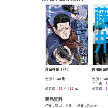
黃金神威（24）
路邊的藤
定價：
140
元
定價：
140
二手書：
9
優惠價：
88
折
123
元
優惠價：
8
商品資料
作者：
野田サトル
譯者：
賴思宇