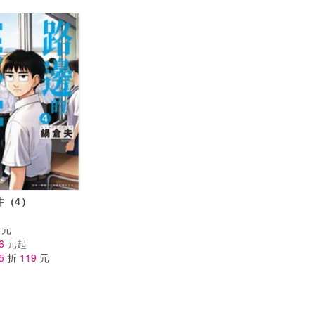
井（4）
元
6
元起
5
折
119
元