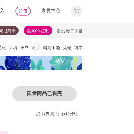
入
會員中心
康很簡單
最高6%紅利
我要賣二手書
時報
大塊
東立
角川
鳴鳥不飛
尖端
繪本
他們去
天下
唯紅花綻放
神經可塑性
選讀
理財
布克獎
失智症
失智
文學獎
比爾蓋茲
限量商品已售完
我要賣
行銷分紅