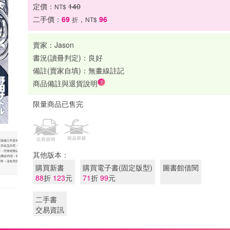
定價：
140
NT$
二手價：
69
，
96
折
NT$
賣家：
Jason
書況(讀冊判定)：
良好
備註(賣家自填)：
無畫線註記
商品備註與退貨說明
限量商品已售完
其他版本：
購買新書
購買電子書(固定版型)
圖書館借閱
88
折
123
元
71
折
99
元
二手書
交易資訊