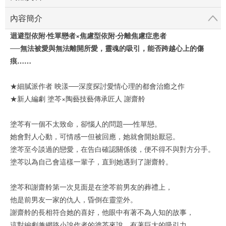
內容簡介
迴避型依附‧性單戀者×焦慮型依附‧分離焦慮症患者
──無法被愛與無法離開所愛，靈魂的吸引，能否跨越心上的傷
痕……
★細膩派作者 映漾──深度探討愛情心理的都會治癒之作
★新人編劇 塗芩×陶藝技藝傳承匠人 謝齋舲
塗芩有一個不太致命，卻惱人的問題──性單戀。
她會對人心動，可情感一但被回應，她就會開始厭惡。
塗芩至今談過的戀愛，在告白確認關係後，便不得不與對方分手。
塗芩以為自己會這樣一輩子，直到她遇到了謝齋舲。
塗芩和謝齋舲第一次見面是在塗芩前男友的葬禮上，
他是前男友一家的仇人，昏倒在靈堂外。
謝齋舲的長相符合她的喜好，他眼中有著不為人知的故事，
這對編劇兼網路小說作者的塗芩來說，有著巨大的吸引力，