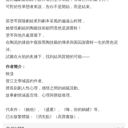
可對於性單戀者來說，告白不是開始，而是結束。
當塗芩跟隨劇組來到劇本采風的偏遠山村裡，
她發現劇組的陶藝技術顧問竟然是謝齋舲！
塗芩與他共處屋簷下，
在陶泥的揉捻中窺探黑陶技藝的傳承與困囚謝齋舲一生的黑色泥
淖。
試圖在火焰的炙煉下，找到結局質變的可能——
作者簡介：
映漾
晉江文學城簽約作者。
擅長刻劃人性心理，感情之間的細膩流動。
故事劇情涵蓋言情、心理與懸疑推理。
代表作：《她他》、《盛夏》、《嗨，你的鍋鏟》等。
已出版繁體版：《消失點》（高寶書版）。