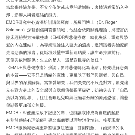
當悲傷伴隨創傷、不安全依附或未竟的遺憾時，哀悼過程常陷入停
滯，影響人與愛連結的能力。
EMDR研究中心資深培訓講師羅傑．所羅門博士（Dr. Roger
Solomon）深耕創傷與哀傷領域，他結合依附關係理論，將豐富的
臨床經驗與方法彙整成《EMDR與悲傷療癒：轉化失落，重建與摯
愛的內在連結》，為專業理論注入巨大的溫柔，邀請讀者與治療師
走進悲傷的深處，從斷垣殘壁中重新連結愛，讓生命持續前行。
悲傷與依附關係：失去的是人，還是對世界的信任？
《EMDR與悲傷療癒》強調，要將悲傷轉化為連結，得先理解悲傷
的本質——它不只是情緒的宣洩，更反映了我們與逝者、與自己、
與世界的深層關係。當摯愛離去，我們失去的不只是對方，原先建
立在對方身上的安全感與自我價值都跟著破碎，彷彿失去了「自己
所以為的世界」，往往會喚起兒時與照顧者分離的原始恐懼，讓悲
傷顯得更加孤立無援。
EMDR：即使無法放下記憶的痛，也能讓哀悼成為自癒的起點
有別於傳統心理治療引導悲傷個案以理智消化情緒、接受現實，
EMDR眼動減敏與重新整理療法透過「雙側刺激」（如規律的眼
動、輕敲或聲音），治療師陪伴個案重新梳理記憶，將尖銳與痛苦