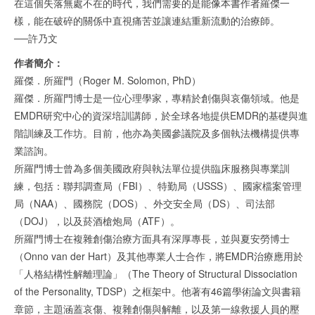
在這個失落無處不在的時代，我們需要的是能像本書作者羅傑一
樣，能在破碎的關係中直視痛苦並讓連結重新流動的治療師。
──許乃文
作者簡介：
羅傑．所羅門（Roger M. Solomon, PhD）
羅傑．所羅門博士是一位心理學家，專精於創傷與哀傷領域。他是
EMDR研究中心的資深培訓講師，於全球各地提供EMDR的基礎與進
階訓練及工作坊。目前，他亦為美國參議院及多個執法機構提供專
業諮詢。
所羅門博士曾為多個美國政府與執法單位提供臨床服務與專業訓
練，包括：聯邦調查局（FBI）、特勤局（USSS）、國家檔案管理
局（NAA）、國務院（DOS）、外交安全局（DS）、司法部
（DOJ），以及菸酒槍炮局（ATF）。
所羅門博士在複雜創傷治療方面具有深厚專長，並與夏安勞博士
（Onno van der Hart）及其他專業人士合作，將EMDR治療應用於
「人格結構性解離理論」（The Theory of Structural Dissociation
of the Personality, TDSP）之框架中。他著有46篇學術論文與書籍
章節，主題涵蓋哀傷、複雜創傷與解離，以及第一線救援人員的壓