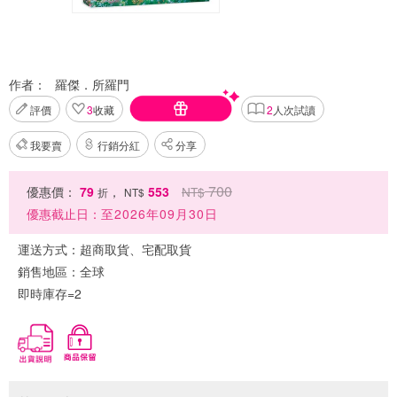
作者：
羅傑．所羅門
評價
3
收藏
2
人次試讀
我要賣
行銷分紅
分享
700
優惠價：
79
，
553
NT$
折
NT$
優惠截止日：
至2026年09月30日
運送方式：
超商取貨、宅配取貨
銷售地區：
全球
即時庫存=2