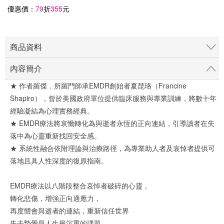
「隱」
優惠價：
79
折
355
元
商品資料
內容簡介
★ 作者羅傑．所羅門師承EMDR創始者夏琵珞（Francine
Shapiro），曾於美國政府單位提供臨床服務與專業訓練，將數十年
經驗凝結為心理實務經典。
★ EMDR療法將哀慟轉化為與逝者永恆的正向連結，引導讀者在失
落中為心靈重新找回安全感。
★ 系統性融合依附理論與治療路徑，為專業助人者及哀悼者提供可
落地且具人性深度的復原指南。
EMDR療法以八階段整合哀悼者破碎的心靈，
轉化悲傷，增強正向適應力，
再度體會與逝者的連結，重新信任世界
失去摯愛是人生最沉重的課題。