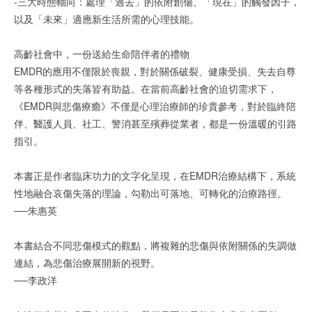
-三大時態軸向：處理「過去」的依附創傷、「現在」的觸發因子，
以及「未來」適應新生活所需的心理技能。
高齡社會中，一份送給生命陪伴者的禮物
EMDR的應用不僅限於喪親，對於關係破裂、健康受損、失去自尊
等各種形式的失落皆有助益。在當前高齡社會的迫切需求下，
《EMDR與悲傷療癒》不僅是心理治療師的珍貴參考，對於臨終陪
伴、醫護人員、社工、警消甚至殯葬從業者，都是一份溫暖的引路
指引。
本書正是作者臨床功力的文字化呈現，在EMDR治療結構下，系統
性地融合哀傷失落的理論，勾勒出可落地、可轉化的治療路徑。
──朱惠英
本書結合不同悲傷模式的觀點，將複雜的悲傷與依附關係的失調做
連結，為悲傷治療展開新的視野。
──李政洋