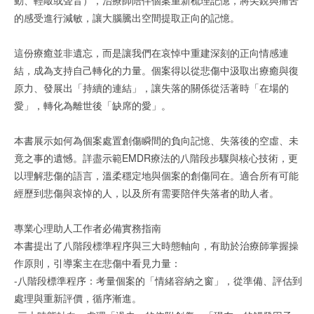
的感受進行減敏，讓大腦騰出空間提取正向的記憶。
這份療癒並非遺忘，而是讓我們在哀悼中重建深刻的正向情感連
結，成為支持自己轉化的力量。個案得以從悲傷中汲取出療癒與復
原力、發展出「持續的連結」，讓失落的關係從活著時「在場的
愛」，轉化為離世後「缺席的愛」。
本書展示如何為個案處置創傷瞬間的負向記憶、失落後的空虛、未
竟之事的遺憾。詳盡示範EMDR療法的八階段步驟與核心技術，更
以理解悲傷的語言，溫柔穩定地與個案的創傷同在。適合所有可能
經歷到悲傷與哀悼的人，以及所有需要陪伴失落者的助人者。
專業心理助人工作者必備實務指南
本書提出了八階段標準程序與三大時態軸向，有助於治療師掌握操
作原則，引導案主在悲傷中看見力量：
-八階段標準程序：考量個案的「情緒容納之窗」，從準備、評估到
處理與重新評價，循序漸進。