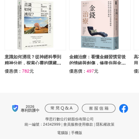
意識如何湧現？從神經科學到
金錢治療：看懂金錢習慣背後
高
精神分析，探索心靈的隱藏泉
的情緒與創傷，修復你與金錢
用
源
的關係
優惠價：
782
元
優惠價：
497
元
優
2026
專利防護中
學思行數位行銷股份有限公司
統一編號：24342999
|
會員服務使用條款
|
隱私權政策
電腦版
|
手機版