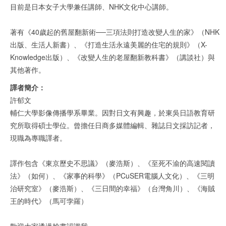
目前是日本女子大學兼任講師、NHK文化中心講師。
著有《40歲起的舊屋翻新術──三項法則打造改變人生的家》（NHK
出版、生活人新書）、《打造生活永遠美麗的住宅的規則》（X-
Knowledge出版）、《改變人生的老屋翻新教科書》（講談社）與
其他著作。
譯者簡介：
許郁文
輔仁大學影像傳播學系畢業。因對日文有興趣，於東吳日語教育研
究所取得碩士學位。曾擔任日商多媒體編輯、雜誌日文採訪記者，
現職為專職譯者。
譯作包含《東京歷史不思議》（麥浩斯）、《至死不渝的高速閱讀
法》（如何）、《家事的科學》（PCuSER電腦人文化）、《三明
治研究室》（麥浩斯）、《三日間的幸福》（台灣角川）、《海賊
王的時代》（馬可孛羅）
歡迎大家透過臉書認識我。