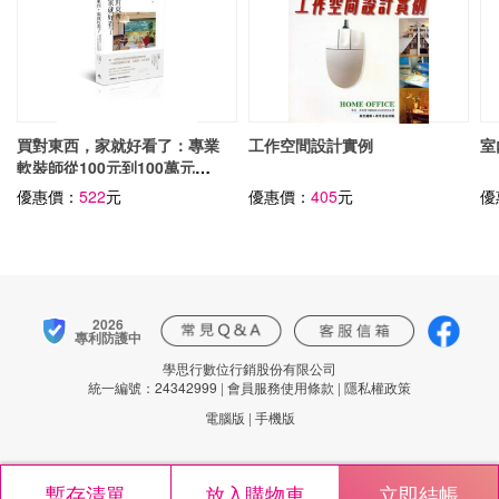
買對東西，家就好看了：專業
工作空間設計實例
室
軟裝師從100元到100萬元的
居家採購指南
優惠價：
522
元
優惠價：
405
元
優
2026
專利防護中
學思行數位行銷股份有限公司
統一編號：24342999
|
會員服務使用條款
|
隱私權政策
電腦版
|
手機版
暫存清單
放入購物車
立即結帳