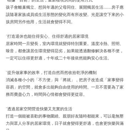
孩子會離巢獨立、想與年邁的父母同住、展開獨居生活……房子應
該隨著家族成員或生活形態的變化而有所改變。光是讓空下來的小
孩房間另作他用，生活就會變得不同。
˙打造退休也能住得安心、住得舒適的居家環境
居家時間一旦變長，室內環境就變得特別重要。溫度冷熱、照明、
噪音，都會讓居住環境變得惡劣，如果能透過翻修解決各種不便，
一定可以住得更舒適，十年或二十年後依然能夠安心生活。
˙提升做家事的效率，打造自然而然收拾乾淨的機制
消滅各種小小的「不方便」與「將就」，把房子改造成「家事變得
容易」的空間，就會多出能夠自由使用的時間。一旦不需要為了家
務而費盡心力，時間與心情都會變得更從容。
˙透過居家空間營造快樂又充實的生活
打造一個能被喜歡的事物圍繞、親朋好友隨時都能來，可以毫無壓
力與眾人分享的居家環境，日子就會變得更舒適，也會更快樂與滿