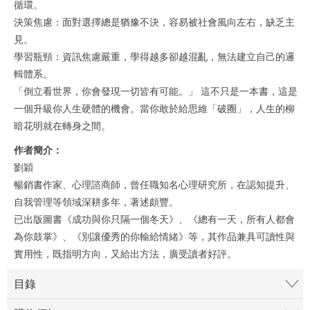
循環。
決策焦慮：面對選擇總是猶豫不決，容易被社會風向左右，缺乏主
見。
學習瓶頸：資訊焦慮嚴重，學得越多卻越混亂，無法建立自己的邏
輯體系。
「倒立看世界，你會發現一切皆有可能。」 這不只是一本書，這是
一個升級你人生硬體的機會。當你敢於給思維「破圈」，人生的柳
暗花明就在轉身之間。
作者簡介：
劉穎
暢銷書作家、心理諮商師，曾任職知名心理研究所，在認知提升、
自我管理等領域深耕多年，著述頗豐。
已出版圖書《成功與你只隔一個冬天》、《總有一天，所有人都會
為你鼓掌》、《別讓優秀的你輸給情緒》等，其作品兼具可讀性與
實用性，既指明方向，又給出方法，廣受讀者好評。
目錄