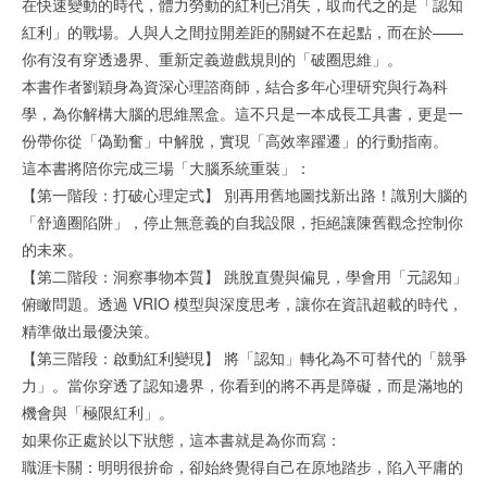
在快速變動的時代，體力勞動的紅利已消失，取而代之的是「認知
紅利」的戰場。人與人之間拉開差距的關鍵不在起點，而在於——
你有沒有穿透邊界、重新定義遊戲規則的「破圈思維」。
本書作者劉穎身為資深心理諮商師，結合多年心理研究與行為科
學，為你解構大腦的思維黑盒。這不只是一本成長工具書，更是一
份帶你從「偽勤奮」中解脫，實現「高效率躍遷」的行動指南。
這本書將陪你完成三場「大腦系統重裝」：
【第一階段：打破心理定式】 別再用舊地圖找新出路！識別大腦的
「舒適圈陷阱」，停止無意義的自我設限，拒絕讓陳舊觀念控制你
的未來。
【第二階段：洞察事物本質】 跳脫直覺與偏見，學會用「元認知」
俯瞰問題。透過 VRIO 模型與深度思考，讓你在資訊超載的時代，
精準做出最優決策。
【第三階段：啟動紅利變現】 將「認知」轉化為不可替代的「競爭
力」。當你穿透了認知邊界，你看到的將不再是障礙，而是滿地的
機會與「極限紅利」。
如果你正處於以下狀態，這本書就是為你而寫：
職涯卡關：明明很拚命，卻始終覺得自己在原地踏步，陷入平庸的