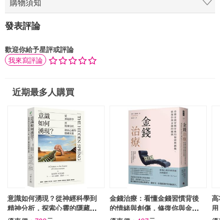
購物須知
發表評論
歡迎你給予星評或評論
我來寫評論
近期最多人購買
意識如何湧現？從神經科學到
金錢治療：看懂金錢習慣背後
高
精神分析，探索心靈的隱藏泉
的情緒與創傷，修復你與金錢
用
源
的關係