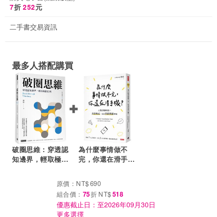
7
折
252
元
二手書交易資訊
最多人搭配購買
破圈思維：穿透認
為什麼事情做不
知邊界，輕取極限
完，你還在滑手
紅利
機？：心理諮商師
教你，改善拖延，
原價：
NT$
690
先從照顧情緒開始
組合價：
75
折
NT$
518
優惠截止日：至
2026年09月30日
更多選擇