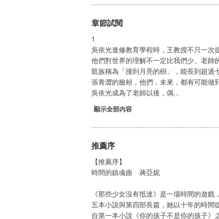
章節試閱
1
吳依光進修教育學程時，王教授不只一次
他們對世界的理解不一定比我們少。老師
凱族稱為「撞到月亮的樹」，能長到超過
張青澀的臉頰，他們，未來，都有可能做
吳依光成為了老師以後，偶...
顯示全部內容
推薦序
【推薦序】
時間的鎮魂曲 蔣亞妮
《那些少女沒有抵達》是一場時間的遊戲
五本小說與第四部長篇，她以十年的時間
自第一本小說《你的孩子不是你的孩子》