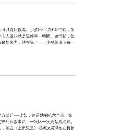
師可以為所欲為。小孩出生得比我們晚，但
年樹人說的就是這件事：時間。台灣杉，魯
就是想像力，站在講台上，注視著底下每一
方談起──比如，這是她的第六本書、第
的技巧與敘事法，一次比一次更紮實純熟。
法，她在《上流兒童》裡初次展現她在長篇