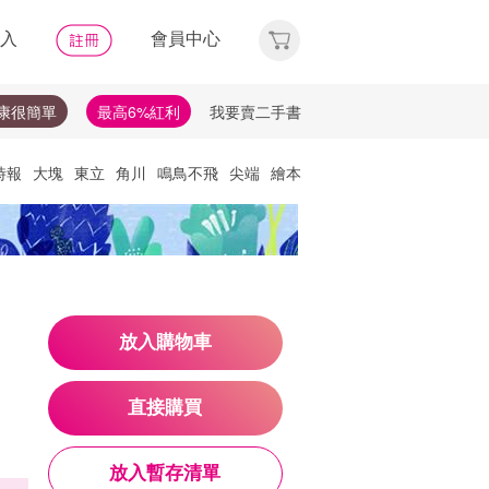
入
會員中心
康很簡單
最高6%紅利
我要賣二手書
時報
大塊
東立
角川
鳴鳥不飛
尖端
繪本
他們去
天下
唯紅花綻放
神經可塑性
選讀
理財
布克獎
失智症
失智
文學獎
比爾蓋茲
放入購物車
直接購買
放入暫存清單