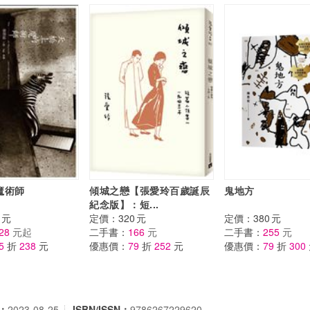
魔術師
傾城之戀【張愛玲百歲誕辰
鬼地方
紀念版】：短...
元
定價：
320
元
定價：
380
元
28
元起
二手書：
166
元
二手書：
255
元
5
折
238
元
優惠價：
79
折
252
元
優惠價：
79
折
300
：
2023-08-25
ISBN/ISSN：
9786267229620