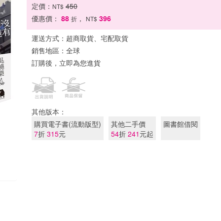
定價：
450
NT$
優惠價：
88
，
396
折
NT$
運送方式：
超商取貨、宅配取貨
銷售地區：
全球
訂購後，立即為您進貨
其他版本：
購買電子書(流動版型)
其他二手價
圖書館借閱
7
折
315
元
54
折
241
元起