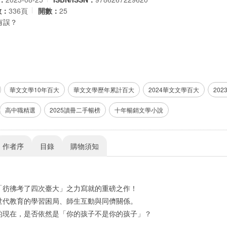
數：
336頁
開數：
25
有誤？
華文文學10年百大
華文文學歷年累計百大
2024華文文學百大
20
高中職精選
2025讀冊二手暢榜
十年暢銷文學小說
作者序
目錄
購物須知
「彷彿考了四次臺大」之力寫就的重磅之作！
世代教育的學習困局、師生互動與同儕關係。
的現在，是否依然是「你的孩子不是你的孩子」？