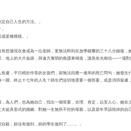
決定自己人生的方法。」
？」
活成某種模樣。」
沒有想過現在會成為一位老師，更無法料到在放學鐘響的三十八分鐘後，
眾、地上的大片血跡，與遠方漸弱的救護車鳴笛，讓吳依光相信──一場對
入焦慮，平日精於作答的女孩們，卻無法回應一連串的死亡問句：她發生
身一躍、終止十七年的人生？師生們迫切地需要一個答案，或是消弭疑慮
因，為人們，也為她自己，找出一個答案，合理、肯定，以安人心。她在
丈夫徒具形式的婚姻、對她一生無所不控的母親，以及當年早該毀掉的自
想自殺，妳沒有做到，妳的學生做到了……。」
。」