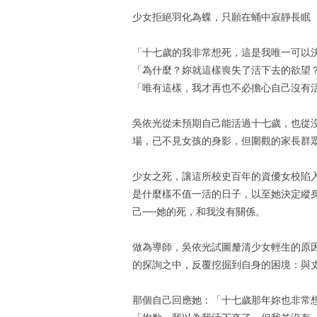
少女拒絕羽化為蝶，只願在蛹中寂靜長眠
「十七歲的我非常想死，這是我唯一可以
「為什麼？妳就這樣喪失了活下去的欲望
「唯有這樣，我才再也不必擔心自己沒有
吳依光從未預期自己能活過十七歲，也從
場，已不見女孩的身影，但圍觀的家長群
少女之死，讓這所校史百年的資優女校陷
是什麼樣不值一活的日子，以至她決定縱
己──她的死，和我沒有關係。
做為導師，吳依光試圖釐清少女輕生的原
的探詢之中，反覆挖掘到自身的困境：與
那個自己回應她：「十七歲那年妳也非常
「抱歉。我以為我活下來了。但我並沒有