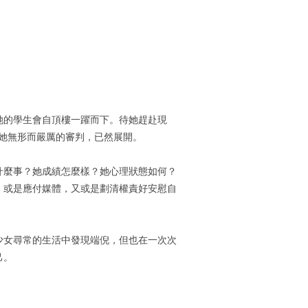
她的學生會自頂樓一躍而下。待她趕赴現
她無形而嚴厲的審判，已然展開。
什麼事？她成績怎麼樣？她心理狀態如何？
，或是應付媒體，又或是劃清權責好安慰自
少女尋常的生活中發現端倪，但也在一次次
己。