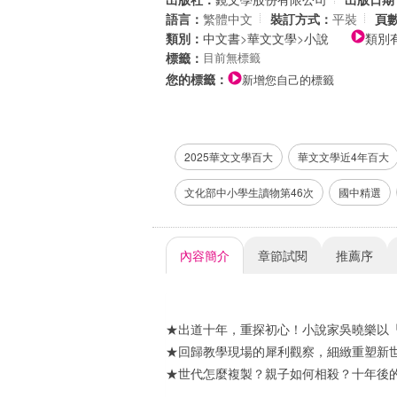
語言：
繁體中文
裝訂方式：
平裝
頁
類別：
中文書
>
華文文學
>
小說
類別
標籤：
目前無標籤
您的標籤：
新增您自己的標籤
2025華文文學百大
華文文學近4年百大
文化部中小學生讀物第46次
國中精選
內容簡介
章節試閱
推薦序
★出道十年，重探初心！小說家吳曉樂以
★回歸教學現場的犀利觀察，細緻重塑新
★世代怎麼複製？親子如何相殺？十年後