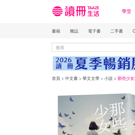
學堂
書籍
雜誌
電子書
二手書
首頁
>
中文書
>
華文文學
>
小說
>
那些少女