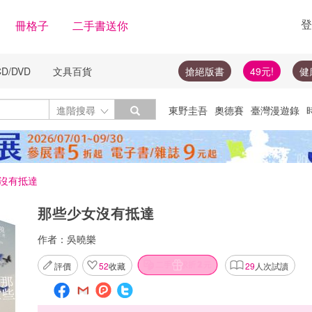
登
冊格子
二手書送你
CD/DVD
文具百貨
搶絕版書
49元!
健
Toggle Dropdown
進階搜尋
東野圭吾
奧德賽
臺灣漫遊錄
絕版書
圓神
楓樹林
李登輝
隨
投資
沒有抵達
那些少女沒有抵達
作者：
吳曉樂
評價
52
收藏
29
人次試讀