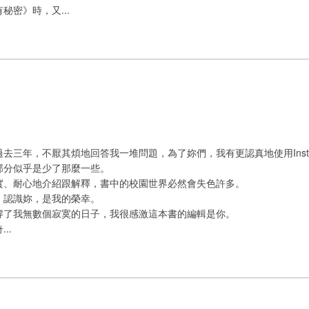
密》時，又...
去三年，不厭其煩地回答我一堆問題，為了妳們，我有更認真地使用Inst
部分似乎是少了那麼一些。
實、耐心地介紹跟解釋，書中的校園世界必然會失色許多。
，認識妳，是我的榮幸。
撐了我無數個寂寞的日子，我很感激這本書的編輯是你。
..