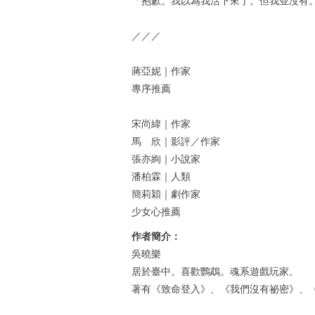
／／／
蔣亞妮｜作家
專序推薦
宋尚緯｜作家
馬 欣｜影評／作家
張亦絢｜小說家
潘柏霖｜人類
簡莉穎｜劇作家
少女心推薦
作者簡介：
吳曉樂
居於臺中。喜歡鸚鵡。魂系遊戲玩家。
著有《致命登入》、《我們沒有祕密》、