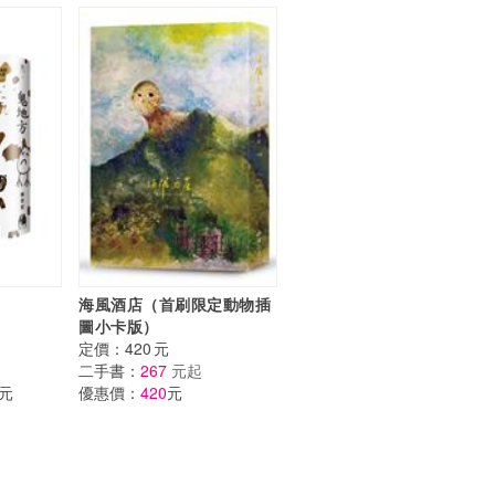
海風酒店（首刷限定動物插
圖小卡版）
定價：
420
元
二手書：
267
元起
元
優惠價：
420
元