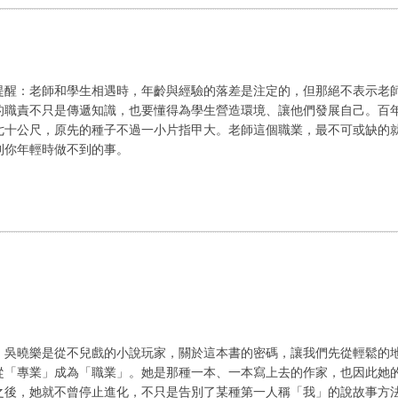
提醒：老師和學生相遇時，年齡與經驗的落差是注定的，但那絕不表示老
的職責不只是傳遞知識，也要懂得為學生營造環境、讓他們發展自己。百
七十公尺，原先的種子不過一小片指甲大。老師這個職業，最不可或缺的
到你年輕時做不到的事。
，吳曉樂是從不兒戲的小說玩家，關於這本書的密碼，讓我們先從輕鬆的地
從「專業」成為「職業」。她是那種一本、一本寫上去的作家，也因此她
之後，她就不曾停止進化，不只是告別了某種第一人稱「我」的說故事方