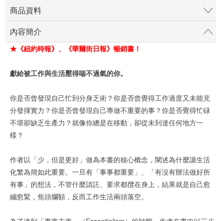
商品資料
內容簡介
★《紐約時報》、《華爾街日報》暢銷書！
獻給被工作與生活壓得喘不過氣的你。
你是否曾發現自己忙到分身乏術？你是否曾覺得工作過度又未能充
分發揮實力？你是否曾發現自己專做不重要的事？你是否覺得忙碌
不堪卻缺乏生產力？就像你總是在移動，卻從未到達任何地方一
樣？
作者以「少，但是更好」做為本書的核心概念，闡述為什麼讓生活
化繁為簡如此重要。一旦有「事事都重要」、「有沒有辦法做好所
有事」的想法，不管什麼請託、要求都攬在身上，結果就是自己愈
繃愈緊，焦頭爛額，反而工作生活兩頭落空。
為了達到「專準主義」（Essentialism）的狀態，作者在書中以三步