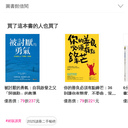
圖書館借閱
買了這本書的人也買了
被討厭的勇氣：自我啟發之父
你的善良必須有點鋒芒：36
6
「阿德勒」的教導
則讓你有態度、不委曲，深諳
書
世故卻不世故的世道智慧
優惠價：
79
折
237
元
優惠價：
79
折
221
元
優
#絕版讀賣
2025讀冊二手暢榜