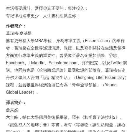
生活需要設計。選擇你真正要的，專注投入；
有紀律地追求更少，人生勝利組就是你！
作者簡介：
葛瑞格‧麥基昂
擁有史丹福大學MBA學位，身為專準主義（Essentialism）的奉行
者，葛瑞格在全世界巡迴演講、教授，以及寫作關於在生活及領導
方面實行專準主義的重要性。曾受邀至著名企業如蘋果、谷歌、
Facebook、LinkedIn、Salesforce.com、賽門鐵克，以及Twitter演
講。他同時也是《哈佛商業評論》最受歡迎的部落客。葛瑞格在史
丹佛大學與人合開「設計精簡生活」（Designing Life, Essentially）
課程，並曾獲世界經濟論壇任命為「青年全球領袖」（Young
Global Leader）。
譯者簡介：
詹采妮
六年級，輔仁大學應用美術系畢業。譯有《和尚賣了法拉利2》、
《靛藍成人的地球手冊》等書，著有《零雜物：讓生活輕盈，讓心
更自由》一書。嚮往清爽無負擔的極簡生活，現為自由工作者。個