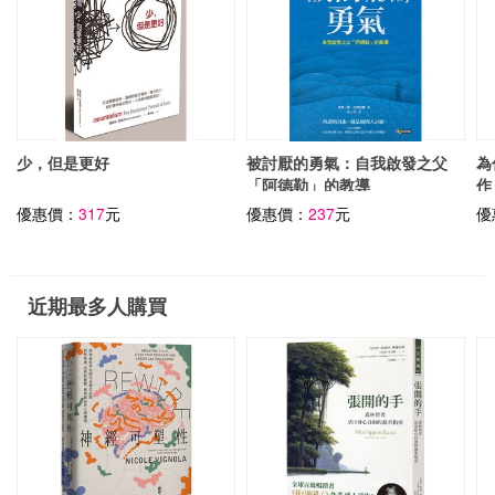
少，但是更好
被討厭的勇氣：自我啟發之父
為
「阿德勒」的教導
作
優惠價：
317
元
優惠價：
237
元
優
近期最多人購買