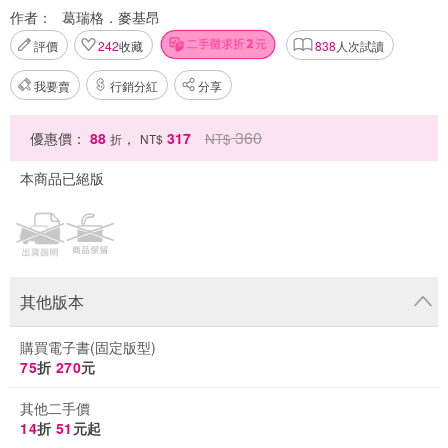
作者：
葛瑞格．麥基昂
評價
242
收藏
838
人次試讀
我要賣
行銷分紅
分享
360
優惠價：
88
，
317
NT$
折
NT$
本商品已絕版
其他版本
購買電子書(固定版型)
75
折
270
元
其他二手價
14
折
51
元起