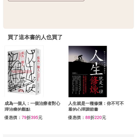
買了這本書的人也買了
成為一個人：一個治療者對心
人生就是一種修煉：你不可不
理治療的觀點
看的心理調節書
優惠價：
79
折
395
元
優惠價：
88
折
220
元