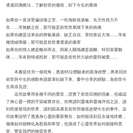
透過回溯療法，了解前世的傷痕，卸下今生的重擔
如果你一直深受偏頭痛之苦、一吃海鮮就過敏、先天性視力不
良……等無解之疾，那可能是前世所累積下來的病痛
如果你總是沒來由的脾氣暴躁、缺乏自信、害怕靠近大海……等各
種情緒障礙，那可能是前世遭遇過的傷害
如果你的情人總是離你而去、與家人關係總是疏離、特別喜愛貓
咪……等各類情感投射，那可能是前世所欠缺的愛與被愛……
本書提供另一個視角，透過85位體驗者的親身經歷，將來回於
前世與今生的感動奇蹟親筆紀錄下來。書中分享的經驗，為前世今
生再添見證。
這些故事用各種不同的聲音，證實了前世回溯的現象，也確認
了身心靈一體的宇宙確實存在。你將讀到靈魂和靈魂伴侶之說、讀
到死後發現的世界、讀到因為遇見前世而徹底改變今生的事件。這
些故事說明了透過身心靈的重新整合，如何能深刻且永遠地痊癒，
傷痛如何能轉化為慰藉和希望，也描述了心靈世界如何能隨時貫
穿、豐富我們的物質世界。