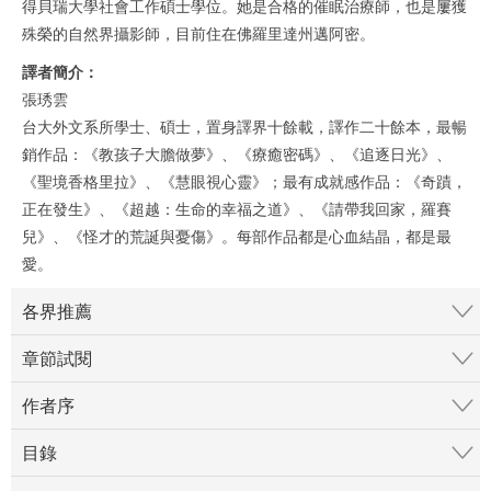
得貝瑞大學社會工作碩士學位。她是合格的催眠治療師，也是屢獲
殊榮的自然界攝影師，目前住在佛羅里達州邁阿密。
譯者簡介：
張琇雲
台大外文系所學士、碩士，置身譯界十餘載，譯作二十餘本，最暢
銷作品：《教孩子大膽做夢》、《療癒密碼》、《追逐日光》、
《聖境香格里拉》、《慧眼視心靈》；最有成就感作品：《奇蹟，
正在發生》、《超越：生命的幸福之道》、《請帶我回家，羅賽
兒》、《怪才的荒誕與憂傷》。每部作品都是心血結晶，都是最
愛。
各界推薦
章節試閱
作者序
目錄