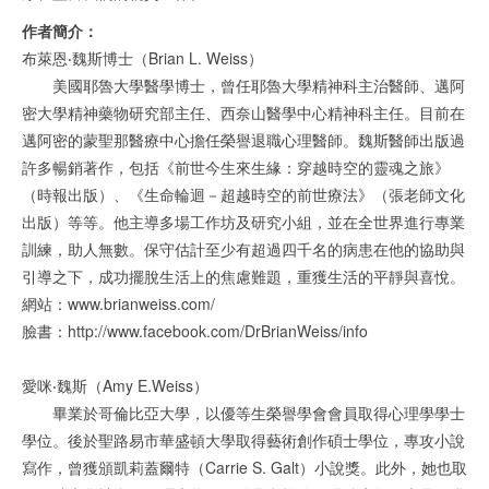
作者簡介：
布萊恩‧魏斯博士（Brian L. Weiss）
美國耶魯大學醫學博士，曾任耶魯大學精神科主治醫師、邁阿
密大學精神藥物研究部主任、西奈山醫學中心精神科主任。目前在
邁阿密的蒙聖那醫療中心擔任榮譽退職心理醫師。魏斯醫師出版過
許多暢銷著作，包括《前世今生來生緣：穿越時空的靈魂之旅》
（時報出版）、《生命輪迴－超越時空的前世療法》（張老師文化
出版）等等。他主導多場工作坊及研究小組，並在全世界進行專業
訓練，助人無數。保守估計至少有超過四千名的病患在他的協助與
引導之下，成功擺脫生活上的焦慮難題，重獲生活的平靜與喜悅。
網站：www.brianweiss.com/
臉書：http://www.facebook.com/DrBrianWeiss/info
愛咪‧魏斯（Amy E.Weiss）
畢業於哥倫比亞大學，以優等生榮譽學會會員取得心理學學士
學位。後於聖路易市華盛頓大學取得藝術創作碩士學位，專攻小說
寫作，曾獲頒凱莉蓋爾特（Carrie S. Galt）小說獎。此外，她也取