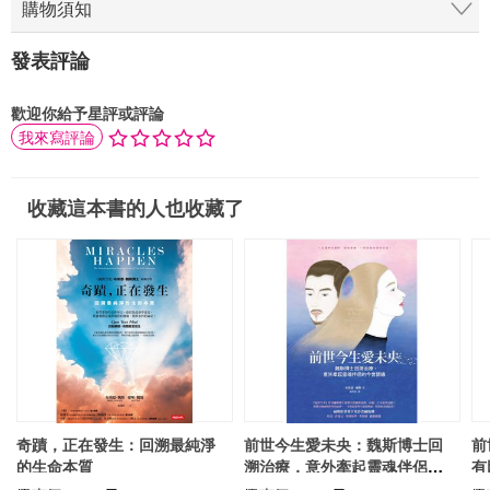
購物須知
發表評論
歡迎你給予星評或評論
我來寫評論
收藏這本書的人也收藏了
奇蹟，正在發生：回溯最純淨
前世今生愛未央：魏斯博士回
前
的生命本質
溯治療，意外牽起靈魂伴侶的
有
今世情緣
由