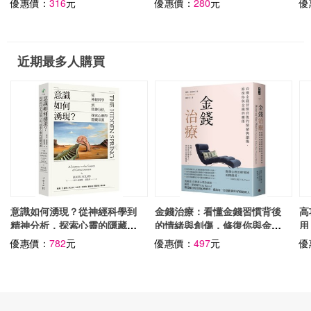
優惠價：
316
元
優惠價：
280
元
優
回
案
紀
近期最多人購買
意識如何湧現？從神經科學到
金錢治療：看懂金錢習慣背後
高
精神分析，探索心靈的隱藏泉
的情緒與創傷，修復你與金錢
用
源
的關係
優惠價：
782
元
優惠價：
497
元
優