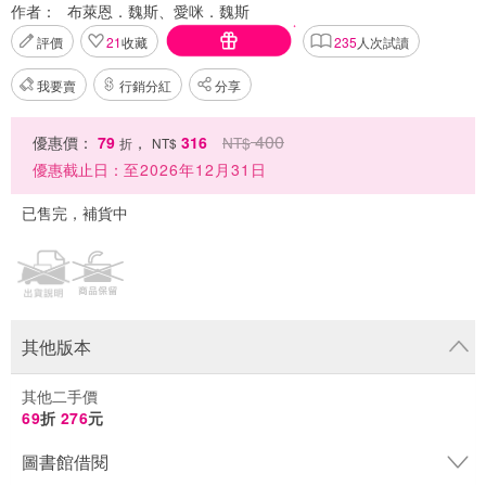
作者：
布萊恩．魏斯、愛咪．魏斯
評價
21
收藏
235
人次試讀
我要賣
行銷分紅
分享
400
優惠價：
79
，
316
NT$
折
NT$
優惠截止日：
至2026年12月31日
已售完，補貨中
其他版本
其他二手價
69
折
276
元
圖書館借閱