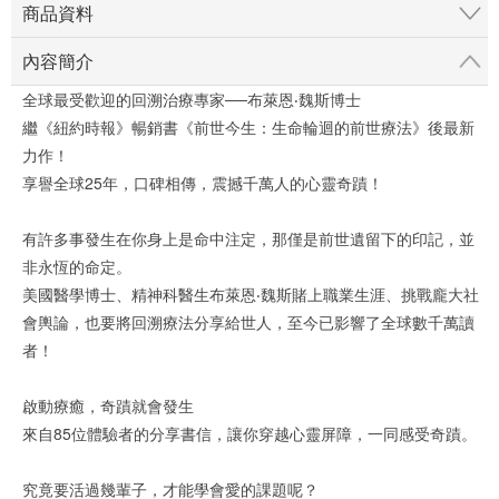
商品資料
內容簡介
全球最受歡迎的回溯治療專家──布萊恩‧魏斯博士
繼《紐約時報》暢銷書《前世今生：生命輪迴的前世療法》後最新
力作！
享譽全球25年，口碑相傳，震撼千萬人的心靈奇蹟！
有許多事發生在你身上是命中注定，那僅是前世遺留下的印記，並
非永恆的命定。
美國醫學博士、精神科醫生布萊恩‧魏斯賭上職業生涯、挑戰龐大社
會輿論，也要將回溯療法分享給世人，至今已影響了全球數千萬讀
者！
啟動療癒，奇蹟就會發生
來自85位體驗者的分享書信，讓你穿越心靈屏障，一同感受奇蹟。
究竟要活過幾輩子，才能學會愛的課題呢？