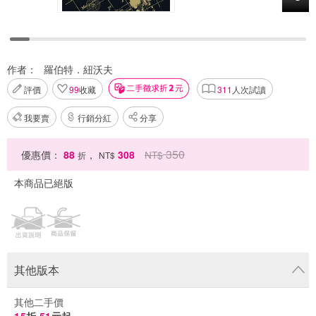
作者：
羅伯特．紐沃夫
評價
99
收藏
311
人次試讀
我要賣
行銷分紅
分享
350
優惠價：
88
，
308
NT$
折
NT$
本商品已絕版
其他版本
其他二手價
15
折
51
元起