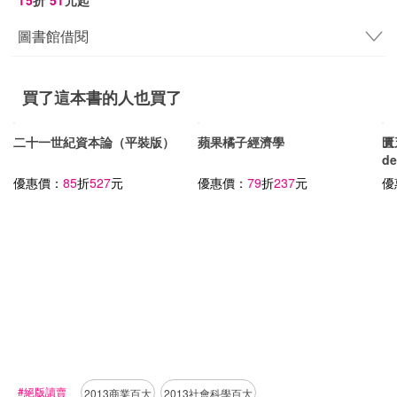
圖書館借閱
買了這本書的人也買了
二十一世紀資本論（平裝版）
匱
d
時
優惠價：
85
折
527
元
優
蘋果橘子經濟學
優惠價：
79
折
237
元
#絕版讀賣
2013商業百大
2013社會科學百大