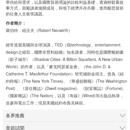
學供給與需求，以及國際貿易理論的比較利益基礎，透過輕鬆看故
事方式，鼓勵讀者拋開成見，與地下經濟共存共榮，進而醒思當前
的社會人文衝突議題。
作者簡介：
羅伯特．紐沃夫（Robert Neuwirth）
經常巡迴美國與全球演講，TED（指technology、entertainment、
design之縮寫，國際非營利組織）知名講者，同時也是國際暢銷書
《影子城市》（Shadow Cities: A Billion Squatters, A New Urban
World）的作者，以及「麥克阿瑟基金會」（the John D. &
Catherine T. MacArthur Foundation）研究補助金得主。曾為《紐
約時報》(The New York Times)、《華盛頓郵報》(The Washington
Post) 、《居住雜誌》(Dwell magazine)、《財富雜誌》(Fortune)、
《國家雜誌》(The Nation)，以及《有線》(Wired)等出版品執筆，
並參與電台工作；現居美國紐約布魯克林區。
各界推薦
章節試閱