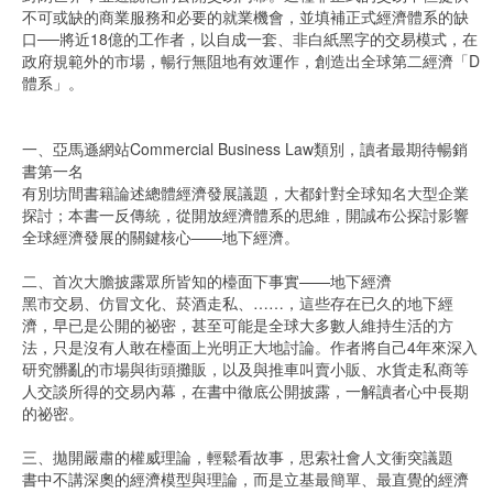
不可或缺的商業服務和必要的就業機會，並填補正式經濟體系的缺
口──將近18億的工作者，以自成一套、非白紙黑字的交易模式，在
政府規範外的市場，暢行無阻地有效運作，創造出全球第二經濟「D
體系」。
一、亞馬遜網站Commercial Business Law類別，讀者最期待暢銷
書第一名
有別坊間書籍論述總體經濟發展議題，大都針對全球知名大型企業
探討；本書一反傳統，從開放經濟體系的思維，開誠布公探討影響
全球經濟發展的關鍵核心——地下經濟。
二、首次大膽披露眾所皆知的檯面下事實——地下經濟
黑市交易、仿冒文化、菸酒走私、……，這些存在已久的地下經
濟，早已是公開的祕密，甚至可能是全球大多數人維持生活的方
法，只是沒有人敢在檯面上光明正大地討論。作者將自己4年來深入
研究髒亂的市場與街頭攤販，以及與推車叫賣小販、水貨走私商等
人交談所得的交易內幕，在書中徹底公開披露，一解讀者心中長期
的祕密。
三、拋開嚴肅的權威理論，輕鬆看故事，思索社會人文衝突議題
書中不講深奧的經濟模型與理論，而是立基最簡單、最直覺的經濟