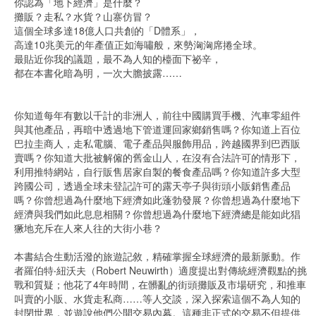
你認為「地下經濟」是什麼？
攤販？走私？水貨？山寨仿冒？
這個全球多達18億人口共創的「D體系」，
高達10兆美元的年產值正如海嘯般，來勢洶洶席捲全球。
最貼近你我的議題，最不為人知的檯面下祕辛，
都在本書化暗為明，一次大膽披露……
你知道每年有數以千計的非洲人，前往中國購買手機、汽車零組件
與其他產品，再暗中透過地下管道運回家鄉銷售嗎？你知道上百位
巴拉圭商人，走私電腦、電子產品與服飾用品，跨越國界到巴西販
賣嗎？你知道大批被解僱的舊金山人，在沒有合法許可的情形下，
利用推特網站，自行販售居家自製的餐食產品嗎？你知道許多大型
跨國公司，透過全球未登記許可的露天亭子與街頭小販銷售產品
嗎？你曾想過為什麼地下經濟如此蓬勃發展？你曾想過為什麼地下
經濟與我們如此息息相關？你曾想過為什麼地下經濟總是能如此猖
獗地充斥在人來人往的大街小巷？
本書結合生動活潑的旅遊記敘，精確掌握全球經濟的最新脈動。作
者羅伯特‧紐沃夫（Robert Neuwirth）適度提出對傳統經濟觀點的挑
戰和質疑；他花了4年時間，在髒亂的街頭攤販及市場研究，和推車
叫賣的小販、水貨走私商……等人交談，深入探索這個不為人知的
封閉世界，並遊說他們公開交易內幕。這種非正式的交易不但提供