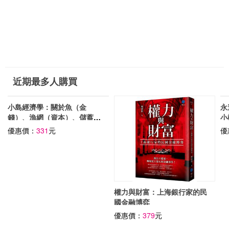
近期最多人購買
小島經濟學：關於魚（金
永
錢）、漁網（資本）、儲蓄及
小
借貸的經濟寓言 【插畫圖解
奇
優惠價：
331
元
優
珍藏版】
權力與財富：上海銀行家的民
國金融博弈
優惠價：
379
元