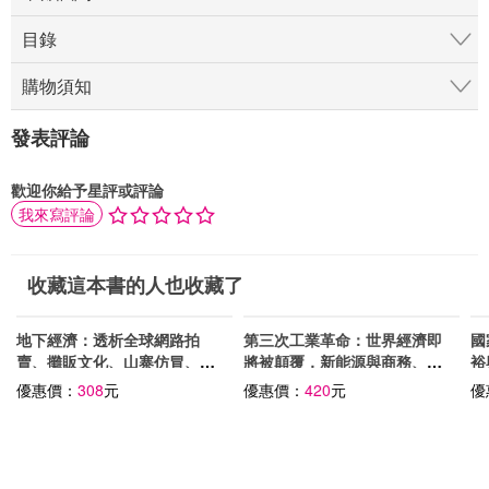
目錄
購物須知
發表評論
歡迎你給予星評或評論
我來寫評論
收藏這本書的人也收藏了
地下經濟：透析全球網路拍
第三次工業革命：世界經濟即
國
賣、攤販文化、山寨仿冒、水
將被顛覆，新能源與商務、政
裕
貨走私、盜版猖獗的金錢帝國
治、教育的全面革命
優惠價：
308
元
優惠價：
420
元
優