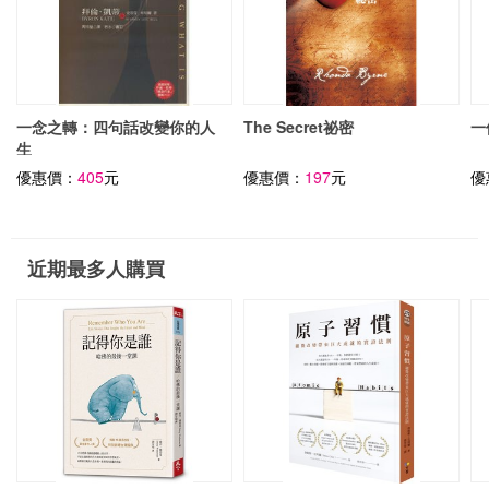
一念之轉：四句話改變你的人
The Secret祕密
一
生
優惠價：
405
元
優惠價：
197
元
優
近期最多人購買