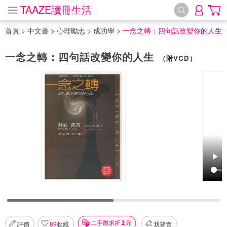
TAAZE讀冊生活
首頁
>
中文書
>
心理勵志
>
成功學
>
一念之轉：四句話改變你的人生
一念之轉：四句話改變你的人生
（附VCD）
評價
89
收藏
我要賣