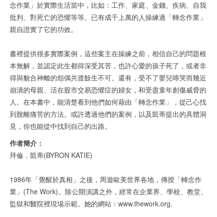
念作業」於實際生活當中，比如：工作、家庭、金錢、疾病、自我
批判、對死亡的恐懼等等。已有成千上萬的人操練過「轉念作業」
親自證實了它的功效。
書裡提供很多實際案例，這些案主在操練之前，相信自己的問題根
本無解，並認定此生都得深受其苦，也許心愛的孩子死了，或者非
得與貌合神離的怨偶共渡餘生不可。還有，受不了嬰兒啼哭而幾近
崩潰的母親、活在股市交易恐懼症的婦女，和受盡童年創傷威脅的
人。在本書中，能清楚看到他們如何藉由「轉念作業」，從己心找
到脫離痛苦的方法。或許透過他們的案例，以及凱蒂提出的具體洞
見，你也能從中找到自己的出路。
作者簡介：
拜倫．凱蒂(BYRON KATIE)
1986年「覺醒於真相」之後，周遊歐美世界各地，傳授「轉念作
業」(The Work)。除公開演講之外，經常在企業界、學校、教堂、
監獄和醫院裡現場示範。她的網站：www.thework.org.