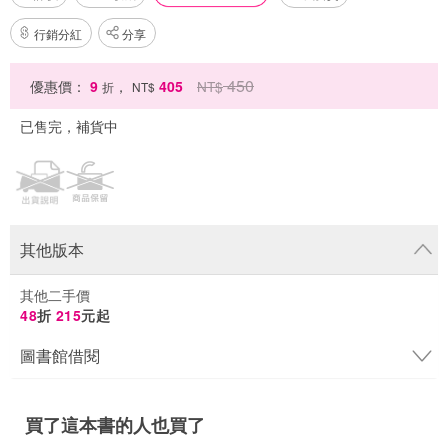
行銷分紅
分享
450
優惠價：
9
，
405
NT$
折
NT$
已售完，補貨中
其他版本
其他二手價
48
折
215
元起
圖書館借閱
買了這本書的人也買了