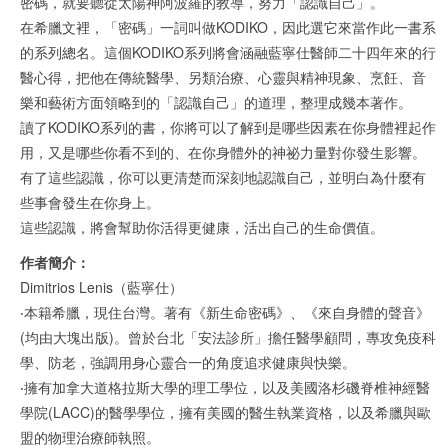
密碼，就要聽從太陽神阿波羅的教導，努力「認識自己」。
在希臘文裡，「密碼」一詞叫做KODIKO，因此選它來當作此一書系
的系列總名。這個KODIKO系列將會涵融藍寧仕醫師二十四年來的行
醫心得，把他在傳統醫學、另類治療、心靈與精神現象、烹飪、音
樂和藝術方面領略到的「認識自己」的道理，整理成幾本著作。
讀了KODIKO系列的書，你將可以了解到是哪些因素在你身體裡起作
用，又是哪些你看不到的、在你身體外的神祕力量對你發生影響。
有了這些認識，你可以更清楚而深刻地認識自己，並明白為什麼有
些事會發生在你身上。
這些認識，將會幫助你活得更健康，活出自己的生命價值。
作者簡介：
Dimitrios Lenis（藍寧仕）
‧本籍希臘，現住台灣。著有《新生命密碼》、《來自身體的聲音》
(均由大塊出版)。曾於台北「安法診所」擔任醫學顧問，專攻免疫科
學、防老，強調用身心靈合一的角度追求健康與快樂。
‧擁有加拿大道格拉斯大學的理工學位，以及美國洛杉磯脊椎神經醫
學院(LACC)的醫學學位，擁有美國的醫生執業資格，以及希臘與歐
盟的物理治療師執照。