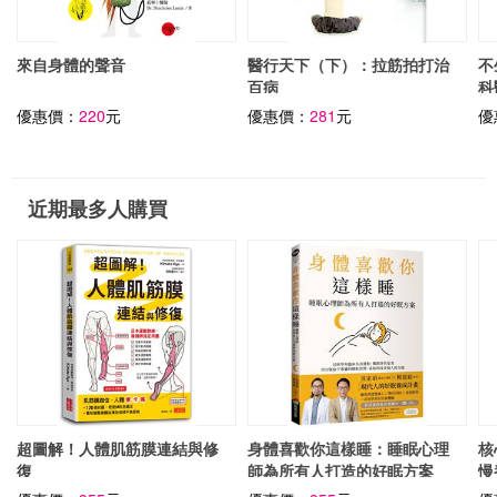
來自身體的聲音
醫行天下（下）：拉筋拍打治
不
百病
科
優惠價：
220
元
優惠價：
281
元
優
近期最多人購買
超圖解！人體肌筋膜連結與修
身體喜歡你這樣睡：睡眠心理
核
復
師為所有人打造的好眠方案
慢
疼