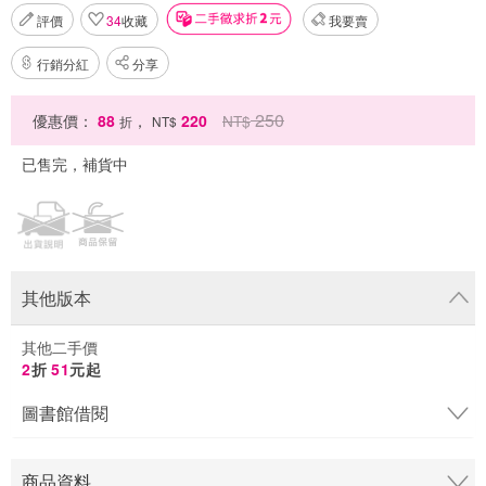
評價
34
收藏
我要賣
行銷分紅
分享
250
優惠價：
88
，
220
NT$
折
NT$
已售完，補貨中
其他版本
其他二手價
2
折
51
元起
圖書館借閱
商品資料