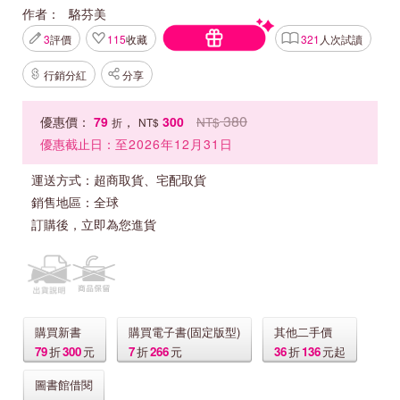
作者：
駱芬美
3
評價
115
收藏
321
人次試讀
行銷分紅
分享
380
優惠價：
79
，
300
NT$
折
NT$
優惠截止日：
至2026年12月31日
運送方式：
超商取貨、宅配取貨
銷售地區：
全球
訂購後，立即為您進貨
購買新書
購買電子書(固定版型)
其他二手價
79
折
300
元
7
折
266
元
36
折
136
元起
圖書館借閱