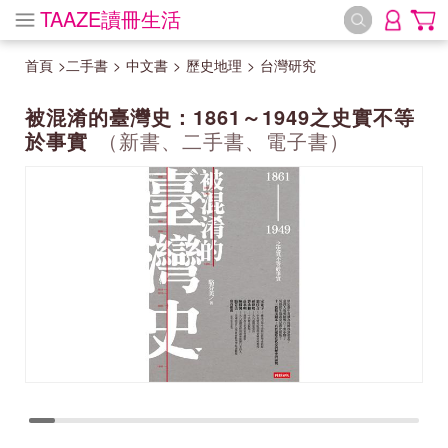
TAAZE讀冊生活
首頁
>
二手書
>
中文書
>
歷史地理
>
台灣研究
被混淆的臺灣史：1861～1949之史實不等
於事實
（新書、二手書、電子書）