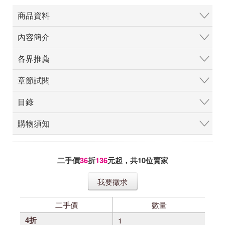
商品資料
內容簡介
各界推薦
章節試閱
目錄
購物須知
二手價
36
折
136
元起，共
10
位賣家
我要徵求
二手價
數量
4折
1