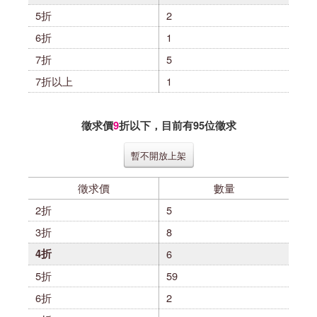
5折
2
6折
1
7折
5
7折以上
1
徵求價
9
折以下，目前有
95
位徵求
暫不開放上架
徵求價
數量
2折
5
3折
8
4折
6
5折
59
6折
2