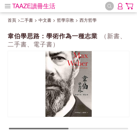
TAAZE讀冊生活
首頁
>
二手書
>
中文書
>
哲學宗教
>
西方哲學
韋伯學思路：學術作為一種志業
（新書、
二手書、電子書）