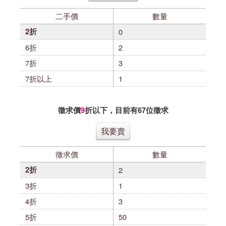
二手價
數量
2折
0
6折
2
7折
3
7折以上
1
徵求價
9
折以下，目前有
67
位徵求
我要賣
徵求價
數量
2折
2
3折
1
4折
3
5折
50