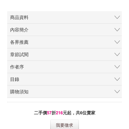
商品資料
內容簡介
各界推薦
章節試閱
作者序
目錄
購物須知
二手價
57
折
216
元起，共
6
位賣家
我要徵求