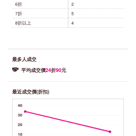
6折
2
7折
5
8折以上
4
最多人成交
平均成交價
24
折
90
元
最近成交價(折扣)