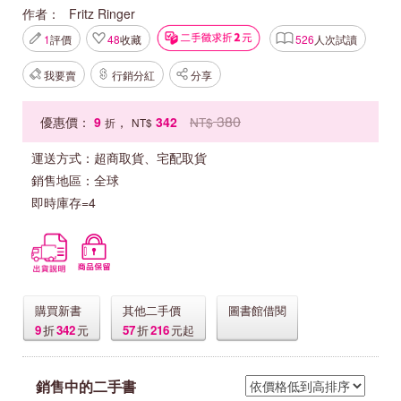
作者：
Fritz Ringer
1
評價
48
收藏
526
人次試讀
我要賣
行銷分紅
分享
380
優惠價：
9
，
342
NT$
折
NT$
運送方式：
超商取貨、宅配取貨
銷售地區：
全球
即時庫存=4
購買新書
其他二手價
圖書館借閱
9
折
342
元
57
折
216
元起
銷售中的二手書