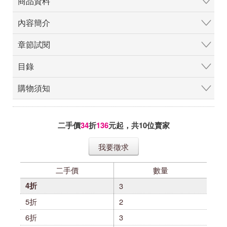
商品資料
內容簡介
章節試閱
目錄
購物須知
二手價
34
折
136
元起，共
10
位賣家
我要徵求
二手價
數量
4折
3
5折
2
6折
3