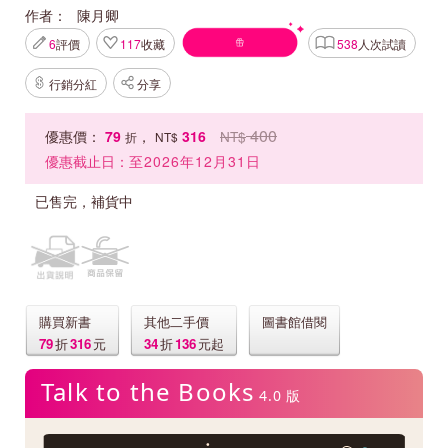
作者：
陳月卿
6
評價
117
收藏
538
人次試讀
行銷分紅
分享
400
優惠價：
79
，
316
NT$
折
NT$
優惠截止日：
至2026年12月31日
已售完，補貨中
購買新書
其他二手價
圖書館借閱
79
折
316
元
34
折
136
元起
Talk to the Books
4.0 版