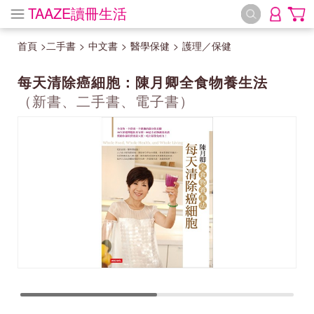
TAAZE讀冊生活
首頁
>
二手書
>
中文書
>
醫學保健
>
護理／保健
每天清除癌細胞：陳月卿全食物養生法
（新書、二手書、電子書）