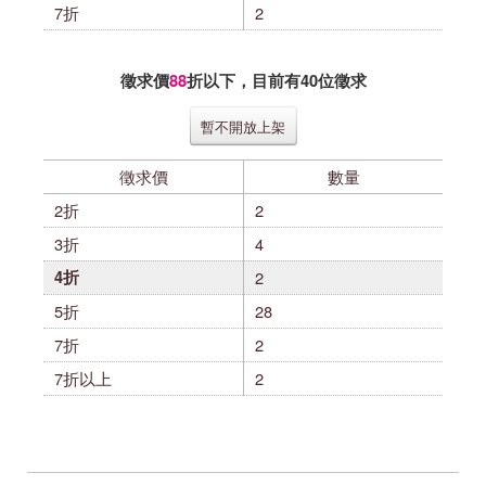
7折
2
徵求價
88
折以下，目前有
40
位徵求
暫不開放上架
徵求價
數量
2折
2
3折
4
4折
2
5折
28
7折
2
7折以上
2