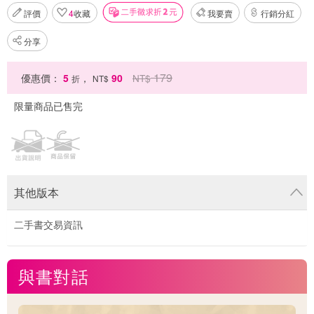
評價
4
收藏
我要賣
行銷分紅
分享
179
優惠價：
5
，
90
NT$
折
NT$
限量商品已售完
其他版本
二手書交易資訊
與書對話