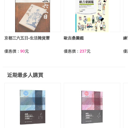
京都三六五日-生活雜貨曆
歐吉桑圖鑑
練
優惠價：
90
元
優惠價：
237
元
優
近期最多人購買