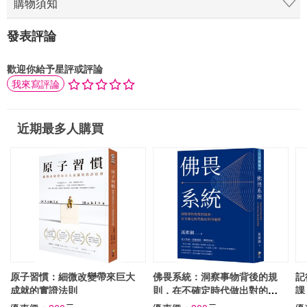
購物須知
發表評論
歡迎你給予星評或評論
我來寫評論
近期最多人購買
原子習慣：細微改變帶來巨大
佛畏系統：洞察事物背後的規
記
成就的實證法則
則，在不確定時代做出對的選
課
擇