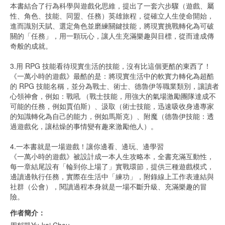
本書結合了行為科學與遊戲化思維，提出了一套六步驟（遊戲、屬
性、角色、技能、同盟、任務）英雄旅程，從確立人生使命開始，
進而識別天賦、選定角色並磨練關鍵技能，將現實挑戰轉化為可破
關的「任務」，用一顆玩心，讓人生充滿樂趣與目標，從而達成傳
奇般的成就。
3.用 RPG 技能看待現實生活的技能，沒有比這個更酷的東西了！
《一萬小時的遊戲》最酷的是：將現實生活中的軟實力轉化為超酷
的 RPG 技能名稱，並分為戰士、術士、德魯伊等職業類別，讓讀者
心領神會，例如：戰吼 （戰士技能，用強大的氣場激勵團隊達成不
可能的任務，例如賈伯斯）、汲取（術士技能，迅速吸收身邊專家
的知識轉化為自己的能力，例如馬斯克）、附魔（德魯伊技能：透
過遊戲化，讓枯燥的事情變有趣來激勵他人）。
4.一本書就是一場遊戲！讓你邊看、邊玩、邊學習
《一萬小時的遊戲》被設計成一本人生攻略本，全書充滿互動性，
每一章結尾設有「輪到你上場了」實戰環節，提供三種遊戲模式，
邊讀邊執行任務，實際在生活中「練功」，附錄線上工作表連結與
社群（公會），閱讀過程本身就是一場不斷升級、充滿樂趣的冒
險。
作者簡介：
周郁凱Yu-kai Chou