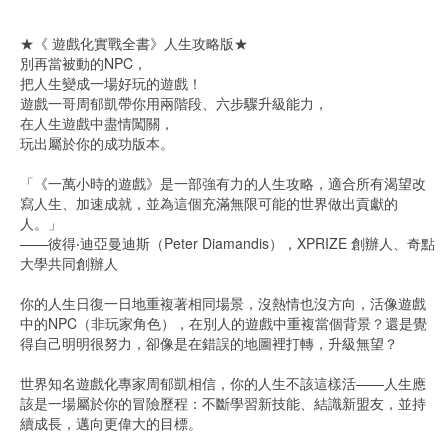
★《 遊戲化實戰全書》人生攻略版★
別再當被動的NPC，
把人生變成一場好玩的遊戲！
遊戲一哥周郁凱帶你用兩階段、六步驟升級能力，
在人生遊戲中盡情闖關，
玩出屬於你的成功版本。
「《一萬小時的遊戲》是一部強有力的人生攻略，適合所有渴望改
寫人生、加速成就，並為這個充滿無限可能的世界做出貢獻的
人。」
——彼得‧迪亞曼迪斯（Peter Diamandis），XPRIZE 創辦人、奇點
大學共同創辦人
你的人生日復一日地重複著相同場景，沒熱情也沒方向，活像遊戲
中的NPC（非玩家角色），在別人的遊戲中重複當個背景？還是覺
得自己明明很努力，卻像是在錯誤的地圖裡打轉，升級無望？
世界知名遊戲化專家周郁凱相信，你的人生不該這樣活——人生應
該是一場屬於你的冒險歷程：不斷學習新技能、結識新盟友，並持
續成長，邁向更偉大的目標。