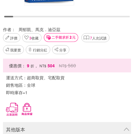
作者：
周郁凱、馬克．迪亞茲
評價
3
收藏
7
人次試讀
我要賣
行銷分紅
分享
560
優惠價：
9
，
504
NT$
折
NT$
運送方式：
超商取貨、宅配取貨
銷售地區：
全球
即時庫存=1
其他版本