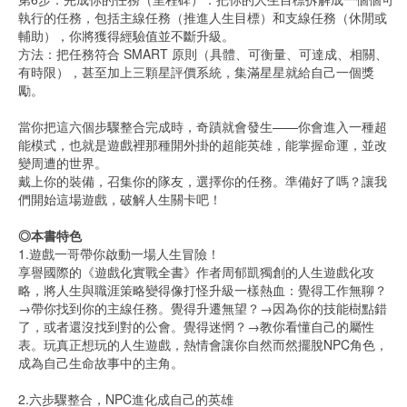
執行的任務，包括主線任務（推進人生目標）和支線任務（休閒或
輔助），你將獲得經驗值並不斷升級。
方法：把任務符合 SMART 原則（具體、可衡量、可達成、相關、
有時限），甚至加上三顆星評價系統，集滿星星就給自己一個獎
勵。
當你把這六個步驟整合完成時，奇蹟就會發生——你會進入一種超
能模式，也就是遊戲裡那種開外掛的超能英雄，能掌握命運，並改
變周遭的世界。
戴上你的裝備，召集你的隊友，選擇你的任務。準備好了嗎？讓我
們開始這場遊戲，破解人生關卡吧！
◎本書特色
1.遊戲一哥帶你啟動一場人生冒險！
享譽國際的《遊戲化實戰全書》作者周郁凱獨創的人生遊戲化攻
略，將人生與職涯策略變得像打怪升級一樣熱血：覺得工作無聊？
→帶你找到你的主線任務。覺得升遷無望？→因為你的技能樹點錯
了，或者還沒找到對的公會。覺得迷惘？→教你看懂自己的屬性
表。玩真正想玩的人生遊戲，熱情會讓你自然而然擺脫NPC角色，
成為自己生命故事中的主角。
2.六步驟整合，NPC進化成自己的英雄