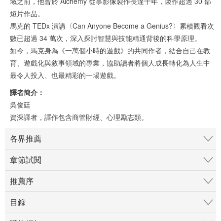
域之前，他曾於 Alchemy 從事影像製作長達十年，製作超過 30 部
短片作品。
馬克的 TEDx 演講〈Can Anyone Become a Genius?〉累積觀看次
數已超過 34 萬次，深入探討智慧與技能精通背後的科學原理。
如今，馬克身為《一萬個小時的遊戲》的共同作者，結合自己在教
育、遊戲化與敘事領域的專業，協助讀者將個人成長轉化為人生中
最令人投入、也最精彩的一場遊戲。
譯者簡介：
吳俊廷
資深譯者，譯作包含商管財經、心理勵志類。
各界推薦
章節試閱
推薦序
目錄