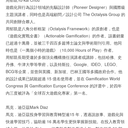
遊戲化與行為設計領域的先驅設計師（Pioneer Designer）與國際級
主題演講者，同時也是高端顧問／設計公司 The Octalysis Group 的
共同創辦合夥人。
周郁凱是八角分析框架（Octalysis Framework）的原創者，也是
《遊戲化實戰全書》（Actionable Gamification）的作者。該書銷量
已超過十萬冊，並被三千四百多篇博士論文與學術期刊引用。他同
時也是《一萬個小時的遊戲》（10,000 Hours of Play）作者。
周郁凱長期受邀於多個頂尖機構擔任演講者或講師，包括哈佛、史
丹佛、牛津大學等學府，以及特斯拉、Google、IDEO、LEGO、
BCG等企業，並曾與英國、新加坡、巴林王國等多國政府合作。他
的設計成果已賦能超過 15 億名使用者，並在 Gamification World
Congress 與 Gamification Europe Conference 的評選中，於四年
內三度被評為「全球百大遊戲化專家」第一名。
馬克．迪亞茲Mark Diaz
馬克．迪亞茲投身學習與教育轉型逾15 年，透過說故事、遊戲化與
快速學習技巧，協助逾 16 萬名學生更快掌握新技能。在投入教育領