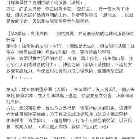
目標和屬性？更別待錯了伺服器（環境）。
方法：許多人痛苦工作是因為卡在 「交易區」，做一份只為了賺
錢、但與天賦和熱情無關的工作。作者帶你尋找 「超能區」，也就
是你的使命、天賦和技能完美重疊的甜蜜點。
【第2階段：自我成長——開始實戰，在這個殘酷的地球伺服器練功
升等！】
第4步：強化你的技能（本領）：屬性是天生的，但技能可以練！就
像在《暗黑破壞神》裡點技能樹一樣，要有策略的學習。
方法：練習現實生活裡的本領： 衝鋒（戰士技能，指主動出擊、接
近陌生人創造機會的能力）、神聖之盾（聖騎士系技能，不論對方
多麼有說服力、即使運用社會壓力或心理戰術，也能夠堅定說
「不」）……
第5步：建立你的盟友圈（人脈）：在遊戲裡，沒人會笨到一個人去
單挑 團隊副本，在人生和職場上也是，你需要建立公會、小隊和尋
找導師。
方法：想認識強者，首先你自己得是一個值得結盟的對象。這裡有
六大能量屬性要修練：①正直②真誠③樂觀④自信⑤主動⑥堅持，
接著採用「過度輸出」（超越期待，打造令人難忘的聲望）以及培
養「縱向人脈」（幫助他人成功，贏得了他人的回報）
第6步：完成你的任務（里程碑）：把你的人生目標拆解成一個個可