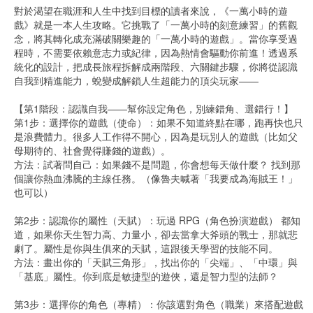
對於渴望在職涯和人生中找到目標的讀者來說，《一萬小時的遊
戲》就是一本人生攻略。它挑戰了「一萬小時的刻意練習」的舊觀
念，將其轉化成充滿破關樂趣的「一萬小時的遊戲」。當你享受過
程時，不需要依賴意志力或紀律，因為熱情會驅動你前進！透過系
統化的設計，把成長旅程拆解成兩階段、六關鍵步驟，你將從認識
自我到精進能力，蛻變成解鎖人生超能力的頂尖玩家——
【第1階段：認識自我——幫你設定角色，別練錯角、選錯行！】
第1步：選擇你的遊戲（使命）：如果不知道終點在哪，跑再快也只
是浪費體力。很多人工作得不開心，因為是玩別人的遊戲（比如父
母期待的、社會覺得賺錢的遊戲）。
方法：試著問自己：如果錢不是問題，你會想每天做什麼？ 找到那
個讓你熱血沸騰的主線任務。（像魯夫喊著「我要成為海賊王！」
也可以）
第2步：認識你的屬性（天賦）：玩過 RPG（角色扮演遊戲） 都知
道，如果你天生智力高、力量小，卻去當拿大斧頭的戰士，那就悲
劇了。屬性是你與生俱來的天賦，這跟後天學習的技能不同。
方法：畫出你的「天賦三角形」，找出你的「尖端」、「中環」與
「基底」屬性。你到底是敏捷型的遊俠，還是智力型的法師？
第3步：選擇你的角色（專精）：你該選對角色（職業）來搭配遊戲