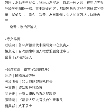
無限，洞悉美中關係，關顧台灣安危，自成一家之言，在學術界與
評論界中獨樹一幟。書中許多內容，都是宋教授這些年來研究的菁
華，揭櫫反共、護台、親美、友日綱領，令人拍案叫絕，玩味再
三。
──桑普，政治評論人
※專文推薦
程曉農｜普林斯頓當代中國研究中心負責人
楊憲宏｜台灣關懷中國人權聯盟創會理事長
桑普｜政治評論人
※盛讚推薦（依首字筆畫排序）
汪浩｜國際政經專家
矢板明夫｜印太戰略智庫執行長
吳嘉隆｜資深政經評論家
明居正｜台灣大學政治系名譽教授
張瑞蘭｜《新唐人亞太電視台》董事長
曹興誠｜八不居士