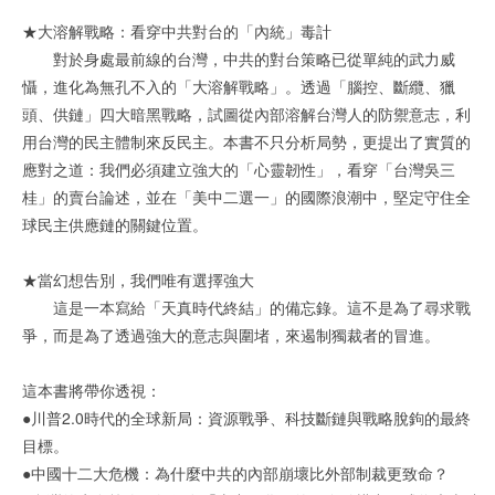
★大溶解戰略：看穿中共對台的「內統」毒計
對於身處最前線的台灣，中共的對台策略已從單純的武力威
懾，進化為無孔不入的「大溶解戰略」。透過「腦控、斷纜、獵
頭、供鏈」四大暗黑戰略，試圖從內部溶解台灣人的防禦意志，利
用台灣的民主體制來反民主。本書不只分析局勢，更提出了實質的
應對之道：我們必須建立強大的「心靈韌性」，看穿「台灣吳三
桂」的賣台論述，並在「美中二選一」的國際浪潮中，堅定守住全
球民主供應鏈的關鍵位置。
★當幻想告別，我們唯有選擇強大
這是一本寫給「天真時代終結」的備忘錄。這不是為了尋求戰
爭，而是為了透過強大的意志與圍堵，來遏制獨裁者的冒進。
這本書將帶你透視：
●川普2.0時代的全球新局：資源戰爭、科技斷鏈與戰略脫鉤的最終
目標。
●中國十二大危機：為什麼中共的內部崩壞比外部制裁更致命？