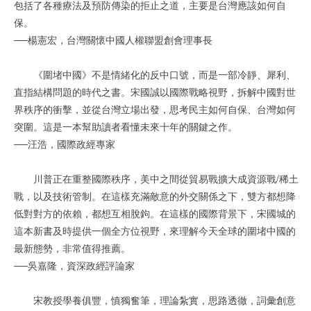
包括了各種療法及預防傳染的拒止之道，主要是台灣應該如何自
保。
──楊憲宏，台灣關懷中國人權聯盟創會理事長
《圍堵中國》不是情緒化的反中口號，而是一部冷靜、犀利、
直指結構問題的時代之書。宋國誠以國際戰略視野，拆解中國對世
界秩序的衝擊，並從台灣立場出發，思考民主如何自保、台灣如何
突圍。這是一本幫助讀者看懂未來十年的關鍵之作。
──汪浩，國際政經專家
川普正在重整國際秩序，美中之間從貿易戰擴大成資源戰/稀土
戰，以及技術管制。在這樣充滿敵意的外交關係之下，雙方都想降
低對對方的依賴，都想互相脫鉤。在這樣的國際背景下，宋國城的
這本新書及時提供一個全方位視野，來理解今天全球的圍堵中國的
最新態勢，非常值得推薦。
──吳嘉隆，資深政經評論家
宋教授學養俱豐，慎獨奮筆，理論紮實，思路透徹，詞彙創意