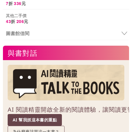
7
折
336
元
其他二手價
43
折
206
元
圖書館借閱
與書對話
AI 閱讀精靈開啟全新的閱讀體驗，讓閱讀更
AI 幫我抓這本書的重點
為什麼應該買這一本書？