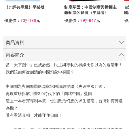
《九評共產黨》平裝版
制度基因：中國制度與極權主
台
義制度的起源（平裝版）
國
解
優惠價：
70
折
196
元
優惠價：
79
折
647
元
優
商品資料
內容簡介
當「天下圍中」已成必然，民主與專制的界線比你以為的還清晰！
我們該如何從崩潰的中國幻象中突圍？
中國問題與國際戰略專家宋國誠教授繼《失速中國》後，
再度重磅拆解川普2.0時代下的「圍堵中國」藍圖。
這是一本看穿專制本質、告別政治幻想的求生指南，台灣如何轉危
為機？
唯有看清真相，才能守住自由！