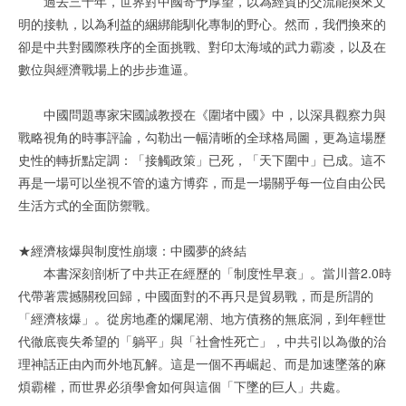
過去三十年，世界對中國寄予厚望，以為經貿的交流能換來文
明的接軌，以為利益的綑綁能馴化專制的野心。然而，我們換來的
卻是中共對國際秩序的全面挑戰、對印太海域的武力霸凌，以及在
數位與經濟戰場上的步步進逼。
中國問題專家宋國誠教授在《圍堵中國》中，以深具觀察力與
戰略視角的時事評論，勾勒出一幅清晰的全球格局圖，更為這場歷
史性的轉折點定調：「接觸政策」已死，「天下圍中」已成。這不
再是一場可以坐視不管的遠方博弈，而是一場關乎每一位自由公民
生活方式的全面防禦戰。
★經濟核爆與制度性崩壞：中國夢的終結
本書深刻剖析了中共正在經歷的「制度性早衰」。當川普2.0時
代帶著震撼關稅回歸，中國面對的不再只是貿易戰，而是所謂的
「經濟核爆」。從房地產的爛尾潮、地方債務的無底洞，到年輕世
代徹底喪失希望的「躺平」與「社會性死亡」，中共引以為傲的治
理神話正由內而外地瓦解。這是一個不再崛起、而是加速墜落的麻
煩霸權，而世界必須學會如何與這個「下墜的巨人」共處。