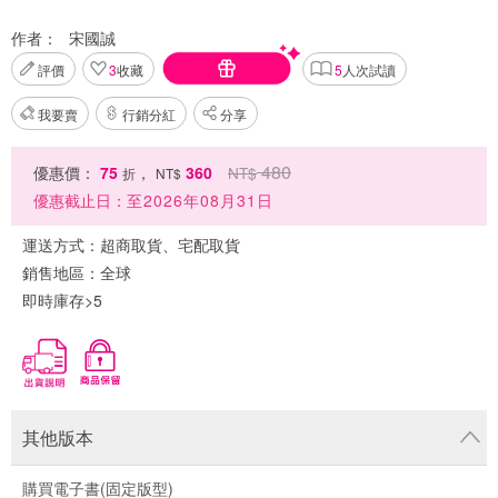
作者：
宋國誠
評價
3
收藏
5
人次試讀
我要賣
行銷分紅
分享
480
優惠價：
75
，
360
NT$
折
NT$
優惠截止日：
至2026年08月31日
運送方式：
超商取貨、宅配取貨
銷售地區：
全球
即時庫存>5
其他版本
購買電子書(固定版型)