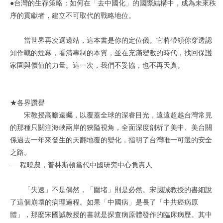
●台灣的生存策略：如何在「去中國化」的國際結構中，成為未來秩
序的貢獻者，建立不可取代的戰略地位。
當世界再次選邊站，這本書是你的定位儀。它將帶領你穿透認
知作戰的煙幕，看清專制的本質，並在充滿變數的時代，找回保護
家園與價值的力量。這一次，我們不妥協，也不再天真。
★各界讚譽
宋教授高瞻遠矚，以覆蓋全球的深睿目光，遠遠超越台灣常見
的那種只關注海峽兩岸的狹隘視角，全面深度剖析了美中、美台關
係過去一年來發生的天翻地覆的變化，指明了台灣唯一可選的安全
之路。
──程曉農，普林斯頓當代中國研究中心負責人
「失速」不是偶然，「圍堵」則是必然。宋國誠教授的書細說
了這個崩壞的病理過程。如果「中國病」是長了「中共癌病原
體」，那麼宋國誠教授的書就是探查病原體發作的臨床病歷。其中