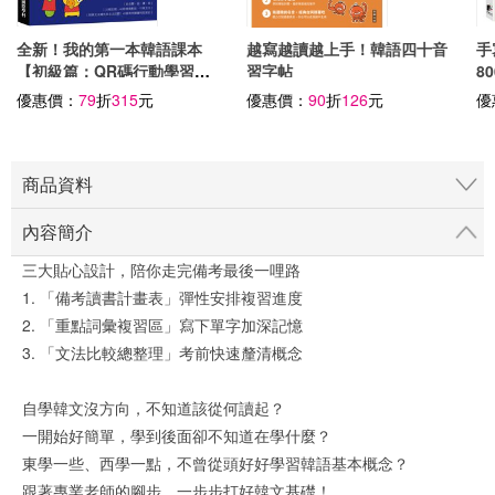
全新！我的第一本韓語課本
越寫越讀越上手！韓語四十音
手
【初級篇：QR碼行動學習
習字帖
8
版】：最多韓語老師指定教
背
優惠價：
79
折
315
元
優惠價：
90
折
126
元
優
材，適用完全初學、從零開始
Q
的韓文學習者！
商品資料
內容簡介
三大貼心設計，陪你走完備考最後一哩路
1. 「備考讀書計畫表」彈性安排複習進度
2. 「重點詞彙複習區」寫下單字加深記憶
3. 「文法比較總整理」考前快速釐清概念
自學韓文沒方向，不知道該從何讀起？
一開始好簡單，學到後面卻不知道在學什麼？
東學一些、西學一點，不曾從頭好好學習韓語基本概念？
跟著專業老師的腳步，一步步打好韓文基礎！