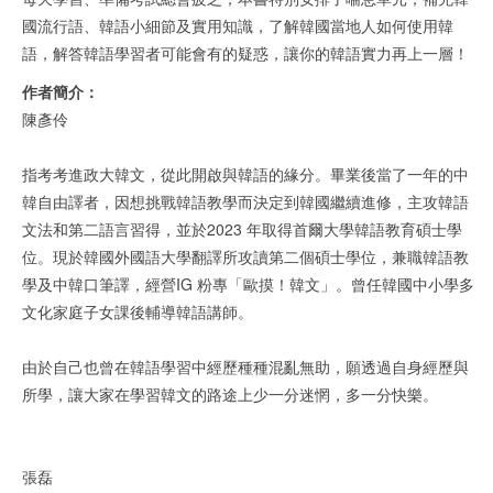
國流行語、韓語小細節及實用知識，了解韓國當地人如何使用韓
語，解答韓語學習者可能會有的疑惑，讓你的韓語實力再上一層！
作者簡介：
陳彥伶
指考考進政大韓文，從此開啟與韓語的緣分。畢業後當了一年的中
韓自由譯者，因想挑戰韓語教學而決定到韓國繼續進修，主攻韓語
文法和第二語言習得，並於2023 年取得首爾大學韓語教育碩士學
位。現於韓國外國語大學翻譯所攻讀第二個碩士學位，兼職韓語教
學及中韓口筆譯，經營IG 粉專「歐摸！韓文」。曾任韓國中小學多
文化家庭子女課後輔導韓語講師。
由於自己也曾在韓語學習中經歷種種混亂無助，願透過自身經歷與
所學，讓大家在學習韓文的路途上少一分迷惘，多一分快樂。
張磊