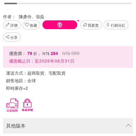
作者：
陳彥伶、張磊
評價
收藏
我要賣
行銷分紅
分享
360
優惠價：
79
，
284
NT$
折
NT$
優惠截止日：
至2026年08月31日
運送方式：
超商取貨、宅配取貨
銷售地區：
全球
即時庫存=2
其他版本