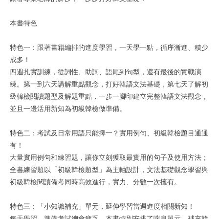
本書特色
特色一：跟著書籍編排的進度學習，一天學一點，循序漸進、積少
成多！
四週扎實訓練，從詞性、助詞、語尾到句型，還有最後的實戰演
練。第一到六天講解重點觀念，打好韓語文法基礎，第七天了解初
級韓檢閱讀題型及解題重點，一步一腳印建立完整韓語文法觀念，
並且一邊活用新知為初級韓檢做準備。
特色二：考試及日常用語只能擇一？實用例句、初級韓檢題目通通
有！
大量實用例句和練習題，讓你立刻獲取最實用的句子及使用方法；
全書練習題以「初級韓檢題型」為主軸設計，文法基礎觀念學習與
初級韓檢閱讀備考同時高效進行，實力、分數一次擁有。
特色三：「小知識補充」單元，延伸學習當週進度相關新知！
每天學習、準備考試總會疲乏，本書特別安排了喘息單元，補充韓