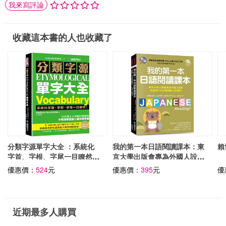
我來寫評論
收藏這本書的人也收藏了
分類字源單字大全 ：系統化
我的第一本日語閱讀課本：東
賴
字首、字根、字尾一目瞭然，
京大學出版會專為外國人設
比市面上大多數同類書籍更有
計，迅速提升日文應用能力的
優惠價：
524
元
優惠價：
395
元
優
效率記憶及擴充單字量！(附
教材
QR CODE音檔)
近期最多人購買