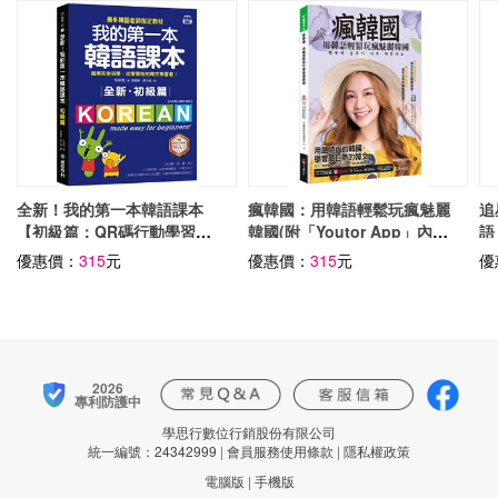
全新！我的第一本韓語課本
瘋韓國：用韓語輕鬆玩瘋魅麗
追
【初級篇：QR碼行動學習
韓國(附「Youtor App」內含
語
版】：最多韓語老師指定教
VRP虛擬點讀筆)
信
優惠價：
315
元
優惠價：
315
元
優
材，適用完全初學、從零開始
絲
的韓文學習者！
2026
專利防護中
學思行數位行銷股份有限公司
統一編號：24342999
|
會員服務使用條款
|
隱私權政策
電腦版
|
手機版