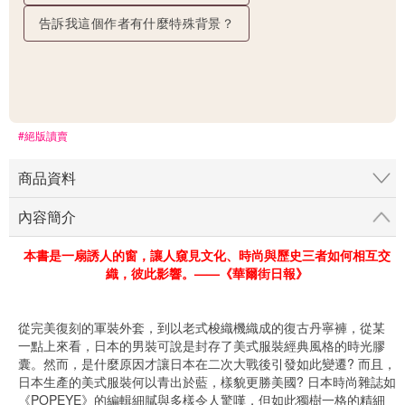
告訴我這個作者有什麼特殊背景？
#絕版讀賣
商品資料
內容簡介
本書是一扇誘人的窗，讓人窺見文化、時尚與歷史三者如何相互交
織，彼此影響。——《華爾街日報》
從完美復刻的軍裝外套，到以老式梭織機織成的復古丹寧褲，從某
一點上來看，日本的男裝可說是封存了美式服裝經典風格的時光膠
囊。然而，是什麼原因才讓日本在二次大戰後引發如此變遷? 而且，
日本生產的美式服裝何以青出於藍，樣貌更勝美國? 日本時尚雜誌如
《POPEYE》的編輯細膩與多樣令人驚嘆，但如此獨樹一格的精細