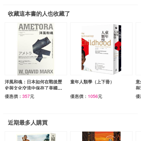
收藏這本書的人也收藏了
洋風和魂：日本如何在戰後歷
童年人類學（上下冊）
意
史與文化交流中保存了美國時
與
尚風格
優惠價：
357
元
優惠價：
1056
元
優
近期最多人購買