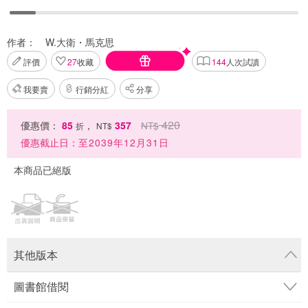
作者：
W.大衛・馬克思
評價
27
收藏
144
人次試讀
我要賣
行銷分紅
分享
420
優惠價：
85
，
357
NT$
折
NT$
優惠截止日：
至2039年12月31日
本商品已絕版
其他版本
圖書館借閱