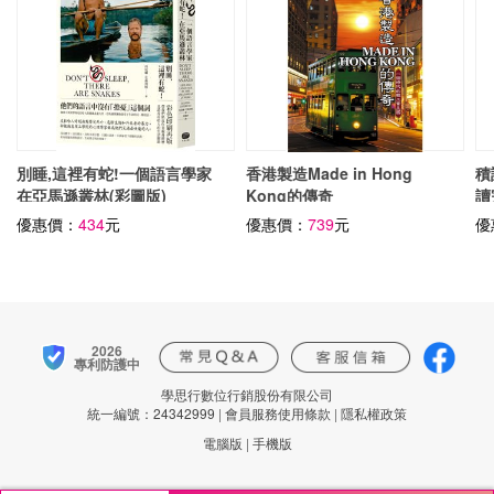
別睡,這裡有蛇!一個語言學家
香港製造Made in Hong
積
在亞馬遜叢林(彩圖版)
Kong的傳奇
讀
優惠價：
434
元
優惠價：
739
元
優
2026
專利防護中
學思行數位行銷股份有限公司
統一編號：24342999
|
會員服務使用條款
|
隱私權政策
電腦版
|
手機版