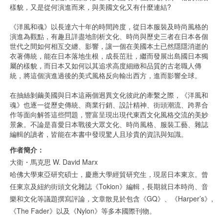
樣貌，又是從何演進而來，與美國文化又有什麼連結?
《洋風和魂》以長達六十年的時間跨度，從日本服裝及時尚風格的
演進為觀點，有趣且詳盡地剖析文化、時尚與歷史三者在日本各個
世代之間如何相互交纏、影響，讓一個在美國本土已然隱隱消逝的
衣著傳統，能在日本落地生根，成長茁壯，繼而發展出島國日本獨
屬的樣貌，而日本又如何以其追求高度細緻和品質的古老職人傳
統，將這個演進過後的美式風格反向輸出西方，進而影響全球。
在抽絲剝繭美國與日本這兩個迥異文化彼此的牽繫之際，《洋風和
魂》也逐一從歷史傳統、商業行銷、設計精神、街頭潮流、跨界合
作等面向解答這些問題，豐富呈現出現代東西文化風格交流的美妙
景象。不論是喜愛日本戰後大眾文化、時尚風格、服裝工藝、雜誌
編輯的讀者，皆能在本書中發現驚人且珍貴的資訊與知識。
作者簡介：
大衛・馬克思 W. David Marx
哈佛大學東亞研究碩士，慶應大學經貿研究生，現居日本東京。曾
任東京及紐約街頭文化雜誌《Tokion》編輯，長期就日本時尚、音
樂和文化等議題撰寫評論，文章散見於包含《GQ》、《Harper’s》,
《The Fader》以及《Nylon》等多本國際刊物。