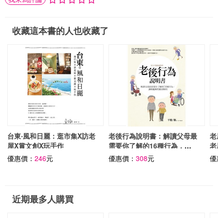
收藏這本書的人也收藏了
台東‧風和日麗：逛市集X訪老
老後行為說明書：解讀父母最
老
屋X賞文創X玩手作
需要你了解的16種行為，讓
老
相處和照顧更順利
事
優惠價：
246
元
優惠價：
308
元
優
近期最多人購買