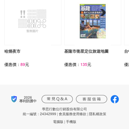
哈燒夜市
基隆市衛星定位旅遊地圖
台
優惠價：
89
元
優惠價：
135
元
優
2026
專利防護中
學思行數位行銷股份有限公司
統一編號：24342999
|
會員服務使用條款
|
隱私權政策
電腦版
|
手機版