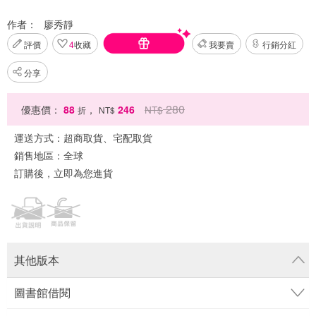
作者：
廖秀靜
評價
4
收藏
我要賣
行銷分紅
分享
280
優惠價：
88
，
246
NT$
折
NT$
運送方式：
超商取貨、宅配取貨
銷售地區：
全球
訂購後，立即為您進貨
其他版本
圖書館借閱