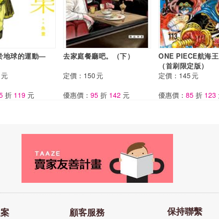
於地球的運動—
去家庭餐廳吧。（下）
ONE PIECE航海
（首刷限定版）
元
定價：
150
元
定價：
145
元
5
折
119
元
優惠價：
95
折
142
元
優惠價：
85
折
123
保持聯繫
提案
顧客服務