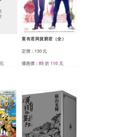
富有君與貧窮君（全）
定價：
130
元
元
優惠價：
85
折
110
元