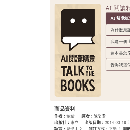
AI 閱
AI 幫我
為什麼應
我是一個
這本書怎
告訴我這
商品資料
作者：
穂積
譯者：
陳姿君
出版社：
東立
出版日期：
2014-03-19
語言：
繁體中文
裝訂方式：
平裝
開