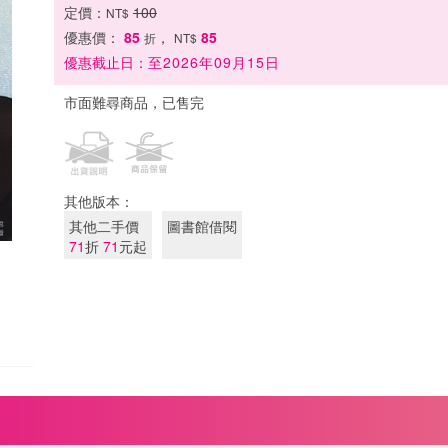
定價：
100
NT$
優惠價：
85
，
85
折
NT$
優惠截止日：
至2026年09月15日
市面難尋商品，已售完
其他版本：
其他二手價
圖書館借閱
71
折
71
元起