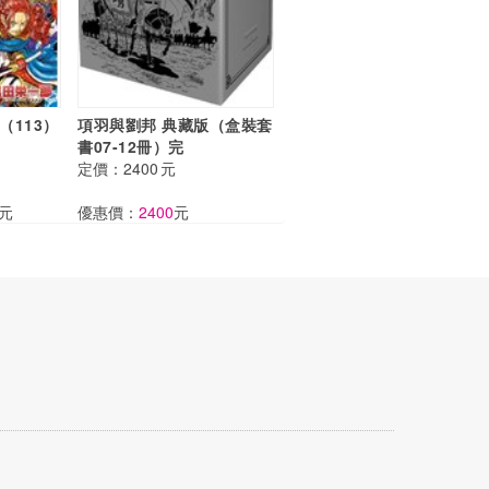
王（113）
項羽與劉邦 典藏版（盒裝套
書07-12冊）完
定價：
2400
元
元
優惠價：
2400
元