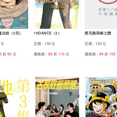
魔法師（2完）
10DANCE（2）
黑毛豬與椿之戀
元
定價：
130
元
定價：
120
元
5
折
85
元
優惠價：
85
折
110
元
優惠價：
88
折
105