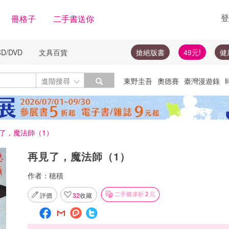
登
冊格子
二手書送你
CD/DVD
文具百貨
搶絕版書
49元!
健
Toggle Dropdown
進階搜尋
東野圭吾
奧德賽
臺灣漫遊錄
絕版書
圓神
楓樹林
李登輝
隨
投資
了，魔法師（1）
再見了，魔法師（1）
作者：
穂積
評價
32
收藏