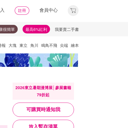
入
會員中心
康很簡單
最高6%紅利
我要賣二手書
時報
大塊
東立
角川
鳴鳥不飛
尖端
繪本
他們去
天下
唯紅花綻放
神經可塑性
選讀
理財
布克獎
失智症
失智
文學獎
比爾蓋茲
2026東立暑期漫博展│參展書籍
79折起
可購買時通知我
放入暫存清單