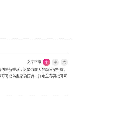
文字字級
題的嶄新畫派，與勢力龐大的學院派對抗。
勵哥哥成為畫家的西奧，打定主意要把哥哥