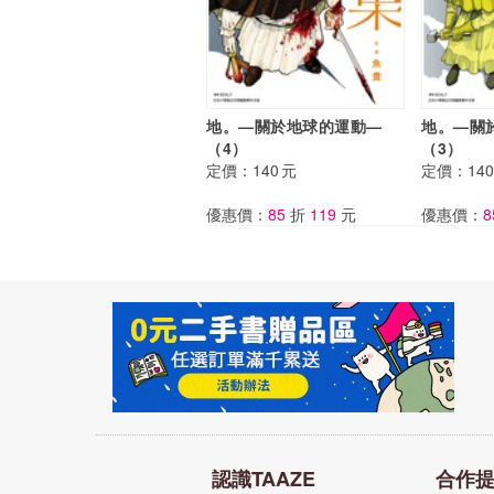
地。—關於地球的運動—
地。—關
（4）
（3）
定價：
140
元
定價：
140
優惠價：
85
折
119
元
優惠價：
8
認識TAAZE
合作