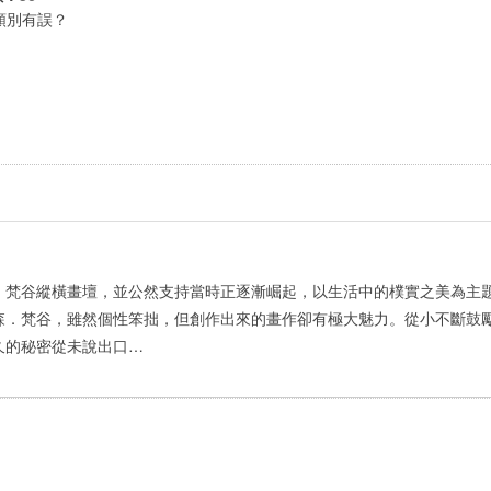
類別有誤？
．梵谷縱橫畫壇，並公然支持當時正逐漸崛起，以生活中的樸實之美為主
森．梵谷，雖然個性笨拙，但創作出來的畫作卻有極大魅力。從小不斷鼓
久的秘密從未說出口…