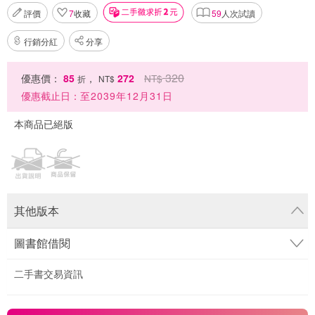
評價
7
收藏
59
人次試讀
行銷分紅
分享
320
優惠價：
85
，
272
NT$
折
NT$
優惠截止日：
至2039年12月31日
本商品已絕版
其他版本
圖書館借閱
二手書交易資訊