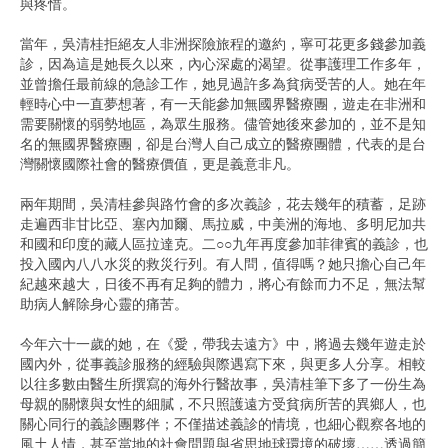
與疼惜。
當年，吳清桂拒絕友人非洲探險旅程的邀約，寧可花更多錢參加義
診，因為這是她長久以來，內心深處的渴望。從事護理工作多年，
並曾擔任最前線的急診工作，她見過許多為貧病受苦的人。她在年
輕時心中一直夢想著，有一天能參加無國界醫療團，遊走在非洲和
需要關懷的弱勢地區，為眾生服務。儘管她後來參加的，並不是知
名的無國界醫療團，卻是台灣人自己成立的醫療團體，代表的是台
灣關懷國際社會的醫療價值，更是義意非凡。
兩年期間，吳清桂參與路竹會的多次義診，花去幾年的積蓄，足跡
走遍西非甘比亞、塞內加爾、馬拉威，中美洲的海地、多明尼加共
和國和印度的藏人區拉達克。二○○九年再度參加菲律賓的義診，也
投入國內八八水災的救災行列。有人問，值得嗎？她只擔心自己年
紀越來越大，日後不再有足夠的體力，將心有餘而力不足，無法幫
助病人解除身心靈的痛苦。
今年六十一歲的她，在《愛，帶我去遠方》中，將過去幾年遊走於
國內外，從事義診服務的經驗與際遇寫下來，與更多人分享。相較
以往多數由醫生所撰寫的海外行醫故事，吳清桂筆下多了一份生為
母親的關懷與女性的細膩，不只照護遠方受貧病所苦的異鄉人，也
關心同行的義診團夥伴；不僅描述義診的情境，也細心觀察各地的
風土人情，甚至當地的社會問題與省思地球環境的破壞……透過簡