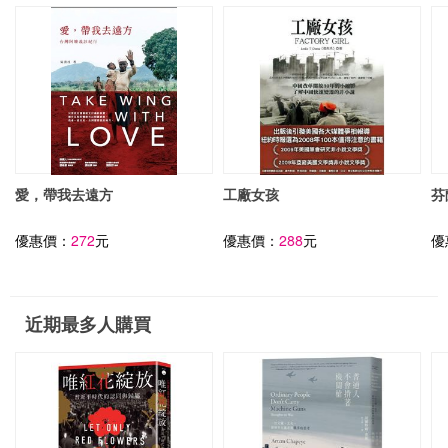
愛，帶我去遠方
工廠女孩
芬
優惠價：
272
元
優惠價：
288
元
優
近期最多人購買