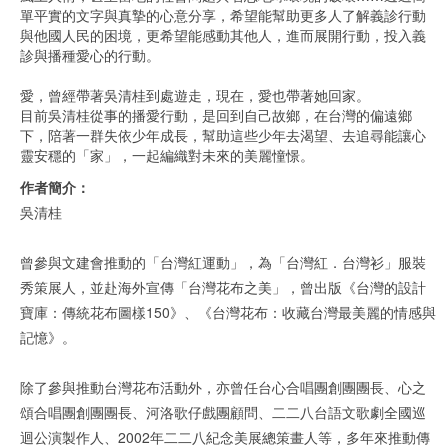
單平實的文字與真摯的心意分享，希望能幫助更多人了解義診行動
與他國人民的困境，更希望能感動其他人，進而展開行動，投入義
診與播種愛心的行動。
愛，曾經帶著吳清桂到處遊走，現在，愛也帶著她回家。
目前吳清桂從事的播愛行動，是回到自己故鄉，在台灣的偏遠鄉
下，陪著一群失依少年成長，幫助這些少年去渴望、去追尋能讓心
靈安穩的「家」，一起編織對未來的美麗憧憬。
作者簡介：
吳清桂
曾參與文建會推動的「台灣紅運動」，為「台灣紅．台灣衫」服裝
秀策展人，並赴海外宣傳「台灣花布之美」，曾出版《台灣的設計
寶庫：傳統花布圖樣150》、《台灣花布：收藏台灣最美麗的情感與
記憶》。
除了參與推動台灣花布活動外，亦曾任台心合唱團創團團長、心之
頌合唱團創團團長、河洛歌仔戲團顧問、二二八台語文歌劇全國巡
迴公演製作人、2002年二二八紀念美展總策畫人等，多年來推動傳