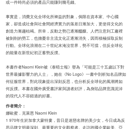
或一件時尚必須的產品只能賺到幾毛錢。
事實是，消費文化全球化所裨益的對象，侷限在資本家、中心國
家，卻造成社會與社會間經濟實力的落差日漸加大，更使得文化的
創造力漸趨枯竭。所幸，反動之勢已逐漸醞釀。人們注意到工廠裡
被剝削的勞工，也擔憂非主流文化正逐漸消失，因而積極採取反制
行動。全球化浪潮在二十世紀末淹沒世界，勢不可擋，但反全球化
的能量在新世紀初正蓄勢反撲。
本書作者Naomi Klein被《泰晤士報》譽為「可能是三十五歲以下對
世界最據影響力的人士」，她在《No Logo》一書中剖析知名品牌如
何征服世界，對此現象提出深刻反思，也分析反全球化的風潮將如
何反撲。本書在國外廣受書評家與讀者好評，為身陷品牌意識泥淖
的現代人不容錯過的好書。
作者簡介：
娜歐蜜．克萊恩 Naomi Klein
1 970年生於加拿大蒙特婁，昔日是迷戀名牌的美少女，今日成為反
思品牌文明最深刻、最重要的文化觀察者。走訪跨國企業歐美、亞