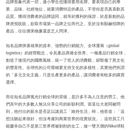
品牌形象代表一切，連小學生也懂得要用名牌。要表現自己的專
業、品味、社經地位，就要消費特定的產品，不管你是否真喜歡其
品質。獲得消費者的品牌認同，就等於獲利的保證，於是新創的品
牌虎視眈眈，欲取市場第一品牌之位而代之。至於沒有顯赫招牌的
產品，往往價美物廉還是乏人問津。
知名品牌挾著雄厚的資本、強勢的行銷能力、全球運籌（global
logistics）的經營觀念，令其產品席捲全世界。一種產品行銷全球，
創造了後現代的國際風格，統一了世人的消費觀，卻斲傷了異文化
的豐富性。全球性的公司聲稱要支持文化的多樣性，其實他們所謂
的「多元文化主義」只是生產更多的產品，讓消費者有較多的購買
選擇。
而在知名品牌風光行銷全球的背後，是許多不為人注意的勞工。他
們其中的大多數人無法分享公司的鉅額利潤。當某位大老闆被問
到，他付出的薪水是否足以讓員工「維持生活」時，他答道：「這
想法聽起來很好，但沒考慮到商業世界的現實狀況。」這些員工只
能慶幸自己不是第三世界裡被剝削的女工，做一雙天價的Nike球鞋