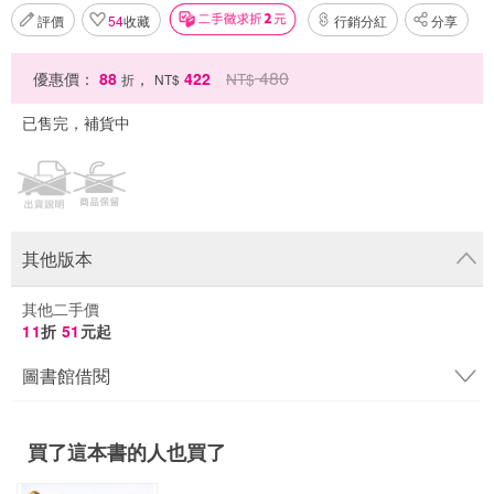
評價
54
收藏
行銷分紅
分享
480
優惠價：
88
，
422
NT$
折
NT$
已售完，補貨中
其他版本
其他二手價
11
折
51
元起
圖書館借閱
買了這本書的人也買了