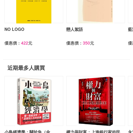
NO LOGO
戀人絮語
藍
優惠價：
422
元
優惠價：
350
元
優
近期最多人購買
小島經濟學：關於魚（金
權力與財富：上海銀行家的民
永