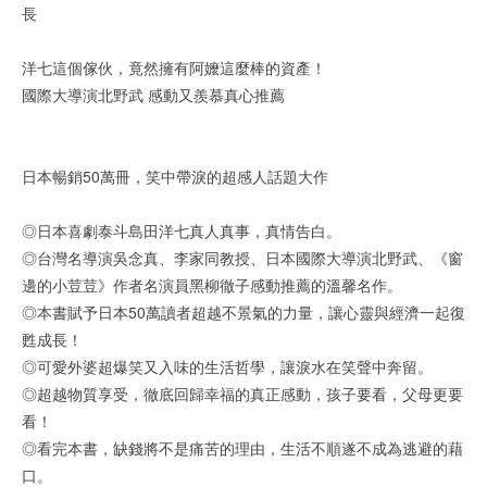
長
洋七這個傢伙，竟然擁有阿嬤這麼棒的資產！
國際大導演北野武 感動又羨慕真心推薦
日本暢銷50萬冊，笑中帶淚的超感人話題大作
◎日本喜劇泰斗島田洋七真人真事，真情告白。
◎台灣名導演吳念真、李家同教授、日本國際大導演北野武、《窗
邊的小荳荳》作者名演員黑柳徹子感動推薦的溫馨名作。
◎本書賦予日本50萬讀者超越不景氣的力量，讓心靈與經濟一起復
甦成長！
◎可愛外婆超爆笑又入味的生活哲學，讓淚水在笑聲中奔留。
◎超越物質享受，徹底回歸幸福的真正感動，孩子要看，父母更要
看！
◎看完本書，缺錢將不是痛苦的理由，生活不順遂不成為逃避的藉
口。