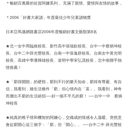
＊暢銷百萬冊的佐賀阿嬤系列， 充滿了親情、愛情與友情的故事，
＊2006「好書大家讀」年度最佳少年兒童讀物獎
日本亞馬遜網路書店2006年度暢銷好書文藝類第8名
★北一女中周韞維校長、新竹高中張瑞欽校長、台中一中蔡炳坤校
長、台中二中薛光豐校長、台南一中張逸群校長、台南女中黃光明
校長、高雄中學潘輝雄校長、道明中學宋弘茂校長，北中南聯手熱
情推薦！
★「窮得開朗」的硬頸，窮到不行的樂天知命，窮得有尊嚴、有自
信，我看到，雖生活條件「窮」但心情內在「富」。我看到，神奇
而層出不窮的生活絕招──好一個不平凡的窮！ ──台中一中 蔡炳
坤校長
★純真的稚子情和機智的阿嬤心，交織成的情感令人溫暖。突然意
會起窮開心這三個字：「窮」但「開心」。 ──台中二中 薛光豐校