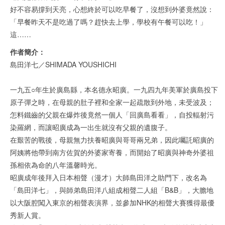
好不容易撐到天亮，心想終於可以吃早餐了，沒想到外婆竟然說：
「早餐昨天不是吃過了嗎？趕快去上學，學校有午餐可以吃！」
這……
作者簡介：
島田洋七／SHIMADA YOUSHICHI
一九五○年生於廣島縣，本名德永昭廣。一九四九年美軍於廣島投下
原子彈之時，在母親的肚子裡和全家一起疏散到外地，未受波及；
怎料鐵齒的父親在爆炸後竟然一個人「回廣島看看」，自投輻射污
染羅網，而讓昭廣成為一出生就沒有父親的遺腹子。
在艱苦的戰後，母親無力扶養昭廣與哥哥兩兄弟，因此囑託昭廣的
阿姨將他帶到南方佐賀的外婆家寄養，而開始了昭廣與神奇外婆祖
孫相依為命的八年溫馨時光。
昭廣成年後拜入日本相聲（漫才）大師島田洋之助門下，改名為
「島田洋七」，與師弟島田洋八組成相聲二人組「B&B」，大膽地
以大阪腔闖入東京的相聲表演界，並參加NHK的相聲大賽獲得最優
秀新人賞。