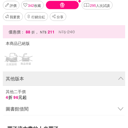
評價
342
收藏
295
人次試讀
我要賣
行銷分紅
分享
240
優惠價：
88
，
211
NT$
折
NT$
本商品已絕版
其他版本
其他二手價
4
折
96
元起
圖書館借閱