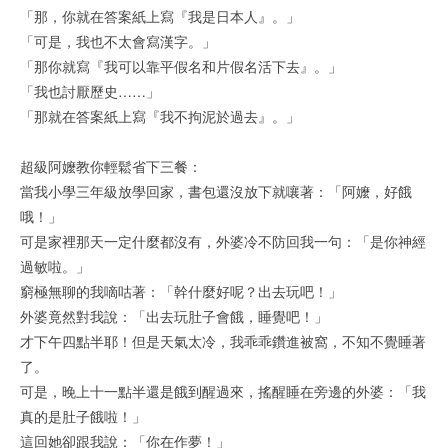
「那，你就在答案紙上寫『我是日本人』。」
「可是，我也不太會寫漢字。」
「那你就寫『我可以靠平假名和片假名活下去』。」
「我也討厭歷史……」
「那就在答案紙上寫『我不拘泥於過去』。」
超級阿嬤教你輕鬆省下三餐：
當我小學三年級放學回家，書包還沒放下就嚷著：「阿嬤，好餓
哦！」
可是家裡那天一定什麼都沒有，外婆冷不防回我一句：「是你神經
過敏啦。」
窮極無聊的我嘀咕著：「幹什麼好呢？出去玩吧！」
外婆竟然對我說：「出去玩肚子會餓，睡覺吧！」
才下午四點半耶！但是天氣太冷，我乖乖鑽進被窩，不知不覺睡著
了。
可是，晚上十一點半還是餓到醒過來，搖醒睡在旁邊的外婆：「我
真的是肚子餓啦！」
這回她卻跟我說：「你在作夢！」