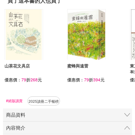
買了這本書的人也買了
山茶花文具店
蜜蜂與遠雷
東
有
優惠價：
79
折
268
元
優惠價：
79
折
394
元
優
#絕版讀賣
2025讀冊二手暢榜
商品資料
內容簡介