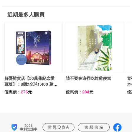
近期最多人購買
解憂雜貨店【50萬冊紀念愛
請不要在這裡吃炸雞便當
青
藏版】：感動全球1,400 萬人
本
的奇蹟之書，東野圭吾最令人
優惠價：
276
元
優惠價：
284
元
優
感動落淚的作品！（附首刷限
定特典「經典封面集錦明信
片」）
2026
專利防護中