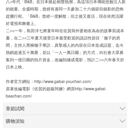
八○年代「B&B」在日本掀起相聲熱潮，為這項日本傳統技藝注入新
的能量。全盛時期，曾經有過同一天參加二十六個節目錄影的恐怖
趕攤行程。「B&B」曾經一度解散，但之後又復活，現在依然活躍
於電視和舞臺上。
二○○一年，島田洋七將童年時在佐賀與外婆相依為命的故事寫成本
書，在二○○三年夏天接受日本最受歡迎的談話性節目「徹子的房
間」主持人黑柳徹子專訪，真摯感人的內容在日本造成話題，迄今
熱銷超過五十萬冊，並以「一人一萬日圓」的方式，向社會大眾募
集到一億日圓的拍片資金，改編拍攝成電影，預計二○○六年春天於
日本上映。
作者官方網站：http://www.gabai-youchan.com/
原著改編電影《佐賀的超級阿嬤》網頁http://www.gabai-
baachan.com/
章節試閱
購物須知