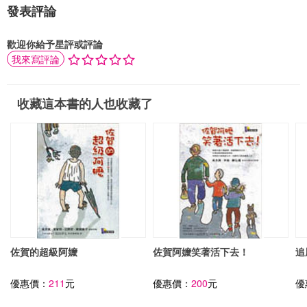
發表評論
歡迎你給予星評或評論
我來寫評論
收藏這本書的人也收藏了
佐賀的超級阿嬤
佐賀阿嬤笑著活下去！
追
優惠價：
211
元
優惠價：
200
元
優