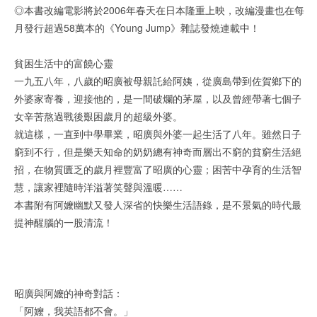
◎本書改編電影將於2006年春天在日本隆重上映，改編漫畫也在每
月發行超過58萬本的《Young Jump》雜誌發燒連載中！
貧困生活中的富饒心靈
一九五八年，八歲的昭廣被母親託給阿姨，從廣島帶到佐賀鄉下的
外婆家寄養，迎接他的，是一間破爛的茅屋，以及曾經帶著七個子
女辛苦熬過戰後艱困歲月的超級外婆。
就這樣，一直到中學畢業，昭廣與外婆一起生活了八年。雖然日子
窮到不行，但是樂天知命的奶奶總有神奇而層出不窮的貧窮生活絕
招，在物質匱乏的歲月裡豐富了昭廣的心靈；困苦中孕育的生活智
慧，讓家裡隨時洋溢著笑聲與溫暖……
本書附有阿嬤幽默又發人深省的快樂生活語錄，是不景氣的時代最
提神醒腦的一股清流！
昭廣與阿嬤的神奇對話：
「阿嬤，我英語都不會。」