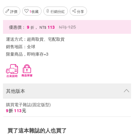
評價
1
收藏
行銷分紅
分享
125
優惠價：
9
，
113
NT$
折
NT$
運送方式：
超商取貨、宅配取貨
銷售地區：
全球
限量商品，即時庫存=3
其他版本
購買電子雜誌(固定版型)
9
折
113
元
買了這本雜誌的人也買了