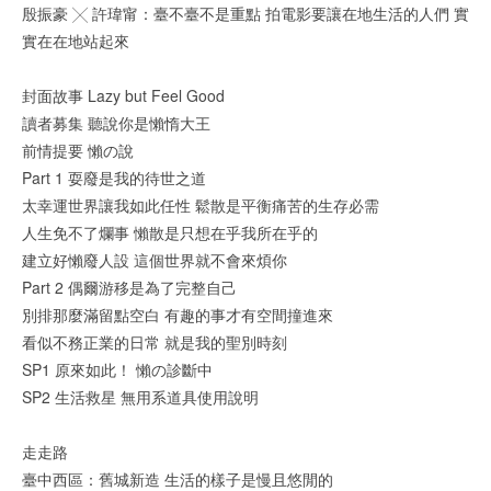
殷振豪 ╳ 許瑋甯：臺不臺不是重點 拍電影要讓在地生活的人們 實
實在在地站起來
封面故事 Lazy but Feel Good
讀者募集 聽說你是懶惰大王
前情提要 懶の說
Part 1 耍廢是我的待世之道
太幸運世界讓我如此任性 鬆散是平衡痛苦的生存必需
人生免不了爛事 懶散是只想在乎我所在乎的
建立好懶廢人設 這個世界就不會來煩你
Part 2 偶爾游移是為了完整自己
別排那麼滿留點空白 有趣的事才有空間撞進來
看似不務正業的日常 就是我的聖別時刻
SP1 原來如此！ 懶の診斷中
SP2 生活救星 無用系道具使用說明
走走路
臺中西區：舊城新造 生活的樣子是慢且悠閒的