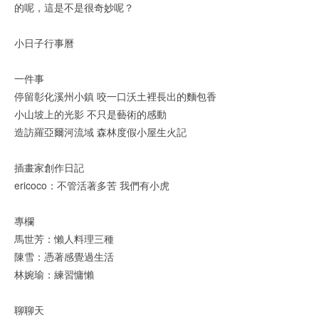
的呢，這是不是很奇妙呢？
小日子行事曆
一件事
停留彰化溪州小鎮 咬一口沃土裡長出的麵包香
小山坡上的光影 不只是藝術的感動
造訪羅亞爾河流域 森林度假小屋生火記
插畫家創作日記
ericoco：不管活著多苦 我們有小虎
專欄
馬世芳：懶人料理三種
陳雪：憑著感覺過生活
林婉瑜：練習慵懶
聊聊天