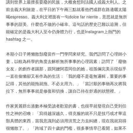
講到世界上最擅長耍廢的民族，大概會想到法國人或義大利人。之
前去義大利旅遊，在平日的下午兩三點就看他們成群在路邊曬太陽
喝espresso。義大利文裡面有一句dolce far niente，意思就是無所
事事的甜美、什麼也不做的小確幸。這句話的歷史已難以追溯，但
能確定的是義大利人至今仍身體力行，也是Instagram上熱門的
hashtag 之一。
本期小日子將懶散頹廢當作一門學問來研究。我們訪問了心理師小
妻，以較為科學的角度去解析無所事事的心理因素；訪問了「廢物
女友」的創作者踢那，跟阿嬤阿霞同住的她，祖孫倆完美示現似乎
一直在偷懶卻又有作為的生活：「我的廢不是毫無邏輯，重要的事
記得，其他的能拖就拖、不必太用力。」「當討厭的事物再次將我
拉下，無所事事就是修復和切換，讓自己待在舒適的狀態裡。」
作家黃麗群出過數本極受讀者歡迎的書，也很早就發現自己受到任
性之神的召喚：「寫得越深越久，得克服的就不只是技巧或才華這
類具體的東西，當我意識到必須用洪荒之力去糾纏，現在我就寫得
很懶散了。」「跨域了四十歲的門檻，很多事情早已看開，如果不