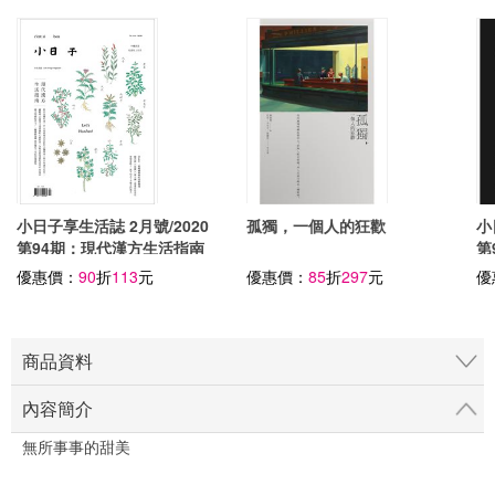
小日子享生活誌 2月號/2020
孤獨，一個人的狂歡
小
第94期：現代漢方生活指南
第
優惠價：
90
折
113
元
優惠價：
85
折
297
元
優
商品資料
內容簡介
無所事事的甜美