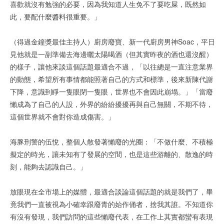
喜歡就沒有勉強的必要，因為我知道人生免不了要吃屎，既然如
此，要配什麼醬料很重要。」
（得過金鐘獎最佳主持人）廚房廢寶、新一代廚房男神Soac，平日
見他就是一副準備去海邊曬太陽喝酒（但其實昨夜的酒也還沒醒）
的樣子，讓他來談這個話題最適合不過，「以往總是一直注意業界
的動態，希望所有事情都能照著自己的方式和標準，後來新陳代謝
下降，意識到睜一隻眼閉一隻眼，世界也不會因此崩塌。」「當廢
懶成為了自己的人設，外界的紛紛擾擾再與自己無關，不期不待，
這個世界就不會對你造成傷害。」
海豚刑警的伍悅，整個人散發著懶廢的光圈：「不做什麼、不積極
擬定的時光，讓未知有了發展的空間，也是這些游離的、散逸的時
刻，能夠去認識自己。」
放眼現在全市場上的媒體，最適合談論這個話題的就是我們了，畢
竟我們一直被視為小確幸跟廢青的始作俑者，捨我其誰。不知道你
有沒有發現，我們訪問的這些懶廢代表，在工作上其實都蠻有表現