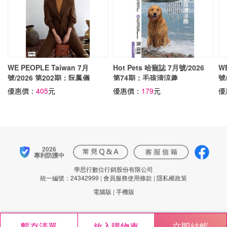
WE PEOPLE Taiwan 7月
Hot Pets 哈寵誌 7月號/2026
WE
號/2026 第202期：阮鳳儀
第74期：毛孩清涼趣
號
優惠價：
405
元
優惠價：
179
元
優
2026
專利防護中
學思行數位行銷股份有限公司
統一編號：24342999
|
會員服務使用條款
|
隱私權政策
電腦版
|
手機版
暫存清單
放入購物車
立即結帳