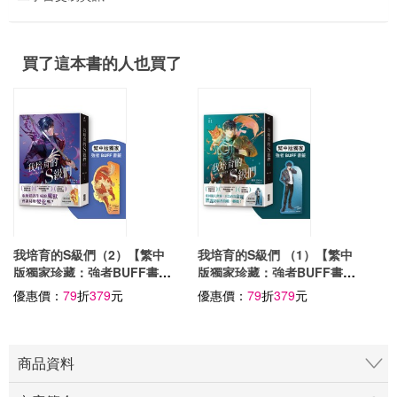
買了這本書的人也買了
我培育的S級們（2）【繁中
我培育的S級們 （1）【繁中
版獨家珍藏：強者BUFF書籤
版獨家珍藏：強者BUFF書籤
–魔獸和平】
–獵人韓宥辰】
優惠價：
79
折
379
元
優惠價：
79
折
379
元
商品資料