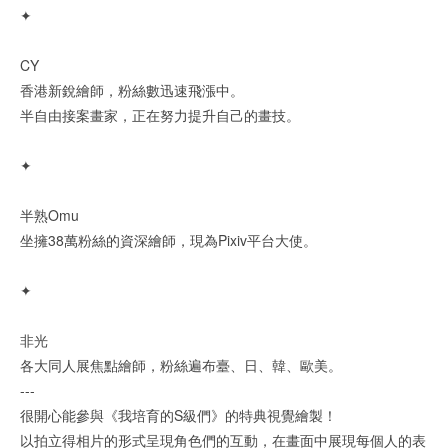
✦
CY
香港新銳繪師，粉絲數迅速飛漲中。
半自由接案畫家，正在努力提升自己的畫技。
✦
半熟Omu
坐擁38萬粉絲的資深繪師，現為Pixiv平台大使。
✦
非光
各大同人展焦點繪師，粉絲遍布臺、日、韓、歐美。
---
很開心能參與《我培育的S級們》的特典視覺繪製！
以拍立得相片的形式呈現角色們的互動，在畫面中展現每個人的表