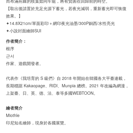
而布滿荊棘的枝葉如同牢籠，將宥賢困在回歸前的時空。
【取出後請置於充足光源下蓄光，若夜光減弱，重新蓄光即可恢復
效果。】
✦14.8X21cm/單面彩印＋網印夜光油墨/300P銅西/水性亮光
✦小說封面繪師SUI
作者簡介：
根序
근서
作家、遊戲開發者。
代表作《我培育的 S 級們》自 2018 年開始在韓國各大平臺連載，
長期穩踞 Kakaopage、RIDI、Munpia 總榜。2021 年改編為網漫，
上架臺、日、英、德、法、泰等多國WEBTOON。
繪者簡介
Miothle
印尼知名繪師，現身於各國展覽。