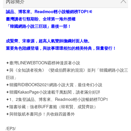
內容簡介
誠品、博客來、Readmoo輕小說暢銷榜TOP1⚟
臺灣讀者引頸期盼、全球第一海外授權
「韓國網路小說三巨頭」最後一部！
成賢齊、宋泰源，超高人氣雙帥擔綱封面人物。
重要角色陸續登場，與故事環環相扣的精美特典，限量發行！
✦臺灣LINEWEBTOON霸榜神漫原著小說
✦與《全知讀者視角》《變成伯爵家的混混》並列「韓國網路小說三
巨頭」
✦韓國RIDIBOOKS2021網路小說大賞．最佳奇幻小說
✦韓國KakaoPage小說連載千萬點閱，讀者滿分好評
✦1、2集登誠品、博客來、Readmoo輕小說暢銷榜TOP1
✦隨書珍藏：強者BUFF書籤（韓宥賢、成賢齊款）
✦與韓版紙本書同步！共收錄四篇番外
/EP3/