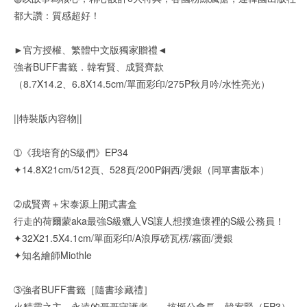
都大讚：質感超好！
►官方授權、繁體中文版獨家贈禮◄
強者BUFF書籤．韓宥賢、成賢齊款
（8.7X14.2、6.8X14.5cm/單面彩印/275P秋月吟/水性亮光）
||特裝版內容物||
➀《我培育的S級們》EP34
✦14.8X21cm/512頁、528頁/200P銅西/燙銀（同單書版本）
➁成賢齊＋宋泰源上開式書盒
行走的荷爾蒙aka最強S級獵人VS讓人想撲進懷裡的S級公務員！
✦32X21.5X4.1cm/單面彩印/A浪厚磅瓦楞/霧面/燙銀
✦知名繪師Miothle
➂強者BUFF書籤［隨書珍藏禮］
火精靈之主、永遠的哥哥守護者——垓埏公會長．韓宥賢（EP3）