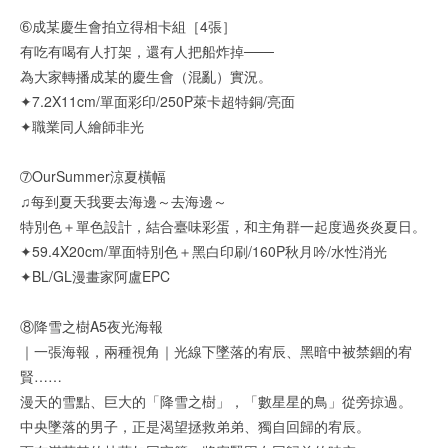
➅成某慶生會拍立得相卡組［4張］
有吃有喝有人打架，還有人把船炸掉───
為大家轉播成某的慶生會（混亂）實況。
✦7.2X11cm/單面彩印/250P萊卡超特銅/亮面
✦職業同人繪師非光
➆OurSummer涼夏橫幅
♫每到夏天我要去海邊～去海邊～
特別色＋單色設計，結合臺味彩蛋，和主角群一起度過炎炎夏日。
✦59.4X20cm/單面特別色＋黑白印刷/160P秋月吟/水性消光
✦BL/GL漫畫家阿盧EPC
⑧降雪之樹A5夜光海報
｜一張海報，兩種視角｜光線下墜落的宥辰、黑暗中被禁錮的宥
賢……
漫天的雪點、巨大的「降雪之樹」，「數星星的鳥」從旁掠過。
中央墜落的男子，正是渴望拯救弟弟、獨自回歸的宥辰。