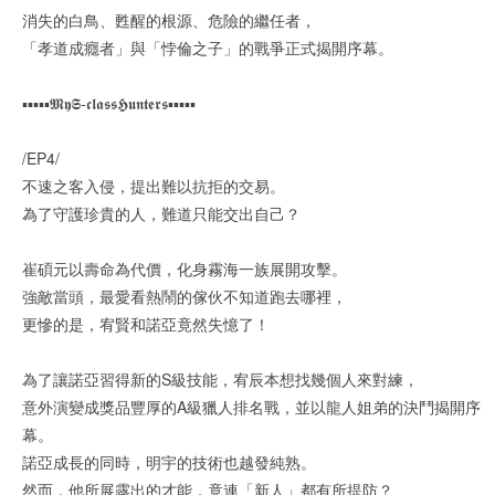
消失的白鳥、甦醒的根源、危險的繼任者，
「孝道成癮者」與「悖倫之子」的戰爭正式揭開序幕。
▪︎▪︎▪︎▪︎▪︎𝕸𝖞𝕾-𝖈𝖑𝖆𝖘𝖘𝕳𝖚𝖓𝖙𝖊𝖗𝖘▪︎▪︎▪︎▪︎▪︎
/EP4/
不速之客入侵，提出難以抗拒的交易。
為了守護珍貴的人，難道只能交出自己？
崔碩元以壽命為代價，化身霧海一族展開攻擊。
強敵當頭，最愛看熱鬧的傢伙不知道跑去哪裡，
更慘的是，宥賢和諾亞竟然失憶了！
為了讓諾亞習得新的S級技能，宥辰本想找幾個人來對練，
意外演變成獎品豐厚的A級獵人排名戰，並以龍人姐弟的決鬥揭開序
幕。
諾亞成長的同時，明宇的技術也越發純熟。
然而，他所展露出的才能，竟連「新人」都有所提防？