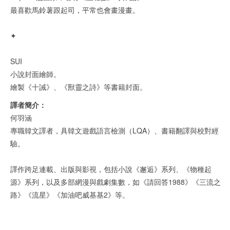
最喜歡馬鈴薯跟起司，平常也會畫漫畫。
✦
SUI
小說封面繪師。
繪製《十誡》、《獸靈之詩》等書籍封面。
譯者簡介：
何羽涵
專職韓文譯者，具韓文遊戲語言檢測（LQA）、書籍翻譯與校對經
驗。
譯作跨足連載、出版與影視，包括小說《邂逅》系列、《物種起
源》系列，以及多部網漫與戲劇集數，如《請回答1988》《三流之
路》《流星》《加油吧威基基2》等。