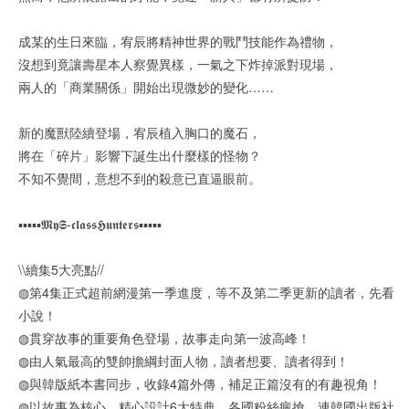
成某的生日來臨，宥辰將精神世界的戰鬥技能作為禮物，
沒想到竟讓壽星本人察覺異樣，一氣之下炸掉派對現場，
兩人的「商業關係」開始出現微妙的變化……
新的魔獸陸續登場，宥辰植入胸口的魔石，
將在「碎片」影響下誕生出什麼樣的怪物？
不知不覺間，意想不到的殺意已直逼眼前。
▪︎▪︎▪︎▪︎▪︎𝕸𝖞𝕾-𝖈𝖑𝖆𝖘𝖘𝕳𝖚𝖓𝖙𝖊𝖗𝖘▪︎▪︎▪︎▪︎▪︎
\\續集5大亮點//
◍第4集正式超前網漫第一季進度，等不及第二季更新的讀者，先看
小說！
◍貫穿故事的重要角色登場，故事走向第一波高峰！
◍由人氣最高的雙帥擔綱封面人物，讀者想要、讀者得到！
◍與韓版紙本書同步，收錄4篇外傳，補足正篇沒有的有趣視角！
◍以故事為核心，精心設計6大特典，各國粉絲瘋搶，連韓國出版社