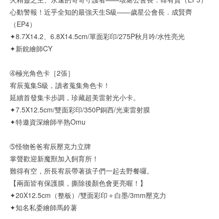
心動警報！近乎全知的最強天生S級——歲星公會長．成賢齊
（EP4）
✦8.7X14.2、6.8X14.5cm/單面彩印/275P秋月吟/水性亮光
✦新銳繪師CY
➃極光角色卡［2張］
宥辰蒐集S級，讀者蒐集角色卡！
延續首發集卡步調，珍藏超美雷射光小卡。
✦7.5X12.5cm/雙面彩印/350P銅西/光束雷射膜
✦特邀資深繪師半熟Omu
➄怪物爸爸宥辰壓克力立牌
掌聲歡迎新魔獸加入飼育所！
難得有空，所長宥辰帶著孩子們一起去野餐囉。
【兩面皆有保護膜，撕除後顏色會更亮喔！】
✦20X12.5cm（整板）/雙面彩印＋白墨/3mm壓克力
✦知名私委繪師馬鈴薯