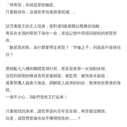
「韓宥辰，你就是那把鑰匙。
只要殺掉你，這個世界也會跟著毀滅。」
詛咒毒龍王的主人現身，面對連S級都難以戰勝的強敵，
宥辰在水滴的幫助下保住一命，並從記憶中尋得回歸前的宥賢所
在。
「數星星的鳥」為什麼要帶走宥賢？「悖倫之子」到底值不值得信
任？
歷經亂七八糟的團體賞湖行程，宥辰迎來第一次強制休假。
沒想到假期的構成竟然是被綁架、被監禁、被泡進水族箱，
還要幫獵人協會大換血、調解龍人姐弟的糾紛，順便收拾香港的海
怪。
一個不小心，S級們竟然又打起來！
只要能找回弟弟，讓世界迎向百年安全期，再苦都沒關係。
但是，成賢齊那傢伙似乎哪裡怪怪的……？