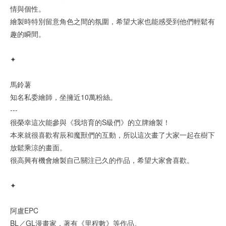
情與個性。
繪製時特別留意角色之間的氛圍，希望大家也能感受到他們輕鬆有
趣的瞬間。
✦
馬鈴薯
知名私委繪師，坐擁近10萬粉絲。
---
很榮幸這次能參與《我培育的S級們》的立牌繪製！
本來就很喜歡宥辰和魔獸們的互動，所以這次畫了大家一起在樹下
放鬆乘涼的畫面。
很高興有機會繪製自己關注已久的作品，希望大家會喜歡。
✦
阿盧EPC
BL／GL漫畫家，著有《里程數》等作品。