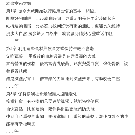
本書章節大綱
第1章 從今天就開始執行健康習慣的基本「關鍵」
剛剛好的睡眠 比起就寢時間，更重要的是在固定時間起床
維持運動習慣 比起努力找到好玩有趣的運動，更能長久維持
漫步大自然 漫步於大自然中，就能讓身體與心靈重返年輕
……等
第2章 利用這些食材與飲食方式保持年輕不會老
先吃蔬菜 用餐後的血糖震盪是健康長壽的大敵
富含營養的優格 優格富含乳酸菌、鈣質與蛋白質，強化骨骼，調
整腸胃狀態
醋是減鹽好幫手 借重醋的力量達到減鹽效果，有助改善血壓
……等
第3章 保持接觸社會最能讓人遠離老化
接觸社會 有些疾病只要遠離孤獨，就能恢復健康
愉快對話 比起運動，陪伴與對話更能預防失能
找到自己重視的事物 明確掌握自己重視的事物，即使身體不適也
能享有幸福時光
……等