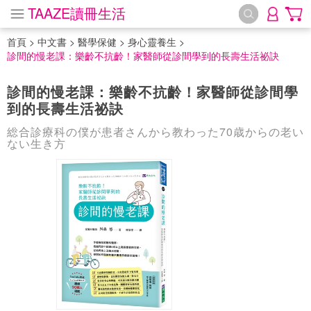
TAAZE讀冊生活
首頁
>
中文書
>
醫學保健
>
身心靈養生
>
診間的慢老課：樂齡不抗齡！家醫師從診間學到的長壽生活祕訣
診間的慢老課：樂齡不抗齡！家醫師從診間學
到的長壽生活祕訣
総合診療科の僕が患者さんから教わった70歳からの老い
ない生き方