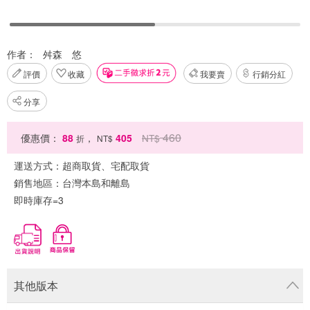
作者：
舛森 悠
評價
收藏
我要賣
行銷分紅
分享
460
優惠價：
88
，
405
NT$
折
NT$
運送方式：
超商取貨、宅配取貨
銷售地區：
台灣本島和離島
即時庫存=3
其他版本