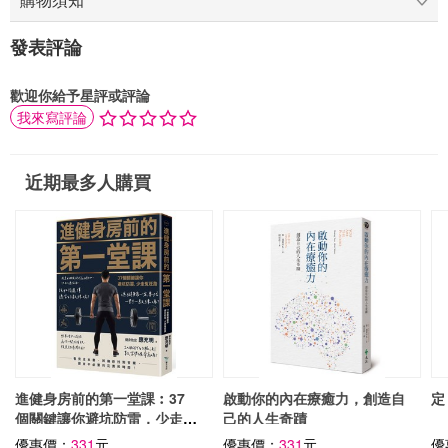
發表評論
歡迎你給予星評或評論
我來寫評論
近期最多人購買
進健身房前的第一堂課︰37
啟動你的內在療癒力，創造自
定
個關鍵讓你避坑防雷，少走冤
己的人生奇蹟
枉路
優惠價：
331
元
優惠價：
331
元
優