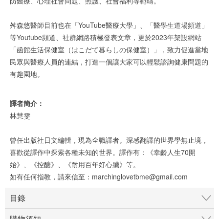
防醫療、心理社會問題、照護、社會福利等範疇。
舛森悠醫師目前也在「YouTube醫療大學」、「醫學生道場頻道」
等Youtube頻道、社群網路積極發表文章，更於2023年架設網站
「函館生活保健室（はこだて暮らしの保健室）」，致力促進當地
民眾與醫療人員的連結，打造一個讓大家可以輕鬆諮詢健康問題的
有趣園地。
譯者簡介：
林慧雯
曾任出版社日文編輯，現為全職譯者。深感翻譯的世界學無止境，
喜歡從譯作中探索各種未知的世界。譯作有：《幸齡人生70開
始》、《控醣》、《耐用百年好心臟》等。
如有任何指教，請來信至：marchinglovetbme@gmail.com
目錄
購物須知