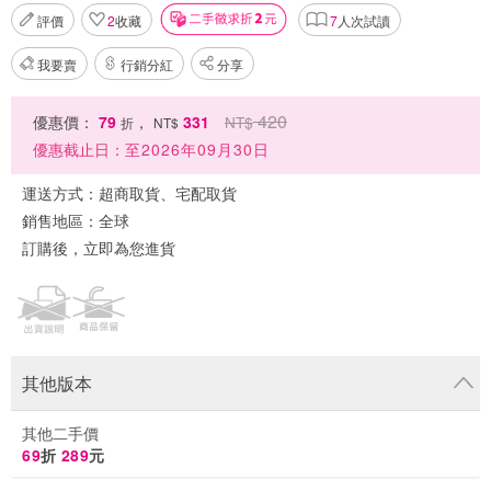
評價
2
收藏
7
人次試讀
我要賣
行銷分紅
分享
420
優惠價：
79
，
331
NT$
折
NT$
優惠截止日：
至2026年09月30日
運送方式：
超商取貨、宅配取貨
銷售地區：
全球
訂購後，立即為您進貨
其他版本
其他二手價
69
折
289
元