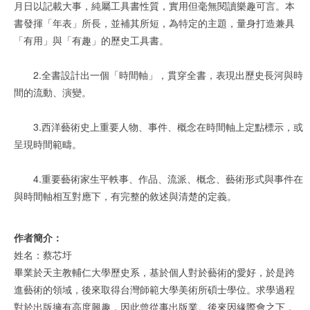
月日以記載大事，純屬工具書性質，實用但毫無閱讀樂趣可言。本
書發揮「年表」所長，並補其所短，為特定的主題，量身打造兼具
「有用」與「有趣」的歷史工具書。
2.全書設計出一個「時間軸」，貫穿全書，表現出歷史長河與時
間的流動、演變。
3.西洋藝術史上重要人物、事件、概念在時間軸上定點標示，或
呈現時間範疇。
4.重要藝術家生平軼事、作品、流派、概念、藝術形式與事件在
與時間軸相互對應下，有完整的敘述與清楚的定義。
作者簡介：
姓名：蔡芯圩
畢業於天主教輔仁大學歷史系，基於個人對於藝術的愛好，於是跨
進藝術的領域，後來取得台灣師範大學美術所碩士學位。求學過程
對於出版擁有高度興趣，因此曾從事出版業。後來因緣際會之下，