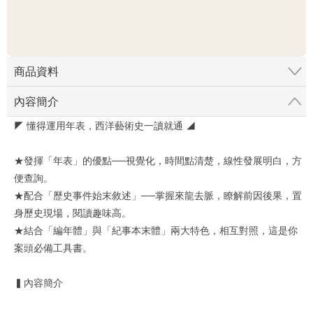
商品資料
內容簡介
◤ 懂得運用年表，西洋藝術史一讀就通 ◢
★發揮「年表」的優點──視覺化，時間點清楚，線性發展明白，方
便查詢。
★配合「歷史事件始末敘述」──掌握來龍去脈，瞭解前因後果，置
身歷史現場，閱讀趣味高。
★結合「編年體」與「紀事本末體」兩大特色，相互對照，這是你
案頭必備工具書。
▍內容簡介