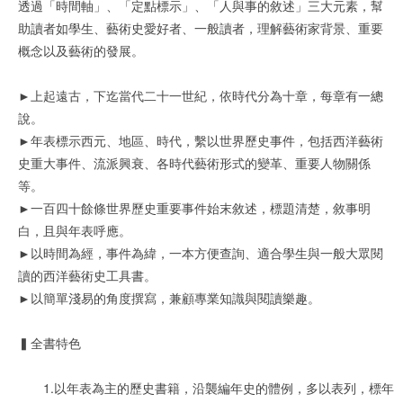
透過「時間軸」、「定點標示」、「人與事的敘述」三大元素，幫
助讀者如學生、藝術史愛好者、一般讀者，理解藝術家背景、重要
概念以及藝術的發展。
►上起遠古，下迄當代二十一世紀，依時代分為十章，每章有一總
說。
►年表標示西元、地區、時代，繫以世界歷史事件，包括西洋藝術
史重大事件、流派興衰、各時代藝術形式的變革、重要人物關係
等。
►一百四十餘條世界歷史重要事件始末敘述，標題清楚，敘事明
白，且與年表呼應。
►以時間為經，事件為緯，一本方便查詢、適合學生與一般大眾閱
讀的西洋藝術史工具書。
►以簡單淺易的角度撰寫，兼顧專業知識與閱讀樂趣。
▍全書特色
1.以年表為主的歷史書籍，沿襲編年史的體例，多以表列，標年