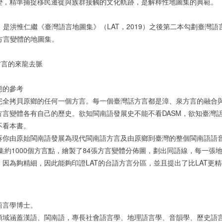
變，精準捕捉移民遷徙與族群接觸的文化軌跡，是解釋性地圖集的典範。
5）是洪惟仁繼《臺灣語言地圖集》（LAT，2019）之後第二本勾劃臺
語方言變體的地圖集。
方言的來龍去脈
態的參考
完全拷貝原鄉的任何一個方言。每一個臺灣話方言都是漳、泉方言的融合
方言變體各有自己的歷史。欲知閩南語發展史不能不看DASM，欲知臺灣
不看本書。
訴你由原始閩南語發展為現代閩南語方言及由原鄉到臺灣的整個閩南語語
收集約1000個方言點，繪製了84張方言變體分佈圖，劃出同語線，每一
因為夠精細，因此能夠印證LAT的台語方言分區，並且提出了比LAT更
言學博士。
涵蓋漢語、閩南語，專長社會語言學、地理語言學、音韻學、歷史語言