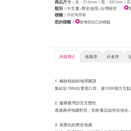
商品尺寸：
長：210mm
\
寬：297mm
\
高
類別：
中文書
>
歷史地理
>
台灣研究
標籤：
目前無標籤
您的標籤：
新增您自己的標籤
內容簡介
推薦序
作者序
1. 極致精細的地理圖譜
集結近1500位耆老口音、逾1000個方
2. 建構臺灣語言主體性
透過兩岸地圖對照，剖析臺語如何在地化
3. 視覺化的歷史地層