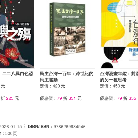
：二二八與白色恐
民主台灣一百年：跨世紀的
台灣漫畫年鑑：對
民主運動
的另一種思考...
元
定價：
420
元
定價：
450
元
折
225
元
優惠價：
79
折
331
元
優惠價：
79
折
355
2026-01-15
ISBN/ISSN：
9786269934546
數：
500頁