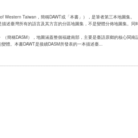
as of Western Taiwan，簡稱DAWT或「本書」），是筆者第三本地圖集。
T）是描述臺灣所有的語言及其方言的分區地圖集，不是變體分佈地圖集。
集》（簡稱DASM），地圖涵蓋整個福建南部，主要是臺語原鄉的核心閩
體。本書DAWT是接續DASM所發表的一本描述臺...