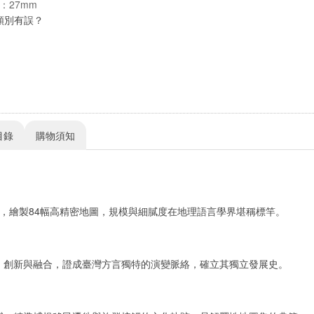
：27mm
類別有誤？
目錄
購物須知
言點，繪製84幅高精密地圖，規模與細膩度在地理語言學界堪稱標竿。
、創新與融合，證成臺灣方言獨特的演變脈絡，確立其獨立發展史。