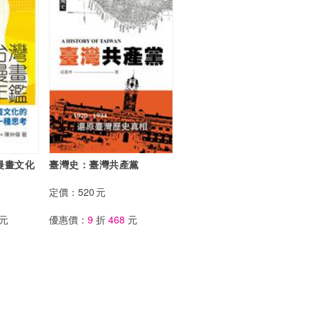
漫畫文化
臺灣史：臺灣共產黨
定價：
520
元
元
優惠價：
9
折
468
元