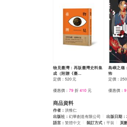
物見臺灣：再版臺灣史料集
島嶼之殤
成（附贈《臺...
怖
定價：
520
元
定價：
250
優惠價：
79
折
410
元
優惠價：
9
商品資料
作者：
洪惟仁
出版社：
幻華創造有限公司
出版日期：
語言：
繁體中文
裝訂方式：
平裝
頁