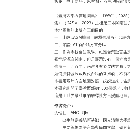
跨越一甲子語料，以空間分佈重現時間演
《臺灣西部方言地圖集》（DAWT，202
集》（DASM，2023）之後第二本閩南
本地圖集的出版有三個目的：
一、比較DASM地圖，解釋臺灣西部台語
二、印證LAT的台語方言分區
三、作為學校台語教學、維護台灣語言生
臺灣話源自閩南，但是臺灣沒有一個方言
臺灣三、四百年，兩岸各有發展的方向，
如何演變發展成現代台語的新風貌，不能
本書用兩岸方言地圖對照，娓娓道來，告
本研究訪問了臺灣西部約1500個耆老，
這是全世界最精細的解釋性方言變體地圖。
作者簡介：
洪惟仁 ANG Uijin
出生於嘉義縣新港鄉，國立清華大學語
主要興趣為語言學與民間文學。研究領域