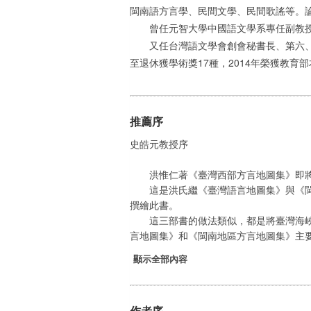
閩南語方言學、民間文學、民間歌謠等。
曾任元智大學中國語文學系專任副教授、
又任台灣語文學會創會秘書長、第六、七
至退休獲學術獎17種，2014年榮獲教育
推薦序
史皓元教授序
洪惟仁著《臺灣西部方言地圖集》即將
這是洪氏繼《臺灣語言地圖集》與《閩南
撰繪此書。
這三部書的做法類似，都是將臺灣海峽兩
言地圖集》和《閩南地區方言地圖集》主要
顯示全部內容
作者序