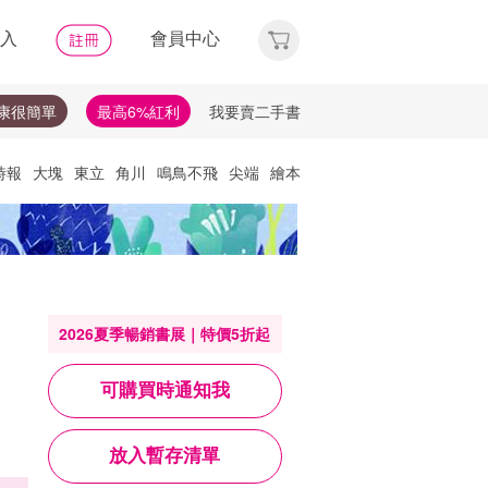
入
會員中心
康很簡單
最高6%紅利
我要賣二手書
時報
大塊
東立
角川
鳴鳥不飛
尖端
繪本
他們去
天下
唯紅花綻放
神經可塑性
選讀
理財
布克獎
失智症
失智
文學獎
比爾蓋茲
2026夏季暢銷書展｜特價5折起
可購買時通知我
放入暫存清單