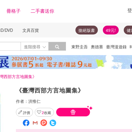
登
冊格子
二手書送你
CD/DVD
文具百貨
搶絕版書
49元!
健
Toggle Dropdown
進階搜尋
東野圭吾
奧德賽
臺灣漫遊錄
絕版書
圓神
楓樹林
李登輝
隨
投資
灣西部方言地圖集》
《臺灣西部方言地圖集》
作者：
洪惟仁
評價
2
收藏