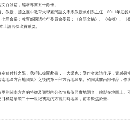
論文百餘篇，編著專書五十餘冊。
教授，國立臺中教育大學臺灣語文學系教授兼創系主任，2011年屆齡
屆會長；教育部國語推行委員會委員；《台語文摘》、《掖種》、《臺灣
部本土語言傑出貢獻獎。
定稿付梓之際，我得以披閱此書，一大樂也；受作者邀請作序，實感榮
地區方言地圖集》之後的第三部方言地圖集。如同其前兩部作品，作者
岸閩南方言的特徵及類型的分佈情形依照實地調查，繪製在地圖上。不
目標是繪製二十一世紀初期的方言共時地圖，前者聚焦於臺...