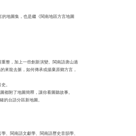
灣語言的地圖集，也是繼《閩南地區方言地圖
與重整，加上一些創新演變。閩南語唐山過
話的來龍去脈，如何傳承或揚棄原鄉方言，
音史。
張地圖都附了地圖簡釋，讓你看圖聽故事。
精確的台語分區新地圖。
學、閩南語文獻學、閩南語歷史音韻學、