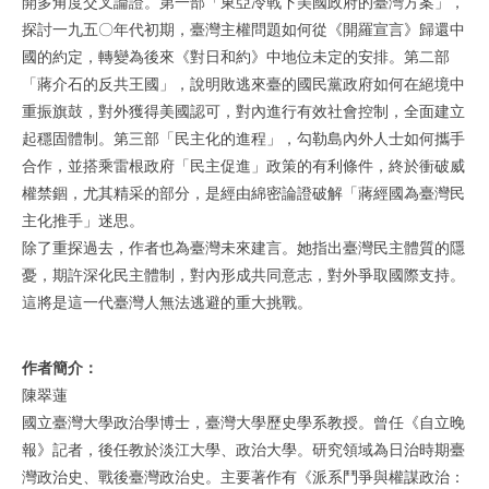
開多角度交叉論證。第一部「東亞冷戰下美國政府的臺灣方案」，
探討一九五〇年代初期，臺灣主權問題如何從《開羅宣言》歸還中
國的約定，轉變為後來《對日和約》中地位未定的安排。第二部
「蔣介石的反共王國」，說明敗逃來臺的國民黨政府如何在絕境中
重振旗鼓，對外獲得美國認可，對內進行有效社會控制，全面建立
起穩固體制。第三部「民主化的進程」，勾勒島內外人士如何攜手
合作，並搭乘雷根政府「民主促進」政策的有利條件，終於衝破威
權禁錮，尤其精采的部分，是經由綿密論證破解「蔣經國為臺灣民
主化推手」迷思。
除了重探過去，作者也為臺灣未來建言。她指出臺灣民主體質的隱
憂，期許深化民主體制，對內形成共同意志，對外爭取國際支持。
這將是這一代臺灣人無法逃避的重大挑戰。
作者簡介：
陳翠蓮
國立臺灣大學政治學博士，臺灣大學歷史學系教授。曾任《自立晚
報》記者，後任教於淡江大學、政治大學。研究領域為日治時期臺
灣政治史、戰後臺灣政治史。主要著作有《派系鬥爭與權謀政治：