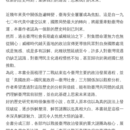
近幾年來美中關係急遽轉變，臺海安全屢屢成為焦點。這是自一九
七〇年代美中建交以來，國際局勢最大的轉向，將嚴重牽動臺灣命
運，本書作者認為一個新的歷史時刻已到來。
然而，過去臺灣社會長期處在威權統治之下，對集體命運無力也無
從關心；威權時代鋪天蓋地的政治宣傳更導致民眾對自身國際處境
或是無感、或是多有誤解。此種狀態延續至今，許多人對臺灣境遇
仍缺乏認識，對臺灣民主化過程懵然不知，甚至歸功於蔣經國仁慈
推動。
為此，本書全面梳理了二戰結束迄今臺灣主要的政治發展過程，並
從「美國政府—國民黨政府—臺灣社會」三方關係加以觀察分析。
作者希望透過對這段歷史的分析與借鏡，能有助臺灣共同體的成員
們理解臺灣當前狀態，並在此基礎上思索未來道路。
好的歷史研究有時很像推理小說，在眾人原本信以為真的說法上發
現破綻，逐步拆解釐清、解答謎團以迄真相大白。本書就是這樣一
本深具解謎魅力、讀完令人恍然大悟的論著。
全書分成三部，各部均以戰後臺灣政治發展的重大謎團為核心，展