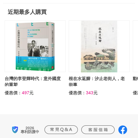
近期最多人購買
台灣的李登輝時代：意外國度
根在水返腳：汐止老街人，老
動
的重塑
街事
優惠價：
497
元
優惠價：
343
元
優
2026
專利防護中