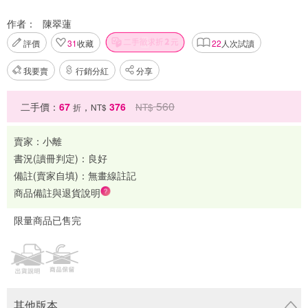
作者：
陳翠蓮
評價
31
收藏
22
人次試讀
我要賣
行銷分紅
分享
560
二手價：
67
，
376
NT$
折
NT$
賣家：
小離
書況(讀冊判定)：
良好
備註(賣家自填)：
無畫線註記
商品備註與退貨說明
限量商品已售完
其他版本