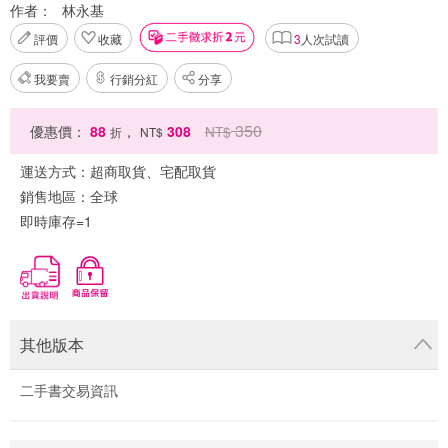
作者：
林永基
評價
收藏
3
人次試讀
我要賣
行銷分紅
分享
350
優惠價：
88
，
308
NT$
折
NT$
運送方式：
超商取貨、宅配取貨
銷售地區：
全球
即時庫存=1
其他版本
二手書交易資訊