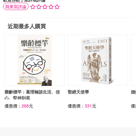
我來寫評論
近期最多人購買
樂齡標竿：葛理翰談生活、信
聖經天使學
婚
心、堅持到底
優惠價：
268
元
優惠價：
331
元
優