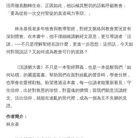
活而徹底翻轉生命。正因如此，他以極其懇切的語氣呼籲教會：
「要為從前一次交付聖徒的真道竭力爭辯。」
林永基長老多年牧會與教導聖經，對經文脈絡與教會實況皆有
深刻體會。在本書中，他不僅細緻講解經文原意，更引導讀者「活
讀」──不只是理解聖經在說什麼，更進一步思想：這些話，今天如
何對我說話？又如何成為教會可行的道路？
《活讀猶大書》不只是一本聖經釋義，也是一本提醒我們「如
何站穩」的屬靈叢書。幫助我們在面對紛亂的聲音時，學會分辨，
也學會在愛裡勸勉。盼望透過這本書，每一位讀者能重新看見：守
住信仰，出於對救恩的珍惜，對靈魂的憐憫；當我們願意活讀經
文、活出信仰，就能在迷亂的世代裡，成為一個為主不失腳的見
證。
作者簡介：
林永基