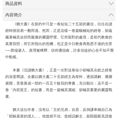
商品資料
內容簡介
《猶大書》在新約中只是一卷短短二十五節的書信，往往在讀
經時很容易一翻而過。然而，正是這樣一卷篇幅極短的經卷，卻蘊
藏著極其迫切而嚴肅的屬靈呼聲。它所面對的處境，是初代教會的
真實寫照；而它所指出的危機，也正是今日教會再熟悉不過的光景
──異端滲入、真理被稀釋、信仰遭扭曲，許多信徒的心在不知不覺
中動搖。
本書《活讀猶大書》，正是一次對這卷短小卻極其尖銳之經卷
的深度釋讀。全書以猶大書二十五節經文為骨幹，逐節講解、層層
展開，竟發展成一部約一百五十餘頁的專書，充分顯出：這不是一
卷「內容貧乏」的短書，而是一篇極其濃縮、卻極其重要的屬靈戰
書。
猶大這位作者，沒有以「主的兄弟」自居，反倒謙卑稱自己為
「耶穌基督的僕人」。他曾經不信、曾經誤解主，卻因親眼見證復