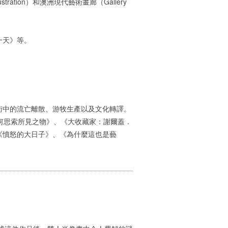
ation）和澳洲現代藝術畫廊（Gallery
一天》等。
術中的流亡離散、游牧生產以及文化轉譯。
何思索所見之物》、《大收藏家：謝爾蓋．
《憤怒的大日子》、《為什麼這也是藝