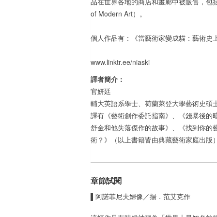
品在世界各地的商店和畫廊中被販售，包括紐約新當
of Modern Art）。
個人作品有：《當藝術家變成貓：藝術史
www.linktr.ee/niaski
譯者簡介：
官妍廷
輔大英語系學士、荷蘭萊登大學藝術史碩
譯有《藝術創作委託指南》、《錢暴後的
舒金和他失落傑作的故事》、《找到你的
術？》（以上書籍皆由典藏藝術家庭出版
章節試閱
▌阿諾菲尼夫婦像／揚．范艾克作