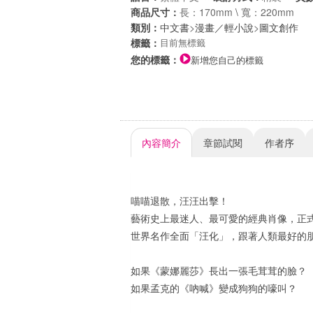
商品尺寸：
長：170mm
\
寬：220mm
類別：
中文書
>
漫畫／輕小說
>
圖文創作
標籤：
目前無標籤
您的標籤：
新增您自己的標籤
內容簡介
章節試閱
作者序
喵喵退散，汪汪出擊！
藝術史上最迷人、最可愛的經典肖像，正
世界名作全面「汪化」，跟著人類最好的
如果《蒙娜麗莎》長出一張毛茸茸的臉？
如果孟克的《吶喊》變成狗狗的嚎叫？