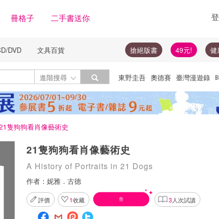
登
冊格子
二手書送你
CD/DVD
文具百貨
搶絕版書
49元!
健
Toggle Dropdown
進階搜尋
東野圭吾
奧德賽
臺灣漫遊錄
絕版書
圓神
楓樹林
李登輝
隨
投資
21隻狗狗看肖像藝術史
21隻狗狗看肖像藝術史
A History of Portraits in 21 Dogs
作者：
妮雅．古德
評價
1
收藏
3
人次試讀