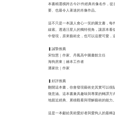
本書精選橫跨古今21件經典肖像名作，從
要、也最令人著迷的肖像作品。
這不只是一本讓人會心一笑的圖文書，每
線索。透過汪星人的獨特視角，讓原本看
中發現，原來藝術史，也可以這麼可愛，
▍誠摯推薦
宋怡慧｜作家、丹鳳高中圖書館主任
海狗房東｜繪本工作者
潘家欣｜作家
▍好評推薦
翻開這本書，你會發現藝術史其實可以很
徵意涵。這本書兼具趣味與專業的轉譯方
地親近經典、累積觀看與理解藝術的能力
這是一本獻給美術愛好者與愛狗人的最棒