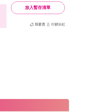
放入暫存清單
我要賣
行銷分紅