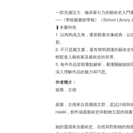
一部充滿活力、極具吸引力的藝術史入門
──《學校圖書館學報》（School Library J
▍本書特色
1 .以狗狗為主角，重新觀看肖像經典：
新。
2. 不只是圖文書，還有簡明易懂的藝術
輕鬆進入藝術家及藝術史的世界。
3. 每件作品皆附重點解析，看懂關鍵細
深入理解作品的魅力與巧思。
作者簡介：
妮雅．古德
妮雅．古德來自英國德文郡，是設計師與
niaski，創作涵蓋藝術史與動物主題的插
她的靈感來自藝術史、自然與對動物的熱