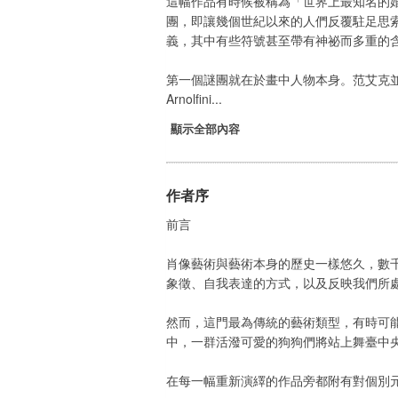
這幅作品有時候被稱為「世界上最知名的婚禮
團，即讓幾個世紀以來的人們反覆駐足思索。《阿
義，其中有些符號甚至帶有神祕而多重的
第一個謎團就在於畫中人物本身。范艾克並未明確
Arnolfini...
顯示全部內容
作者序
前言
肖像藝術與藝術本身的歷史一樣悠久，數
象徵、自我表達的方式，以及反映我們所
然而，這門最為傳統的藝術類型，有時可
中，一群活潑可愛的狗狗們將站上舞臺中
在每一幅重新演繹的作品旁都附有對個別元