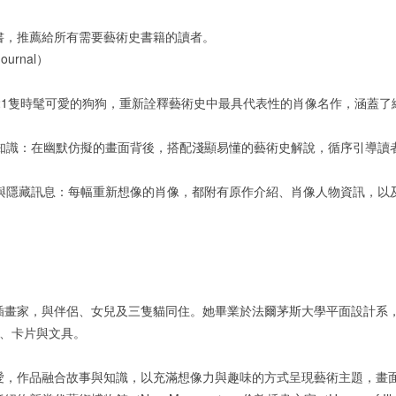
書，推薦給所有需要藝術史書籍的讀者。
ournal）
以21隻時髦可愛的狗狗，重新詮釋藝術史中最具代表性的肖像名作，涵蓋
史知識：在幽默仿擬的畫面背後，搭配淺顯易懂的藝術史解說，循序引導讀
節與隱藏訊息：每幅重新想像的肖像，都附有原作介紹、肖像人物資訊，以
插畫家，與伴侶、女兒及三隻貓同住。她畢業於法爾茅斯大學平面設計系
畫、卡片與文具。
愛，作品融合故事與知識，以充滿想像力與趣味的方式呈現藝術主題，畫