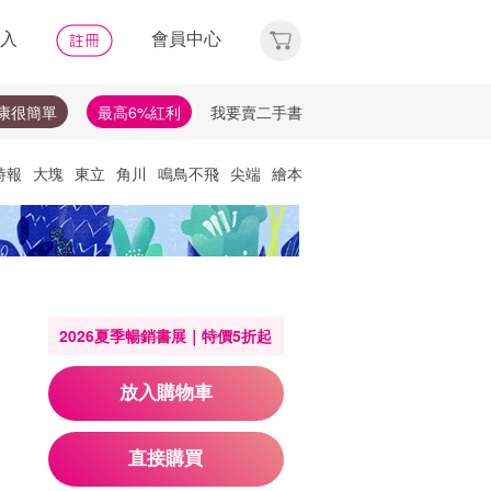
入
會員中心
康很簡單
最高6%紅利
我要賣二手書
時報
大塊
東立
角川
鳴鳥不飛
尖端
繪本
他們去
天下
唯紅花綻放
神經可塑性
選讀
理財
布克獎
失智症
失智
文學獎
比爾蓋茲
2026夏季暢銷書展｜特價5折起
放入購物車
直接購買