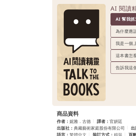
AI 閱
AI 幫我
為什麼應
我是一個
這本書怎
告訴我這
商品資料
作者：
妮雅．古德
譯者：
官妍廷
出版社：
典藏藝術家庭股份有限公司
出
語言：
繁體中文
裝訂方式：
精裝
頁