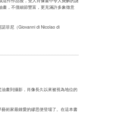
年完成這件作品後，雙人肖像畫中令人費解的謎
橡木板油畫，不僅細節豐富，更充滿許多象徵意
nni di Nicolao di
從油畫到攝影，肖像長久以來被視為地位的
界藝術家最鍾愛的繆思便登場了。在這本書