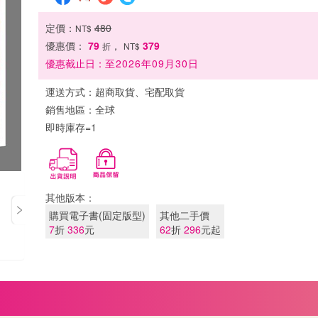
定價：
480
NT$
優惠價：
79
，
379
折
NT$
優惠截止日：
至2026年09月30日
運送方式：
超商取貨、宅配取貨
銷售地區：
全球
即時庫存=1
其他版本：
購買電子書(固定版型)
其他二手價
7
折
336
元
62
折
296
元起
Next