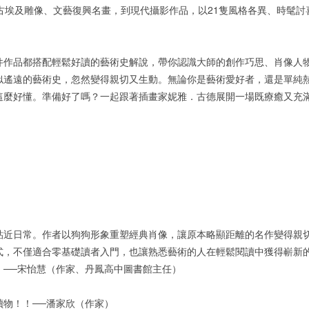
古埃及雕像、文藝復興名畫，到現代攝影作品，以21隻風格各異、時髦
件作品都搭配輕鬆好讀的藝術史解說，帶你認識大師的創作巧思、肖像人
似遙遠的藝術史，忽然變得親切又生動。無論你是藝術愛好者，還是單純
這麼好懂。準備好了嗎？一起跟著插畫家妮雅．古德展開一場既療癒又充
貼近日常。作者以狗狗形象重塑經典肖像，讓原本略顯距離的名作變得親
式，不僅適合零基礎讀者入門，也讓熟悉藝術的人在輕鬆閱讀中獲得嶄新
。──宋怡慧（作家、丹鳳高中圖書館主任）
讀物！！──潘家欣（作家）