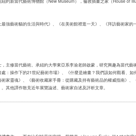
代藝術博物館（New Museum），倫敦插畫之家（House of Illustr
上最強藝術貓的生活與時代》、《在美術館裡逛一天》、《拜訪藝術家的
士，主修當代藝術。承紐約大學東亞系李渝老師啟蒙，研究興趣為當代藝
暗處：操作下的21世紀藝術市場》、《什麼是繪畫？我們該如何觀看、如
藝術家靈魂》、《藝術收藏家手冊：從購藏及持有藝術品的權威指南》、
）。其他譯作散見近年展覽論述、藝術家自述及評析文章。