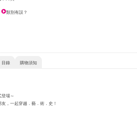
類別有誤？
目錄
購物須知
式登場～
朋友，一起穿越．藝．術．史！