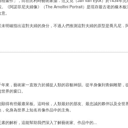
畫作」，而在比利時藝術家揚．范艾克（Jan van Eyck）於1434
諾菲尼夫婦像》（The Arnolfini Portrait）是現存最古老的
含意。
指出這對夫婦的身分，不過人們推測這對夫婦的原型是喬凡尼．阿諾菲尼（Giova
千年來，藝術家一直致力於捕捉人類的容貌神韻。從半身像到青銅雕塑，
處世界的窗口。
能顯得有些嚴肅呆板。這時候，人類最好的朋友、最忠誠的夥伴以及全世
央，化身為世界上知名肖像作品中的主角。
素的解析，這能幫助我們深入了解藝術家、作品中的...