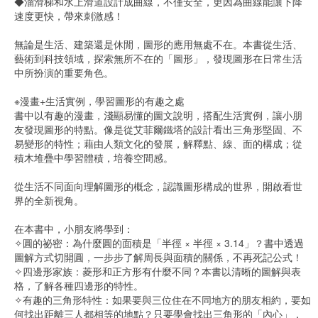
◆溜滑梯和水上滑道設計成曲線，不僅安全，更因為曲線能讓下降
速度更快，帶來刺激感！
無論是生活、建築還是休閒，圖形的應用無處不在。本書從生活、
藝術到科技領域，探索無所不在的「圖形」，發現圖形在日常生活
中所扮演的重要角色。
※漫畫+生活實例，學習圖形的有趣之處
書中以有趣的漫畫，淺顯易懂的圖文說明，搭配生活實例，讓小朋
友發現圖形的特點。像是從艾菲爾鐵塔的設計看出三角形堅固、不
易變形的特性；藉由人類文化的發展，解釋點、線、面的構成；從
積木堆疊中學習體積，培養空間感。
從生活不同面向理解圖形的概念，認識圖形構成的世界，開啟看世
界的全新視角。
在本書中，小朋友將學到：
✧圓的祕密：為什麼圓的面積是「半徑 × 半徑 × 3.14」？書中透過
圖解方式切開圓，一步步了解周長與面積的關係，不再死記公式！
✧四邊形家族：菱形和正方形有什麼不同？本書以清晰的圖解與表
格，了解各種四邊形的特性。
✧有趣的三角形特性：如果要與三位住在不同地方的朋友相約，要如
何找出距離三人都相等的地點？只要學會找出三角形的「內心」，