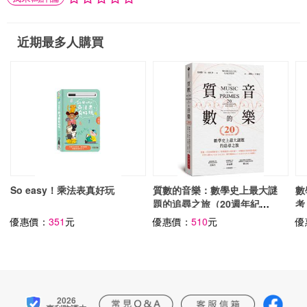
近期最多人購買
So easy！乘法表真好玩
質數的音樂：數學史上最大謎
數
題的追尋之旅（20週年紀念
考
版）
分
優惠價：
351
元
優惠價：
510
元
優
2026