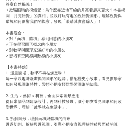
答案自然揭曉！
✧欺騙眼睛的視錯覺：為什麼靠近地平線的月亮看起來更大？本書揭
開「月亮錯覺」的真相，並以好玩有趣的視錯覺圖形，理解視覺與
環境如何影響我們的觀察，發現「眼睛其實會騙人」！
本書適合：
✓對「面積、體積」感到困惑的小朋友
✓正在學習圖形概念的小朋友
✓對數學與圖形充滿好奇的小朋友
✓想培養空間感與數感的小朋友
【本書特點】
1. 漫畫開場，數學不再枯燥乏味！
每一章以趣味漫畫揭開圖形的起源，搭配歷史小故事，看見數學家
如何發現圖形特性，帶領小朋友輕鬆學習圖形的知識。
2. 生活 × 藝術 × 科技，全面探索圖形應用
從日常物品到建築設計，再到科技發展，讓小朋友看見圖形如何改
變世界，理解「數學就在生活中」。
3. 拆解圖形，理解面積與體積的由來
透過切割、拆解與透視圖，引導小朋友直觀理解體積與面積的算