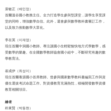
裴敏正（배민정）
首爾溫谷國小教務主任。全力打造學生參與型課堂，讓學生享受課
堂的同時，增強數學自信。此外，還會參與數學教科書審訂工作，
以及致力推動數學大眾化。
李在英（이재영）
現任首爾中洞國小教師。專注讓國小生輕鬆愉快地方式學數學，感
受數學的樂趣。在全國數學教師協會國小組中，不斷研究有趣的數
學教育法。
崔成伊（최성이）
現任首爾養源國小首席教師。曾參與國家數學教科書編寫工作與資
優生選拔考試命題工作。對資優教育充滿熱忱，積極開發數學資優
教育相關項目。
繪者
朴東賢（박동현）