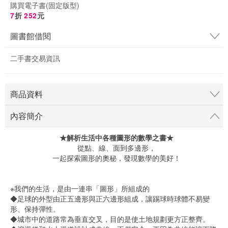
購買電子書(固定版型)
7
折
252
元
圖書館借閱
二手書交易資訊
商品資料
內容簡介
★解析生活中各種圖形的數學之書★
從點、線、面到多邊形，
一起探索圖形的奧秘，發現數學的美好！
※我們的生活，是由一連串「圖形」所組成的
◆足球的外型由正五邊形與正六邊形組成，讓踢球時球體不易變
形、保持彈性。
◆城市中的道路常為垂直交叉，目的是使土地規劃更方正整齊。